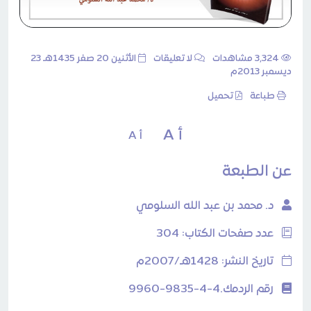
3٬324 مشاهدات
لا تعليقات
الأثنين 20 صفر 1435هـ 23
ديسمبر 2013م
طباعة
تحميل
أ A
أ A
عن الطبعة
د. محمد بن عبد الله السلومي
عدد صفحات الكتاب: 304
تاريخ النشر: 1428هـ/2007م
رقم الردمك.4-4-9835-9960