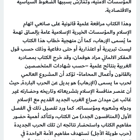
المؤسسات الأمنية، وتُمَارَسُ بسببها الضغوط السياسية
والاقتصادية.
وهذا الكتاب مرافعة علمية قانونية على صانعي اتهام
الإسلام والمؤسسات الخيرية الإسلامية عامة بإلصاق تهمة
ما يُسمى الإرهاب، كما أن منهجية خطاب هذا الكتاب
ليست تبريرية أو اعتذارية أو حتى دفاعية وذلك حسب قول
المفكر الالماني مراد هوفمان، وقد خرج الكتاب بمصادره
الغربية بنتائج علمية –حسب شهادات المتخصصين
بالقانون وأعمال المحاماة- تؤكد أن المشروع العالمي
لحرب ما يسمى (الإرهاب) هو بديل عن الحرب الباردة, حيث
أن عنصر منافسة الإسلام بتشريعاته وتاريخه وحضارته غير
غائب عن ميدان صراع الغرب الجديد القديم مع الإسلام
ودوله وشعوبه ومؤسساته. كما ورد تفصيل ذلك في الفصل
الأول (المنافسون الجدد) من الكتاب، وتتأكد أهمية حضور
مفاهيم الكتاب واستحضار نتائجه ان تلك الحرب الجديدة
(حرب طويلة الأجل) تستهدف مفاهيم الأمة الواحدة في