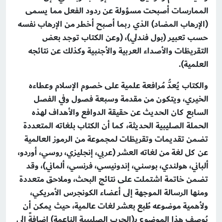
الممارسات أصبحت مسؤولة عن ردود الفعل مما يسمى
(الإرهاب المضاد) الذي ربما أصبح أخطر من الإرهاب نفسه
حسب تعبير (بول فندلي)، (وعن الكتاب توجد بعض
التقريظات والأصداء العربية والأجنبية وكذلك عن نتائجه
العلمية).
والكتاب يُعدُّ مُرافعة علمية على خصوم الإسلام وعطاءه
الخيري، ويتكون من مقدمة وسبعة فصول وفي الفصل
السابع كان الحديث عن حقيقة الدوافع والأهداف لهذه
الحملة الصليبية الحديثة، كما أن الكتاب بلغاته المتعددة
تضمن تقديمات وتقريظات لمجموعة من الرموز العالمية
عن كل لغة من لغاته العشر (عربي، إنجليزي، روسي، أوردو،
ألباني، هولندي، بوسني، إندونيسي، فرنسي، ألماني)، وقد
تضمن خاتمة اشتملت على نتائج البحث، وملاحق متعددة
ومنها الرسالة الموجهة إلى أعضاء الكونجرس الأمريكي،
ولأهمية موضوعه طُبع بعشر لغات عالمية، حيث يمكن أن
يُوصف هذا الموضوع بـ(الحرب الصليبية الناعمة) إضافةً إلى