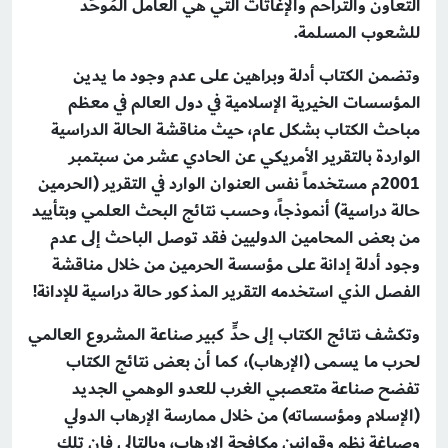
التعاون والتراحم والإغاثات التي هي العامل المُوحِّد
للشعوب المسلمة.
وتضمن الكتاب أدلة وبراهين على عدم وجود ما يدين
المؤسسات الخيرية الإسلامية في دول العالم في معظم
مباحث الكتاب بشكل عام، حيث مناقشة الحالة الدراسية
الواردة بالتقرير الأمريكي عن الحادي عشر من سبتمبر
2001م مستخدماً نفس العنوان الوارد في التقرير (الحرمين
حالة دراسية) أنموذجاً، وحسب نتائج البحث العلمي وبتأييد
من بعض المحامين الدوليين فقد توصل الباحث إلى عدم
وجود أدلة إدانة على مؤسسة الحرمين من خلال مناقشة
الفصل الذي استخدمه التقرير المذكور حالة دراسية للإدانة!
وتكشف نتائج الكتاب إلى حدٍّ كبير صناعة المشروع العالمي
لحرب ما يسمى (الإرهاب)، كما أن بعض نتائج الكتاب
تفضح صناعة متعصبي الغرب للعدو الوهمي الجديد
(الإسلام ومؤسساته) من خلال ممارسة الإرهاب الدولي
وصياغة نظم وقوانين مكافحة الإرهاب، وبالتالي فإن تلك