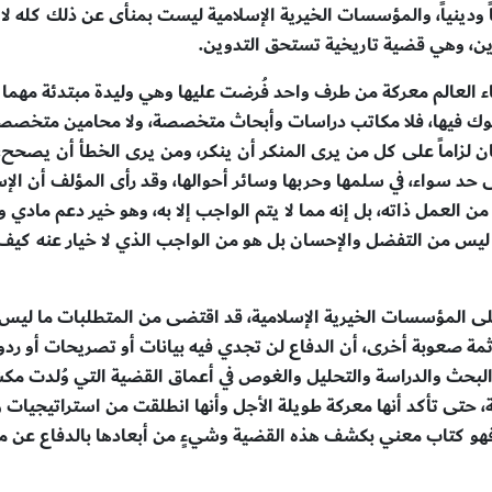
ياً ودينياً، والمؤسسات الخيرية الإسلامية ليست بمنأى عن ذلك كله ل
رين، وهي قضية تاريخية تستحق التدوين.
 العالم معركة من طرف واحد فُرضت عليها وهي وليدة مبتدئة مهما كا
وك فيها، فلا مكاتب دراسات وأبحاث متخصصة، ولا محامين متخصصين ب
كان لزاماً على كل من يرى المنكر أن ينكر، ومن يرى الخطأ أن يصح
 سواء، في سلمها وحربها وسائر أحوالها، وقد رأى المؤلف أن الإسهام 
 من العمل ذاته، بل إنه مما لا يتم الواجب إلا به، وهو خير دعم ما
لى المؤسسات الخيرية الإسلامية، قد اقتضى من المتطلبات ما ليس
 وثمة صعوبة أخرى، أن الدفاع لن تجدي فيه بيانات أو تصريحات أو ردو
لبحث والدراسة والتحليل والغوص في أعماق القضية التي وُلدت م
 سنة، حتى تأكد أنها معركة طويلة الأجل وأنها انطلقت من استراتيجيا
ا فهو كتاب معني بكشف هذه القضية وشيءٍ من أبعادها بالدفاع عن مؤ