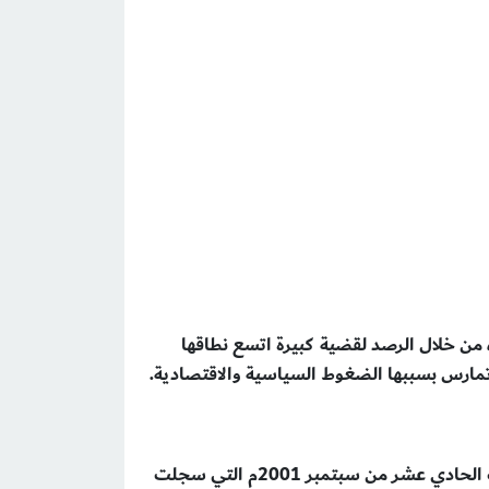
، من خلال الرصد لقضية كبيرة اتسع نطاقها
وتمارس بسببها الضغوط السياسية والاقتصادية
.
لكل كتاب قصة أدت إليه، أو فكرة دلَّت عليه، وقصة هذا الكتاب (القطاع الخيري ودعاوى الإرهاب) هي تداعيات أحداث الحادي عشر من سبتمبر 2001م التي سجلت