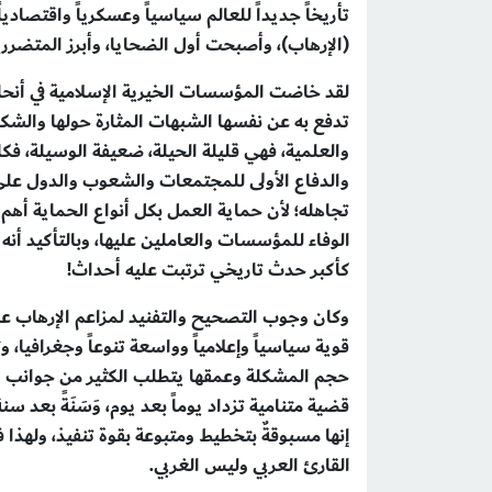
تأريخاً جديداً للعالم سياسياً وعسكرياً واقتصاد
(الإرهاب)، وأصبحت أول الضحايا، وأبرز المتضر
لقد خاضت المؤسسات الخيرية الإسلامية في أنحاء
تدفع به عن نفسها الشبهات المثارة حولها والشك
والعلمية، فهي قليلة الحيلة، ضعيفة الوسيلة، ف
والدفاع الأولى للمجتمعات والشعوب والدول على حد
تجاهله؛ لأن حماية العمل بكل أنواع الحماية أهم
كأكبر حدث تاريخي ترتبت عليه أحداث!
وكان وجوب التصحيح والتفنيد لمزاعم الإرهاب ع
قوية سياسياً وإعلامياً وواسعة تنوعاً وجغرافيا،
حجم المشكلة وعمقها يتطلب الكثير من جوانب ا
قضية متنامية تزداد يوماً بعد يوم، وَسَنَةً بعد
إنها مسبوقةٌ بتخطيط ومتبوعة بقوة تنفيذ، ولهذ
القارئ العربي وليس الغربي.