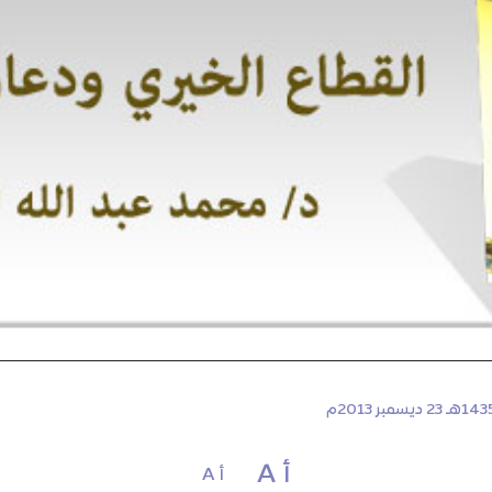
أ A
أ A