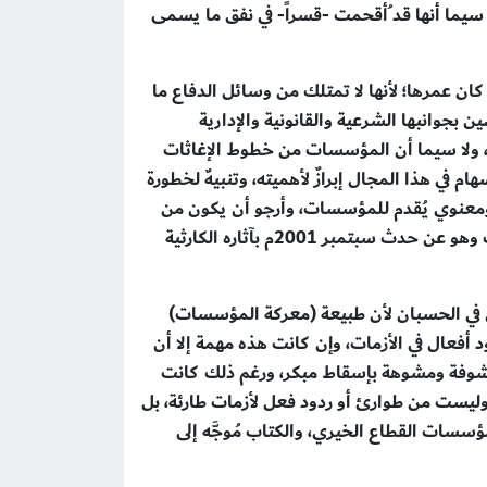
ا سيما أنها قد ُأقحمت -قسراً- في نفق ما يسمى
ن عمرها؛ لأنها لا تمتلك من وسائل الدفاع ما
جوانبها الشرعية والقانونية والإدارية
ح، ولا سيما أن المؤسسات من خطوط الإغاثات
في هذا المجال إبرازٌ لأهميته، وتنبيهٌ لخطورة
دي ومعنوي يُقدم للمؤسسات، وأرجو أن يكون من
الوفاء للمؤسسات والعاملين عليها، وبالتأكيد أنه ليس من التفضل والإحسان بل هو من الواجب الذي لا خيار عنه كيف وهو عن حدث سبتمبر 2001م بآثاره الكارثية
 في الحسبان لأن طبيعة (معركة المؤسسات)
د أفعال في الأزمات، وإن كانت هذه مهمة إلا أن
كشوفة ومشوهة بإسقاط مبكر، ورغم ذلك كانت
ت وليست من طوارئ أو ردود فعل لأزمات طارئة، بل
سسات القطاع الخيري، والكتاب مُوجَّه إلى