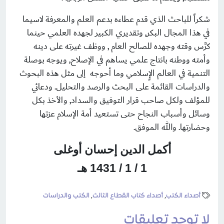
شكراً للباحث الذي قدم عطاءه بدعم العلم والمعرفة لاسيما
في هذا المجال البكر, وتقديري الكبير لجهده العلمي حينما
كرَّس وقته وجهده للصالح العام , ووظف غيرته على دينه
وأمته ووطنه بانتاج علمي يساهم في الإصلاح, ويوجه بوصلة
التنمية في العالم الإٍسلامي وما أحوجه إلى مثل هذه البحوث
والدراسات القائمة على البحث والرصد والتحليل. ودعائي
للمؤلف ولكل صاحب قرار التوفيق والسداد, والأخذ بكل
وسائل وأسباب النجاح حتى تستعيد أمة الإسلام عزتها
وحضارتها. والله الموفق.
أكمل الدين إحسان أوغلى
1 / 1 / 1431 هـ
أصداء الكتب
,
أصداء كتاب القطاع الثالث
,
الكتب والدراسات
لا توجد تعليقات