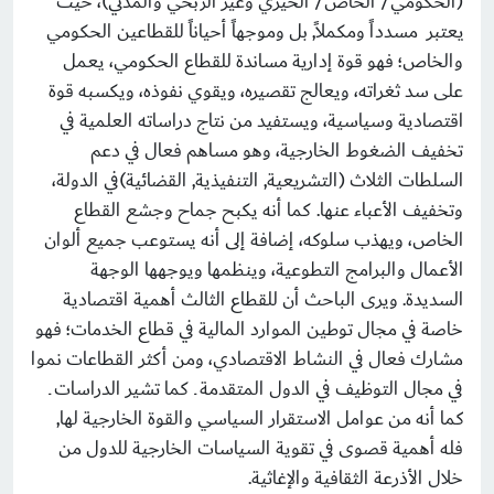
(الحكومي/ الخاص/ الخيري وغير الربحي والمدني)، حيث
يعتبر مسدداً ومكملاً, بل وموجهاً أحياناً للقطاعين الحكومي
والخاص؛ فهو قوة إدارية مساندة للقطاع الحكومي، يعمل
على سد ثغراته، ويعالج تقصيره، ويقوي نفوذه، ويكسبه قوة
اقتصادية وسياسية، ويستفيد من نتاج دراساته العلمية في
تخفيف الضغوط الخارجية، وهو مساهم فعال في دعم
السلطات الثلاث (التشريعية, التنفيذية, القضائية)في الدولة،
وتخفيف الأعباء عنها. كما أنه يكبح جماح وجشع القطاع
الخاص، ويهذب سلوكه، إضافة إلى أنه يستوعب جميع ألوان
الأعمال والبرامج التطوعية، وينظمها ويوجهها الوجهة
السديدة. ويرى الباحث أن للقطاع الثالث أهمية اقتصادية
خاصة في مجال توطين الموارد المالية في قطاع الخدمات؛ فهو
مشارك فعال في النشاط الاقتصادي، ومن أكثر القطاعات نموا
في مجال التوظيف في الدول المتقدمة ـ كما تشير الدراسات ـ
كما أنه من عوامل الاستقرار السياسي والقوة الخارجية لها,
فله أهمية قصوى في تقوية السياسات الخارجية للدول من
خلال الأذرعة الثقافية والإغاثية.