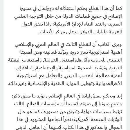
كما أن هذا القطاع بحكم استقلاله له دورفعال في مسيرة
الإصلاح في جميع قطاعات الدولة من خلال التوجيه العلمي
السديد، والنقد البناء للإدارة الأمريكية؛ ولذا تنفق الدول
الغربية مليارات الدولارات على مراكز الأبحاث.
ويرى الكاتب أن للقطاع الثالث في العالم العربي والإسلامي
أهمية استراتيجية تعزز دوره، وتؤكد فعاليته ومن أهميتة
التصدي للحروب وآثارها,
واستثمار العولمة
, و
استيعاب اليقظة
الدينية, وترشيد الصحوة السياسية والإجتماعية, إضافة إلى
أهمية معالجة التعصب الديني, والتعامل مع استراتيجية
الآخر
العدوانية وتوطين الموارد النقدية والإقتصادية وغير ذلك
.
إننا وبحكم مسؤولياتنا في العالم الإسلامي نؤيد ما سبق ذكره
ونضم صوتنا إلى صوته, لاسيما أن مؤسسات القطاع الثالث
ترتبط بسياسات دولها، وتنبثق من دستورها، كما هو حال
الولايات المتحدة الأمريكية؛ نظراً لنجاحها المشهود في هذا
المجال والمذكور في هذا الكتاب. لاسيما أن العامل الديني