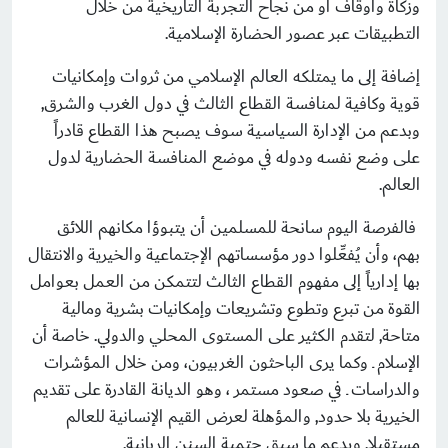
وزكاة وأوقاف أو من نجاح التجربة التاريخية من خلال
التطبيقات عبر عصور الحضارة الإسلامية.
إضافة إلى ما يمتلكه العالم الإسلامي من ثروات وإمكانيات
قوية وكافية لمنافسة القطاع الثالث في دول الغرب والشرق,
وبدعم من الإدارة السياسية سوف يصبح هذا القطاع قادراً
على وضع نفسه ودوله في موضع المنافسة الحضارية لدول
العالم.
فالفرصة اليوم سانحة للمسلمين أن يتبوؤا مكانهم اللائق
بهم، وأن يُفعِّلوا دور مؤسساتهم الإجتماعية والخيرية والانتقال
بها إدارياً إلى مفهوم القطاع الثالث لتتمكن من العمل بعوامل
القوة من تبرع وتطوع وتشريعات وإمكانيات بشرية ومالية
متاحة, لتقدم الكثير على المستوى المحلي والدولي. خاصة أن
الإسلام ـ وكما يرى الباحثون الغربيون، ومن خلال المؤشرات
والدراسات ـ في صعود مستمر ، وهو الديانة القادرة على تقديم
الخيرية بلا حدود, والمؤهلة لعرض القيم الإنسانية للعالم
مستقبلا, ويدعم ما سبق حتمية السنن الربانية.