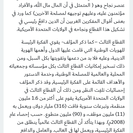
عنصر نجاح وهو ( المتمثل في أن المال مال الله، والأفراد
مؤتمنون عليه، وعليهم توجيهه لمصلحة الآخرين) كما ورد في
بعض أقوال المفكرين الغربين أن الدين دافعٌ رئيسي في
تشكيل هذا القطاع ونجاحه في الولايات المتحدة الأمريكية.
القطاع الثالث –كما ذكر المؤلف- يقوي الفكرة الرئيسة
للهويات الوطنية التي قامت عليها الدول
وأهمها الهوية
الدينية، وعليه فلا بد من دعمها وتقويتها بكل السبل، ومن
ذلك تسخير إمكانيات القطاع الثالث بكل مؤسساته وجمعياته
المحلية والعالمية للمصلحة الوطنية، وخدمة الدستور
والأهداف القائمة على الفكرة الرئيسية, وقد ذكر المؤلف
إحصائيات تلفِت النظر, ومن ذلك أن القطاع الثالث في
الولايات المتحدة الأمريكية يقوم على أكثر من 1.6 مليون
منظمة، وتبرعات سنوية فاقت (316) مليار دولار، ويعمل به
(11) مليون موظف، و (90) مليون متطوع ـ حسب إحصاء عام
(2008م). وبهذا يتأكد أن القطاع الثالث عالمياً ينطلق من
الفكرة الرئيسية، ويعمل لها في الغالب. والعامل والدافع