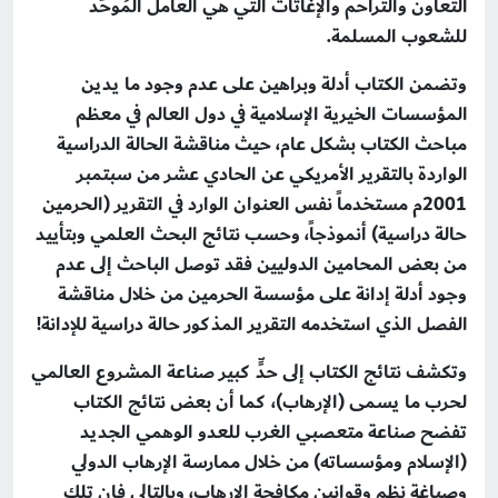
التعاون والتراحم والإغاثات التي هي العامل المُوحِّد
للشعوب المسلمة.
وتضمن الكتاب أدلة وبراهين على عدم وجود ما يدين
المؤسسات الخيرية الإسلامية في دول العالم في معظم
مباحث الكتاب بشكل عام، حيث مناقشة الحالة الدراسية
الواردة بالتقرير الأمريكي عن الحادي عشر من سبتمبر
2001م مستخدماً نفس العنوان الوارد في التقرير (الحرمين
حالة دراسية) أنموذجاً، وحسب نتائج البحث العلمي وبتأييد
من بعض المحامين الدوليين فقد توصل الباحث إلى عدم
وجود أدلة إدانة على مؤسسة الحرمين من خلال مناقشة
الفصل الذي استخدمه التقرير المذكور حالة دراسية للإدانة!
وتكشف نتائج الكتاب إلى حدٍّ كبير صناعة المشروع العالمي
لحرب ما يسمى (الإرهاب)، كما أن بعض نتائج الكتاب
تفضح صناعة متعصبي الغرب للعدو الوهمي الجديد
(الإسلام ومؤسساته) من خلال ممارسة الإرهاب الدولي
وصياغة نظم وقوانين مكافحة الإرهاب، وبالتالي فإن تلك