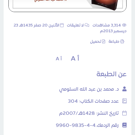
3٬314 مشاهدات
لا تعليقات
الأثنين 20 صفر 1435هـ 23
ديسمبر 2013م
طباعة
تحميل
أ A
أ A
عن الطبعة
د. محمد بن عبد الله السلومي
عدد صفحات الكتاب: 304
تاريخ النشر: 1428هـ/2007م
رقم الردمك.4-4-9835-9960