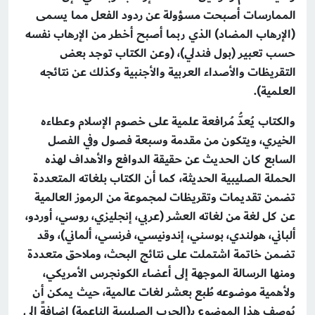
الممارسات أصبحت مسؤولة عن ردود الفعل مما يسمى
(الإرهاب المضاد) الذي ربما أصبح أخطر من الإرهاب نفسه
حسب تعبير (بول فندلي)، (وعن الكتاب توجد بعض
التقريظات والأصداء العربية والأجنبية وكذلك عن نتائجه
العلمية).
والكتاب يُعدُّ مُرافعة علمية على خصوم الإسلام وعطاءه
الخيري، ويتكون من مقدمة وسبعة فصول وفي الفصل
السابع كان الحديث عن حقيقة الدوافع والأهداف لهذه
الحملة الصليبية الحديثة، كما أن الكتاب بلغاته المتعددة
تضمن تقديمات وتقريظات لمجموعة من الرموز العالمية
عن كل لغة من لغاته العشر (عربي، إنجليزي، روسي، أوردو،
ألباني، هولندي، بوسني، إندونيسي، فرنسي، ألماني)، وقد
تضمن خاتمة اشتملت على نتائج البحث، وملاحق متعددة
ومنها الرسالة الموجهة إلى أعضاء الكونجرس الأمريكي،
ولأهمية موضوعه طُبع بعشر لغات عالمية، حيث يمكن أن
يُوصف هذا الموضوع بـ(الحرب الصليبية الناعمة) إضافةً إلى