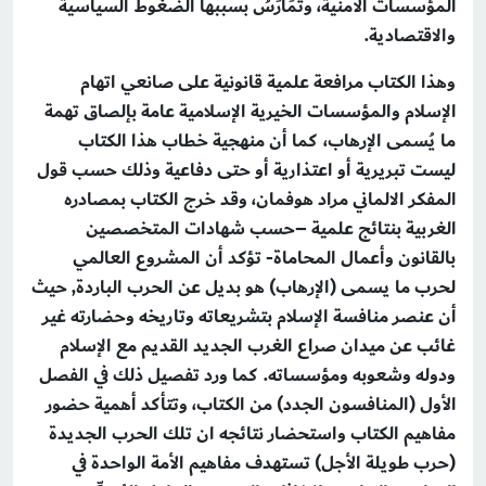
المؤسسات الأمنية، وتُمَارَسُ بسببها الضغوط السياسية
والاقتصادية.
وهذا الكتاب مرافعة علمية قانونية على صانعي اتهام
الإسلام والمؤسسات الخيرية الإسلامية عامة بإلصاق تهمة
ما يُسمى الإرهاب، كما أن منهجية خطاب هذا الكتاب
ليست تبريرية أو اعتذارية أو حتى دفاعية وذلك حسب قول
المفكر الالماني مراد هوفمان، وقد خرج الكتاب بمصادره
الغربية بنتائج علمية –حسب شهادات المتخصصين
بالقانون وأعمال المحاماة- تؤكد أن المشروع العالمي
لحرب ما يسمى (الإرهاب) هو بديل عن الحرب الباردة, حيث
أن عنصر منافسة الإسلام بتشريعاته وتاريخه وحضارته غير
غائب عن ميدان صراع الغرب الجديد القديم مع الإسلام
ودوله وشعوبه ومؤسساته. كما ورد تفصيل ذلك في الفصل
الأول (المنافسون الجدد) من الكتاب، وتتأكد أهمية حضور
مفاهيم الكتاب واستحضار نتائجه ان تلك الحرب الجديدة
(حرب طويلة الأجل) تستهدف مفاهيم الأمة الواحدة في