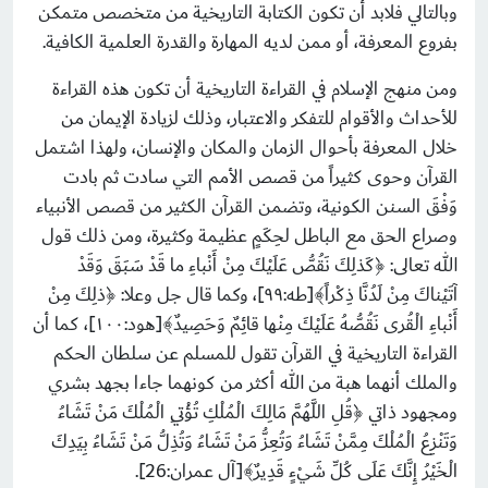
وبالتالي فلابد أن تكون الكتابة التاريخية من متخصص متمكن
بفروع المعرفة، أو ممن لديه المهارة والقدرة العلمية الكافية.
ومن منهج الإسلام في القراءة التاريخية أن تكون هذه القراءة
للأحداث والأقوام للتفكر والاعتبار، وذلك لزيادة الإيمان من
خلال المعرفة بأحوال الزمان والمكان والإنسان، ولهذا اشتمل
القرآن وحوى كثيراً من قصص الأمم التي سادت ثم بادت
وَفْقَ السنن الكونية، وتضمن القرآن الكثير من قصص الأنبياء
وصراع الحق مع الباطل لحِكَمٍ عظيمة وكثيرة، ومن ذلك قول
الله تعالى: ﴿كَذلِكَ نَقُصُّ عَلَيْكَ مِنْ أَنْباءِ ما قَدْ سَبَقَ وَقَدْ
آتَيْناكَ مِنْ لَدُنَّا ذِكْراً﴾[طه:٩٩]، وكما قال جل وعلا: ﴿ذلِكَ مِنْ
أَنْباءِ الْقُرى نَقُصُّهُ عَلَيْكَ مِنْها قائِمٌ وَحَصِيدٌ﴾[هود:١٠٠]، كما أن
القراءة التاريخية في القرآن تقول للمسلم عن سلطان الحكم
والملك أنهما هبة من الله أكثر من كونهما جاءا بجهد بشري
ومجهود ذاتي ﴿قُلِ اللَّهُمَّ مَالِكَ الْمُلْكِ تُؤْتِي الْمُلْكَ مَنْ تَشَاءُ
وَتَنْزِعُ الْمُلْكَ مِمَّنْ تَشَاءُ وَتُعِزُّ مَنْ تَشَاءُ وَتُذِلُّ مَنْ تَشَاءُ بِيَدِكَ
الْخَيْرُ إِنَّكَ عَلَى كُلِّ شَيْءٍ قَدِيرٌ﴾[آل عمران:26].