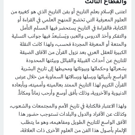
والقطاع الثالث
اعتنى الإسلام بعلم التاريخ أو بفن التاريخ الذي هو كغيره من
العلوم المعرفية التي تخضع للمنهج العلمي في القراءة أو
الكتابة، فالقراءة في التاريخ يستحضر فيها المسلم التأمل
والتفكر وأخذ الدروس والعبر، ويَستَبعدُ فيها جوانب التسلية
والمتعة أو المعرفة المجردة فحسب، ولهذا كانت النقلة
الكبيرة للعقل العربي بعد نزول القرآن من الآفاق الضيقة
للتاريخ عن أحداث القبيلة والقبائل وبيئتها المحدودة
بشعرائها وحكمائها وبيوتاتها ومحيطها إلى تاريخ البشرية
الواسع بأنبيائها ورسلها ورسالاتها السماوية من خلال عرض
القرآن الكريم لهذا التاريخ الممتد بعالميته وأمميته، وبأبعاده
الدنيوية والأخروية، وذلك بأفق أوسع وأرحب زماناً ومكاناً.
ولهذا الاعتبار فالكتابة في تاريخ الأمم والمجتمعات والشعوب،
وكذلك عن الأفراد والدول والبلدات تستوجب حضور هذا
الأفق الواسع للتاريخ الطويل ومفاهيمه، وهو ما يتطلب
الإلمام بأصول هذا الفن من العلوم الأخرى ذات العلاقة،