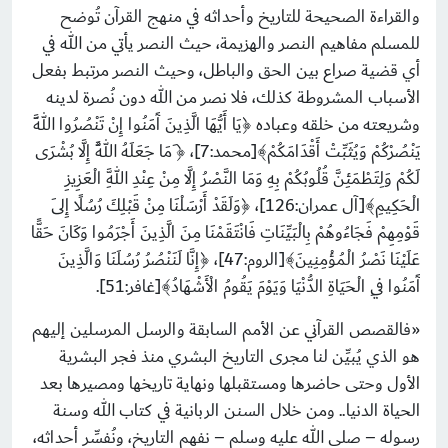
والقراءة الصحيحة للتاريخ وأحداثه في منهج القرآن تُوضح
للمسلم مفاهيم النصر والهزيمة، حيث النصر يأتي من الله في
أي قضية صراع بين الحق والباطل، وحيث النصر مرتبط بفعل
الأسباب المشروطة كذلك، فلا نصر من الله دون نُصرة لدينه
وشريعته من خلقه وعباده ﴿يَا أَيُّهَا الَّذِينَ آَمَنُوا إِنْ تَنْصُرُوا اللَّهَ
يَنْصُرْكُمْ وَيُثَبِّتْ أَقْدَامَكُمْ﴾[محمد:7]، ﴿ َمَا جَعَلَهُ اللَّهُ إِلَّا بُشْرَى
لَكُمْ وَلِتَطْمَئِنَّ قُلُوبُكُمْ بِهِ وَمَا النَّصْرُ إِلَّا مِنْ عِنْدِ اللَّهِ الْعَزِيزِ
الْحَكِيمِ﴾[آل عمران:126]، ﴿وَلَقَدْ أَرْسَلْنَا مِنْ قَبْلِكَ رُسُلًا إِلَى
قَوْمِهِمْ فَجَاءُوهُمْ بِالْبَيِّنَاتِ فَانْتَقَمْنَا مِنَ الَّذِينَ أَجْرَمُوا وَكَانَ حَقًّا
عَلَيْنَا نَصْرُ الْمُؤْمِنِينَ﴾[الروم:47]، ﴿إِنَّا لَنَنْصُرُ رُسُلَنَا وَالَّذِينَ
آَمَنُوا فِي الْحَيَاةِ الدُّنْيَا وَيَوْمَ يَقُومُ الْأَشْهَادُ﴾[غافر:51].
«فالقصص القرآني عن الأمم السابقة والرسل المرسلين إليهم
هو الذي يُبيِّن لنا مجرى التاريخ البشري منذ فجر البشرية
الأول وحتى حاضرها ومستقبلها ونهاية تاريخها ومصيرها بعد
الحياة الدنيا.. ومن خلال السنن الربانية في كتاب الله وسنة
رسوله – صلى الله عليه وسلم – نفهم التاريخ، ونُفسِّر أحداثه،