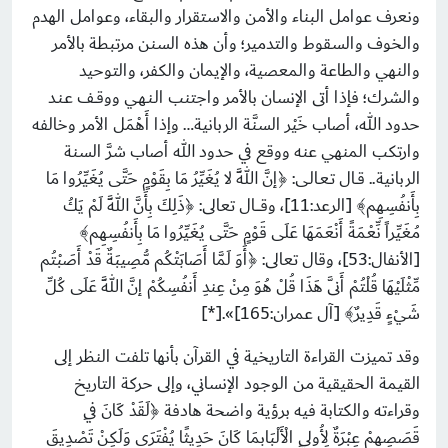
ونعرف عوامل البناء والأمن والاستقرار والبقاء، وعوامل الهدم
والخوف والسقوط والتدمير؛ وأن هذه السنن مرتبطة بالأمر
والنهي والطاعة والمعصية، والإيمان والكفر، والتوحيد
والشرك؛ فإذا أتى الإنسان بالأمر واجتنب الـنـهـي ووقــف عـنـد
حدود الله، أصاب خَيْر السنَّة الربانية… وإذا أَهْمَل الأمر وخالفه
وارتكب المنهي عنه ووقع في حدود الله أصاب شرَّ السنة
الربانية.. قــال تـعـالـى: ﴿إنَّ اللَّهَ لا يُغَيِّرُ مَا بِقَوْمٍ حَتَّى يُغَيِّرُوا مَا
بِأَنفُسِهِم﴾ [الرعد:11]، وقـــــال تعالى: ﴿ذَلِكَ بِأَنَّ اللَّهَ لَمْ يَكُ
مُغَيِّراً نِّعْمَةً أَنْعَمَهَا عَلَى قَوْمٍ حَتَّى يُغَيِّرُوا مَا بِأَنفُسِهِم﴾
[الأنفال:53]، وقال تعالى: ﴿أَوَ لَمَّا أَصَابَتْكُم مُّصِيبَةٌ قَدْ أَصَبْتُم
مِّثْلَيْهَا قُلْتُمْ أَنَّى هَذَا قُلْ هُوَ مِنْ عِندِ أَنفُسِكُمْ إنَّ اللَّهَ عَلَى كُلِّ
شَيْءٍ قَدِيرٌ﴾ [آل عمران:165]».[*]
وقد تميزت القراءة التاريخية في القرآن بأنها تلفت النظر إلى
القيمة الحقيقية من الوجود الإنساني، وإلى حركة التاريخ
وقراءته والكتابة فيه برؤية واضحة هادفة ﴿لَقَدْ كَانَ فِي
قَصَصِهِمْ عِبْرَةٌ لِأُولِي الْأَلْبَابِمَا كَانَ حَدِيثًا يُفْتَرَى وَلَكِنْ تَصْدِيقَ