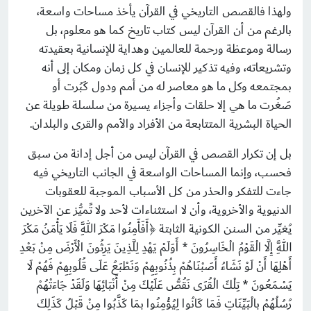
ولهذا فالقصص التاريخي في القرآن يأخذ مساحات واسعة،
بالرغم من أن القرآن ليس كتاب تاريخ كما هو معلوم، بل
رسالة وموعظة ورحمة للعالمين وهداية للإنسانية بعقيدته
وتشريعاته، وفيه تذكير للإنسان في كل زمان ومكان إلى أنه
بمجتمعه وكل ما هو معاصر له من أمم ودول كَبُرت أو
صَغُرت ما هي إلا حلقات وأجزاء يسيرة من سلسلة طويلة عن
الحياة البشرية المتتابعة من الأفراد والأمم والقرى والبلدان.
بل إن تكرار القصص في القرآن ليس من أجل إدانة من سبق
فحسب، وإنما المساحات الواسعة في الجانب التاريخي فيه
جاءت للتفكر والحذر من كل الأسباب الموجبة للعقوبات
الدنيوية والأخروية، وأن لا استثناءات لأحد ولا تًميُّز عن الآخرين
يُغيِّر من السنن الكونية الثابتة ﴿أَفَأَمِنُوا مَكْرَ اللَّهِ فَلَا يَأْمَنُ مَكْرَ
اللَّهِ إِلَّا الْقَوْمُ الْخَاسِرُونَ * أَوَلَمْ يَهْدِ لِلَّذِينَ يَرِثُونَ الْأَرْضَ مِنْ بَعْدِ
أَهْلِهَا أَنْ لَوْ نَشَاءُ أَصَبْنَاهُمْ بِذُنُوبِهِمْ وَنَطْبَعُ عَلَى قُلُوبِهِمْ فَهُمْ لَا
يَسْمَعُونَ * تِلْكَ الْقُرَى نَقُصُّ عَلَيْكَ مِنْ أَنْبَائِهَا وَلَقَدْ جَاءَتْهُمْ
رُسُلُهُمْ بِالْبَيِّنَاتِ فَمَا كَانُوا لِيُؤْمِنُوا بِمَا كَذَّبُوا مِنْ قَبْلُ كَذَلِكَ