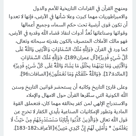
ومنهج القرآن في القراءات التاريخية للأمم والدول
والامبراطوريات مهما كبرت وعلا شأنها في الأرض، فإنها لا تعدوا
أن تكون قوى أرضية تحت حكم السماء، وجميع أعمالها
وقواتها وصناعاتها تُعدُّ أدوات لنفاذ قضاء الله وقدره في الأرض،
فهو مالك الأملاك المتصرف بالكون بقدرته سبحاته وتعالى،
كما ورد في القرآن ﴿وَلِلَّهِ مُلْكُ السَّمَاوَاتِ وَالْأَرْضِ وَاللَّهُ عَلَى
كُلِّ شَيْءٍ قَدِيرٌ﴾[آل عمران:189]، ﴿وَلِلَّهِ مُلْكُ السَّمَاوَاتِ
وَالْأَرْضِ وَمَا بَيْنَهُمَا يخْلُقُ مَا يَشَاءُ وَاللَّهُ عَلَى كُلِّ شَيْءٍ قَدِيرٌ﴾
[المائدة:17]. ﴿وَاللَّهُ خَلَقَكُمْ وَمَا تَعْمَلُونَ﴾[الصافات:96].
وعلى قارئ التاريخ وكاتبه أن يستحضر قوانين التاريخ وسنن
الله الكونية التي سطَّرها القرآن حول الامهال والإملاء
والاستدراج الإلهي لمن كفر بخالقه مهما كان، فتعملق القوة
المادية وتطور الإمكانيات الصناعية بأيدي الكفار لا تخرج عن
قول الله تعالى ﴿وَالَّذِينَ كَذَّبُوا بِآَيَاتِنَا سَنَسْتَدْرِجُهُمْ مِنْ حَيْثُ لَا
يَعْلَمُونَ * وَأُمْلِي لَهُمْ إِنَّ كَيْدِي مَتِينٌ﴾[الأعراف:182-183].