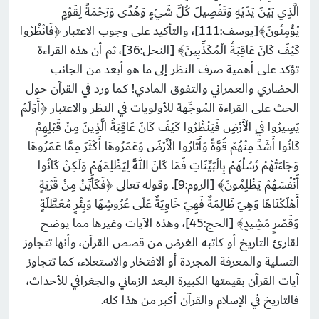
الَّذِي بَيْنَ يَدَيْهِ وَتَفْصِيلَ كُلِّ شَيْءٍ وَهُدًى وَرَحْمَةً لِقَوْمٍ
يُؤْمِنُونَ﴾[يوسف:111]، والتأكيد على وجوب الاعتبار ﴿فَانْظُرُوا
كَيْفَ كَانَ عَاقِبَةُ الْمُكَذِّبِينَ﴾ [النحل:36]، ثم أن هذه القراءة
تؤكد على أهمية صرف النظر إلى ما هو أبعد من الجانب
الحضاري والعمراني والتفوق المادي! كما ورد في القرآن حول
الحث على القراءة المُوجِّهة للأولويات في النظر والاعتبار ﴿أَوَلَمْ
يَسِيرُوا فِي الْأَرْضِ فَيَنْظُرُوا كَيْفَ كَانَ عَاقِبَةُ الَّذِينَ مِنْ قَبْلِهِمْ
كَانُوا أَشَدَّ مِنْهُمْ قُوَّةً وَأَثَارُوا الْأَرْضَ وَعَمَرُوهَا أَكْثَرَ مِمَّا عَمَرُوهَا
وَجَاءَتْهُمْ رُسُلُهُمْ بِالْبَيِّنَاتِ فَمَا كَانَ اللَّهُ لِيَظْلِمَهُمْ وَلَكِنْ كَانُوا
أَنْفُسَهُمْ يَظْلِمُونَ﴾ [الروم:9]. وقوله تعالى ﴿فَكَأَيِّنْ مِنْ قَرْيَةٍ
أَهْلَكْنَاهَا وَهِيَ ظَالِمَةٌ فَهِيَ خَاوِيَةٌ عَلَى عُرُوشِهَا وَبِئْرٍ مُعَطَّلَةٍ
وَقَصْرٍ مَشِيدٍ﴾ [الحج:45]، وهذه الآيات وغيرها مما يوضح
لقارئ التاريخ أو كاتبه الغرض من قصص القرآن، وأنها تتجاوز
التسلية والمعرفة المجردة أو الافتخار والاستعلاء، كما تتجاوز
آيات القرآن بقيمتها الكبيرة البعد الزماني والجغرافي للأحداث،
فالتاريخ في الإسلام والقرآن أكبر من هذا كله.