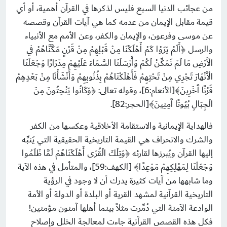
من عجائب الدنيا السبع فليس لذكرها في القرآن أهمية، أو أي
قيمة مقابل الإيمان من عدمه كما هي آيات القرآن وقصصه
عن موسى وفرعون، والإيمان والكفر، وعن الأمم مع الأنبياء
والرسل ﴿أَلَمْ يَرَوْا كَمْ أَهْلَكْنَا مِنْ قَبْلِهِمْ مِنْ قَرْنٍ مَكَّنَّاهُمْ فِي
الْأَرْضِ مَا لَمْ نُمَكِّنْ لَكُمْ وَأَرْسَلْنَا السَّمَاءَ عَلَيْهِمْ مِدْرَارًا وَجَعَلْنَا
الْأَنْهَارَ تَجْرِي مِنْ تَحْتِهِمْ فَأَهْلَكْنَاهُمْ بِذُنُوبِهِمْ وَأَنْشَأْنَا مِنْ بَعْدِهِمْ
قَرْنًا آَخَرِينَ﴾[الأنعام:6]، وقوله تعالى: ﴿وَكَانُوا يَنْحِتُونَ مِنَ
الْجِبَالِ بُيُوتًا آَمِنِينَ﴾[الحجر:82].
فالهداية الإيمانية والاستقامة الأخلاقية وعكسها من الكفر
والشرك والانحراف هي القيمة التاريخية الحقيقية التي يُنبِّه
إليها القرآن ويُبرزها لقارئه ﴿وَتِلْكَ الْقُرَى أَهْلَكْنَاهُمْ لَمَّا ظَلَمُوا
وَجَعَلْنَا لِمَهْلِكِهِمْ مَوْعِدًا﴾ [الكهف:59]، والمتأمل في هذه الآية
وما شابهها من آيات كثيرة يدرك أن لا وجود في الرؤية
التاريخية القرآنية لمشهد القرية أو البلدة أو الدولة أو الأمة
الوادعة الآمنة التي دُمِّرت مثلاً بينما أهلها آمنون مؤمنين!
فكل هذه القصص القرآنية جاءت لمعالجة الخلل وإصلاح