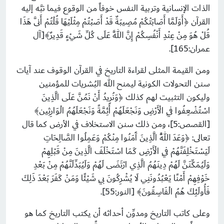
الذات الإنسانية وتربية النفس خوفاً من الوقوع فيما نبَّه إليه
القرآن ﴿أَوَلَمَّا أَصَابَتْكُمْ مُصِيبَةٌ قَدْ أَصَبْتُمْ مِثْلَيْهَا قُلْتُمْ أَنَّى هَذَا
قُلْ هُوَ مِنْ عِنْدِ أَنْفُسِكُمْ إِنَّ اللَّهَ عَلَى كُلِّ شَيْءٍ قَدِيرٌ﴾[آل
عمران:165].
ومن القيمة المثلى لقراءة التاريخ في القرآن الوقوف عند آيات
سنن التحولات الكونية ليمنح الله البُشريات للمؤمنين
وليكون التثبيت لهم كذلك ﴿وَنُرِيدُ أَنْ نَمُنَّ عَلَى الَّذِينَ
اسْتُضْعِفُوا فِي الْأَرْضِ وَنَجْعَلَهُمْ أَئِمَّةً وَنَجْعَلَهُمُ الْوَارِثِين﴾
[القصص:5]، ومن ذلك سنن الاستخلاف في الأرض كما قال
تعالى: ﴿وَعَدَ اللَّهُ الَّذِينَ آَمَنُوا مِنْكُمْ وَعَمِلُوا الصَّالِحَاتِ
لَيَسْتَخْلِفَنَّهُمْ فِي الْأَرْضِ كَمَا اسْتَخْلَفَ الَّذِينَ مِنْ قَبْلِهِمْ
وَلَيُمَكِّنَنَّ لَهُمْ دِينَهُمُ الَّذِي ارْتَضَى لَهُمْ وَلَيُبَدِّلَنَّهُمْ مِنْ بَعْدِ
خَوْفِهِمْ أَمْنًا يَعْبُدُونَنِي لَا يُشْرِكُونَ بِي شَيْئًا وَمَنْ كَفَرَ بَعْدَ ذَلِكَ
فَأُولَئِكَ هُمُ الْفَاسِقُونَ﴾ [النور:55].
وعلى كاتب التاريخ ومدوِّن أحداثه أن يكتب التاريخ كما هو