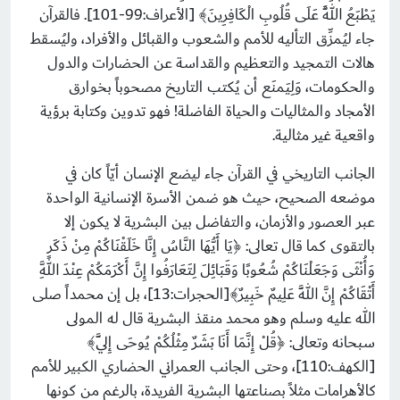
يَطْبَعُ اللَّهُ عَلَى قُلُوبِ الْكَافِرِينَ﴾ [الأعراف:99-101]. فالقرآن
جاء ليُمزِّق التأليه للأمم والشعوب والقبائل والأفراد، وليُسقط
هالات التمجيد والتعظيم والقداسة عن الحضارات والدول
والحكومات، وَلِيَمنَع أن يُكتب التاريخ مصحوباً بخوارق
الأمجاد والمثاليات والحياة الفاضلة! فهو تدوين وكتابة برؤية
واقعية غير مثالية.
الجانب التاريخي في القرآن جاء ليضع الإنسان أيّاً كان في
موضعه الصحيح، حيث هو ضمن الأسرة الإنسانية الواحدة
عبر العصور والأزمان، والتفاضل بين البشرية لا يكون إلا
بالتقوى كما قال تعالى: ﴿يَا أَيُّهَا النَّاسُ إِنَّا خَلَقْنَاكُمْ مِنْ ذَكَرٍ
وَأُنْثَى وَجَعَلْنَاكُمْ شُعُوبًا وَقَبَائِلَ لِتَعَارَفُوا إِنَّ أَكْرَمَكُمْ عِنْدَ اللَّهِ
أَتْقَاكُمْ إِنَّ اللَّهَ عَلِيمٌ خَبِيرٌ﴾[الحجرات:13]، بل إن محمداً صلى
الله عليه وسلم وهو محمد منقذ البشرية قال له المولى
سبحانه وتعالى: ﴿قُلْ إِنَّمَا أَنَا بَشَرٌ مِثْلُكُمْ يُوحَى إِلَيَّ﴾
[الكهف:110]، وحتى الجانب العمراني الحضاري الكبير للأمم
كالأهرامات مثلاً بصناعتها البشرية الفريدة، بالرغم من كونها