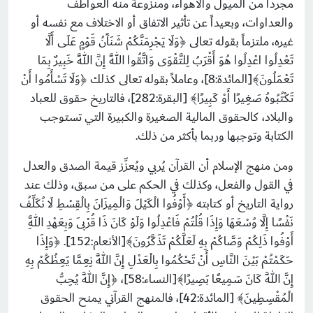
مجرداً من الميول والأهواء، ومنزوعةً منه العواطف
والعداوات، وبعيداً عن تأثير الاتفاق أو الاختلاف مع نفسه أو
غيره، ملتزماً بقوله تعالى ﴿وَلَا يَجْرِمَنَّكُمْ شَنَآَنُ قَوْمٍ عَلَى أَلَّا
تَعْدِلُوا اعْدِلُوا هُوَ أَقْرَبُ لِلتَّقْوَى وَاتَّقُوا اللَّهَ إِنَّ اللَّهَ خَبِيرٌ بِمَا
تَعْمَلُونَ﴾[المائدة:8]، وعاملاً بقوله تعالى كذلك ﴿وَلَا تَسْأَمُوا أَنْ
تَكْتُبُوهُ صَغِيرًا أَوْ كَبِيرًا﴾ [البقرة:282]، فالتاريخ حقوق للعباد
والبلاد، كالحقوق المالية الصغيرة والكبيرة التي تستوجب
الكتابة وتوجبها وربما بأكثر من ذلك.
ومن منهج الإسلام أن القرآن يُربي ويُعزِّز قيمة الصدق والعدل
في القول والفعل، وكذلك في الحكم على من سبق، وذلك عند
رواية التاريخ أو كتابته ﴿أَوْفُوا الْكَيْلَ وَالْمِيزَانَ بِالْقِسْطِ لَا نُكَلِّفُ
نَفْسًا إِلَّا وُسْعَهَا وَإِذَا قُلْتُمْ فَاعْدِلُوا وَلَوْ كَانَ ذَا قُرْبَى وَبِعَهْدِ اللَّهِ
أَوْفُوا ذَلِكُمْ وَصَّاكُمْ بِهِ لَعَلَّكُمْ تَذَكَّرُونَ﴾[الأنعام:152]. ﴿وَإِذَا
حَكَمْتُمْ بَيْنَ النَّاسِ أَنْ تَحْكُمُوا بِالْعَدْلِ إِنَّ اللَّهَ نِعِمَّا يَعِظُكُمْ بِهِ
إِنَّ اللَّهَ كَانَ سَمِيعًا بَصِيرًا﴾[النساء:58]، ﴿إِنَّ اللَّهَ يُحِبُّ
الْمُقْسِطِينَ﴾ [المائدة:42]، فالمنهج القرآني يمنح الحقوق