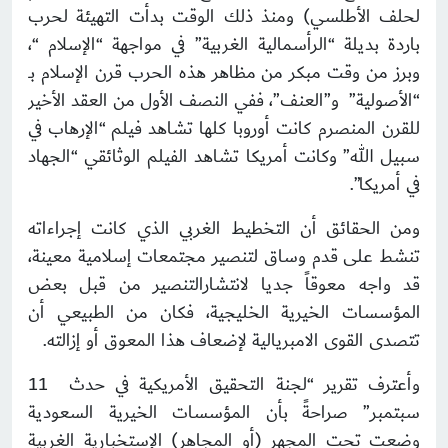
لحلف الأطلسي) ومنذ ذلك الوقت بدأت التهيئة لحرب
باردة بديلة “الرأسمالية الغربية” في مواجهة “الإسلام “،
وبرز من وقت مبكر من مظاهر هذه الحرب قرن الإسلام بـ
“الأصولية” و”العنف”، ففي النصف الأول من العقد الأخير
للقرن المنصرم كانت أوروبا كلها تشاهد فيلم “الإرهاب في
سبيل الله” وكانت أمريكا تشاهد الفيلم الوثائقي “الجهاد
في أمريكا”.
ومن الحقائق أن التخطيط الغربي الذي كانت إجراءاته
تنشط على قدم وساق لتنصير مجتمعات إسلامية معينة،
قد واجه معوقاً جديا لانتشارالتنصير من قبل بعض
المؤسسات الخيرية الخليجية، فكان من الطبيعي أن
تتصدى القوى الامبريالية لإضعاف هذا المعوق أو إزالته.
وأعترف تقرير “لجنة التحقيق الأمريكية في حدث 11
سبتمبر” صراحةً بأن المؤسسات الخيرية السعودية
وضعت تحت المجهر (أو المجاهر) الإستخبارية الغربية