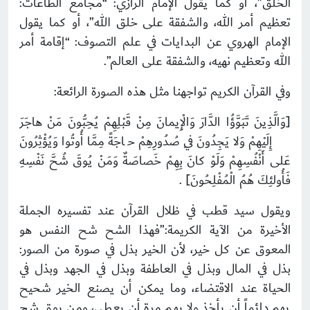
الخلق”، أو كما يقول الإمام الرازي: “مجامع الطاعات:
تعظيم أمر الله، والشفقة على خلق الله”، أو كما يقول
الإمام الهروي عن البدايات في علم التصوف: “إقامة أمر
الله وتعظيم نهيه، والشفقة على العالم”.
وفي القرآن الكريم تواجهنا مثل هذه الصورة الرائعة:
[وَالَّذِينَ تَبَوَّؤُا الدَّارَ وَالْإِيمانَ مِنْ قَبْلِهِمْ يُحِبُّونَ مَنْ هاجَرَ
إِلَيْهِمْ وَلا يَجِدُونَ فِي صُدُورِهِمْ حاجَةً مِمَّا أُوتُوا وَيُؤْثِرُونَ
عَلى أَنْفُسِهِمْ وَلَوْ كانَ بِهِمْ خَصاصَةٌ وَمَنْ يُوقَ شُحَّ نَفْسِهِ
فَأُولئِكَ هُمُ الْمُفْلِحُونَ] .
ويقول سيد قطب في ظلال القرآن عند تفسيره الجملة
الأخيرة من الآية الكريمة:”فهذا الشح شح النفس هو
المعوق عن كل خير، لأن الخير بذل في صورة من الصور:
بذل في المال وبذل في العاطفة وبذل في الجهد وبذل في
الحياة عند الاقتضاء، وما يمكن أن يصنع الخير شحيح
يهم دائماً أن يأخذ ولا يهم مرة أن يعطي، ومن يوق شح