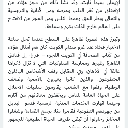
الإيمان بمبدأ ثابت، وقد نشأ ذلك عن عجز هؤلاء عن
الإنعتاق من فقر القلب ومرضه ومن الأنانية والنرجسية
والتعالي وبطر الحق وغمط الناس ومن العجز عن الانفتاح
على العالم خارج الذات بكرم وسماحة.
وتبرز هذه الصورة ظاهرة على السطح عندما تحل ساعة
الاختبار فمثلا عند غزو صدام الكويت كان هم أمثال هؤلاء
من كتّاب الصحافة في الكويت اللجوء – فرارا- إلى فنادق
القاهرة وغيرها وممارسة السلوكيات التي لا تزال ذكراها
عالقة في الأذهان، وفي المقابل وقف الأشخاص الباذلون
المتطوعون، والذين كانوا يعيرون بالأممية وضعف
الوطنية، وقفوا مع الشعب يقاومون سلبيات الاحتلال
على الحياة العامة للناس ويخففون معاناتهم من آثاره،
وحينما انهارت الخدمات المدنية الرسمية قدموا البديل
من جهودهم التطوعية فقاموا مثلا بجمع القمامة وشغلوا
المخابز وحاولوا أن تبقى ظروف الحياة الطبيعية للجمهور
على أقصى مستوى ممكن.