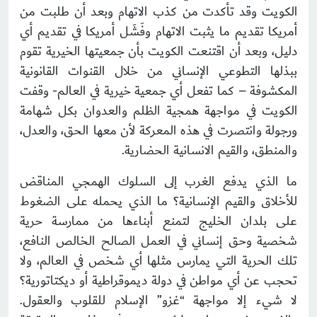
الكويت وقد تأكدت من كذب الاتهام وبعد أن طلبت من
أمريكا تقديم ما يثبت الاتهام وفَشَل أمريكا في تقديم أي
دليل، وبعد أن اقتنعت الكويت بأن جمعيتها الخيرية تقوم
ببذلها التطوعي الإنساني من خلال القنوات القانونية
المكشوفة – كما تفعل أي جمعية خيرية في العالم- وقفت
الكويت في مواجهة همجية الظلم والعدوان بكل شهامة
ورجولة وانتصرت في هذه المعركة لأن معها الحق، والعدل،
والمنطق، والقيم الانسانية الحضارية.
ما الذي يدفع الغرب إلى السلوك الهمجي المناقض
للأخلاق والقيم الإنسانية؟ ما الذي يحمله على الضغوط
على بلدان الخليج لتمنع أبناءها من ممارسة حرية
شخصية وحق إنساني في العمل الصالح الخالص النافع،
تلك الحرية التي يمارس مثلها أي شخص في العالم، ولا
تحجب عن أي مواطن في دولة ديموقراطية أو ديكتاتورية؟
لا شيء إلا مواجهة “غزو” الإسلام للقلوب والعقول.