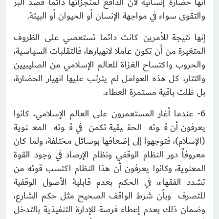
أنها حضارة إنسانية لأن الدافع لمنجزاتها دائما قصد البر
والتقوى سواء في مواجهة الإنسان أو الحيوان أو البيئة.
إنها نتيجة للأمرين كانت دائما تستعصي على الظروف
المتغيرة من أن تكون عاملا لانهيارها، فالتقلبات السياسية،
والحروب واكتساح الغزاة للعالم الإسلامي من الصليبيين
والتتار، كل هذه العوامل لم يترتب عليها انهيار الحضارة،
بل ظلت باقية مستمرة العطاء.
6- عندما أغار المستعمرون على العالم الإسلامي، كانوا
يعرفون أن قوته الحقيقية تكمن في قوته المعنوية
(الإسلام)، فتوجهوا إلى إضعافها بوسائل مختلفة، ولما كان
معروفاً دور النظام الوقفي ونظام الإرصاد في وجود القوة
المعنوية، وكانوا يعرفون أن هذا النظام اكتسب قوته من
تشدد الفقهاء، في الحكم بعدم قابلية الأصول الوقفية
للتصرف وبأن شرط الواقف الصحيح مثل حكم الشارع،
وضمان ذلك بعدم إعطاء فرصة للإدارة التنفيذية بالتدخل