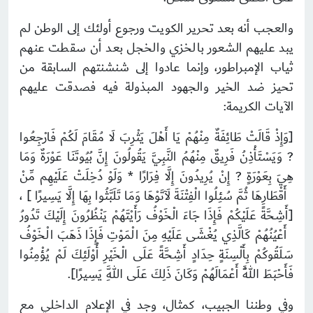
والعجب أنه بعد تحرير الكويت ورجوع أولئك إلى الوطن لم
يبد عليهم الشعور بالخزي والخجل بعد أن سقطت عنهم
ثياب الإمبراطور، وإنما عادوا إلى شنشنتهم السابقة من
تحيز ضد الخير والجهود المبذولة فيه فصدقت عليهم
الآيات الكريمة:
[وَإِذْ قَالَتْ طَائِفَةٌ مِنْهُمْ يَا أَهْلَ يَثْرِبَ لَا مُقَامَ لَكُمْ فَارْجِعُوا
? وَيَسْتَأْذِنُ فَرِيقٌ مِنْهُمُ النَّبِيَّ يَقُولُونَ إِنَّ بُيُوتَنَا عَوْرَةٌ وَمَا
هِيَ بِعَوْرَةٍ ? إِنْ يُرِيدُونَ إِلَّا فِرَارًا * وَلَوْ دُخِلَتْ عَلَيْهِم مِّنْ
أَقْطَارِهَا ثُمَّ سُئِلُوا الْفِتْنَةَ لَآتَوْهَا وَمَا تَلَبَّثُوا بِهَا إِلَّا يَسِيرًا ] ،
[أَشِحَّةً عَلَيْكُمْ فَإِذَا جَاءَ الْخَوْفُ رَأَيْتَهُمْ يَنْظُرُونَ إِلَيْكَ تَدُورُ
أَعْيُنُهُمْ كَالَّذِي يُغْشَى عَلَيْهِ مِنَ الْمَوْتِ فَإِذَا ذَهَبَ الْخَوْفُ
سَلَقُوكُمْ بِأَلْسِنَةٍ حِدَادٍ أَشِحَّةً عَلَى الْخَيْرِ أُوْلَئِكَ لَمْ يُؤْمِنُوا
فَأَحْبَطَ اللَّهُ أَعْمَالَهُمْ وَكَانَ ذَلِكَ عَلَى اللَّهِ يَسِيرًا].
وفي وطننا الجبيب، كمثال، وجد في الإعلام الداخلي مع