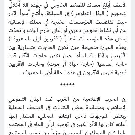
الأسف أبلغ مساند للضغط الخارجي في جهده اللا أخلاقي
لتحجيم ( البذل التطوعي) في المملكة، وأنتج أسوأ الآثار
حيث تقاعست المؤسسات الخيرية في مملكة الإنسانية
عن أي نشاط تطوعي دعوي أو إغاثي خارج البلاد، واتخذت
إحدى هذه المؤسسات شعاراً (الأقربون أولى بالمعروف)
وهذه العبارة صحيحة حين تكون الحاجات متساوية بين
الأقربين والأقل قربا، أما حين تكون حاجات الأقل قربا
حاجة أساسية (حاجة حياة أو موت) وحاجات الأقربين
ثانوية فليس الأقربون في هذه الحالة أولى بالمعروف.
*****
إن الحرب الإعلامية من الغرب ضد البذل التطوعي
الاسلامي، ومساندة بعض الكتابات في الصحف المحلية
وبعض التوجهات داخل الإعلام المحلي، المشار إليها
أعلاه، كان لها الأثر الكبير في توجيه الرأي العام في المجتمع
ولما كان الموظفون الرسميون جزءاً من نسيج المجتمع