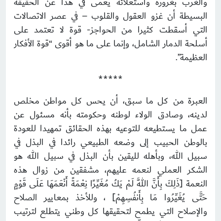
والغرب بغروره واستعلائه يعمى في هذا عن الحقيقة
البسيطة أن غزو العقول والقلوب – في عصر الاتصالات
التي أسقطت كثيرا من الحواجز- قوة لا تعتمد على
أسلحة الدمار الشامل، وإنما على ما هو أقوى “قوة الأفكار
العظيمة”.
*****
العبرة من كل ما سبق، أن يحس كل مواطن مخلص
لدينه، وصادق الولاء لوطنه وحكومته بأنه مسئول عن
عمل ما يستطيعه للتوعيه بهذه الحقائق تمهيدا للعودة
بالوطن الحبيب إلى وضعه الطبيعي رائدا في البذل في
سبيل الله، وبأهله لليقين بأن البذل في سبيل الله هو
الشكر العملي لنعمه عليهم، مشفقين من زوال هذه
النعمة [ذَلِكَ بِأَنَّ اللَّهَ لَمْ يَكُ مُغَيِّرًا نِعْمَةً أَنْعَمَهَا عَلَى قَوْمٍ
حَتَّى يُغَيِّرُوا مَا بِأَنفُسِهِمْ] ، وللأخذ بمعايير الصلاح
والإصلاح التي يطمح لتحقيقها كل وطني يتطلع لترتيب