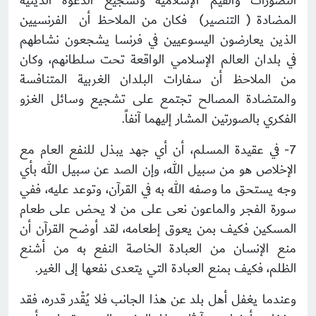
التصورات والقيم الإسلامية وتشجيع الدعوة الدينية
المضادة ( التنصير) فكان من الملاحظ أن الفرنسيين
الذين يعارضون اليسوعيين في فرنسا يشجعون نشاطهم
في بلدان العالم الإسلامي الواقعة تحت سلطانهم، وكان
من الملاحظ أن سفارات البلدان الغربية المتنافسة
والمتضادة المصالح تجتمع على تشجيع وسائل الغزو
الفكري بالصورتين المشار إليهما آنفاً.
7- في عقيدة المسلم، أن أي جهد يبذل للنفع العام مع
الإخلاص هو من سبيل الله، وإن الصد عن سبيل الله بأي
وجه يستحق ما وصفه الله به في القرآن، وتوعد عليه، ففي
سورة الفجر والماعون نعى على من لا يحض على طعام
المسكين فكيف بمن يعوق إطعامه، لقد أوضح القرآن أن
منع الإنسان من العبادة الخاصة النفع به من أشنع
الظلم، فكيف بمنع العبادة التي يتعدى نفعها إلى الغير.
وعندما يغفل أهل بلد عن هذا الجانب فلا يُقْدر قدره، فقد