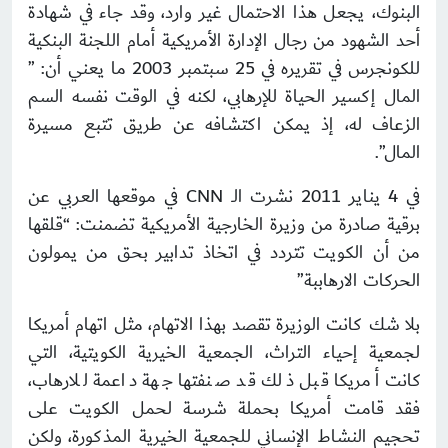
البنوك، يجعل هذا الاحتمال غير وارد، وقد جاء في شهادة
أحد الشهود من رجال الإدارة الأمريكية أمام اللجنة البنكية
للكونجرس في تقريره في 25 سبتمبر 2003 ما يعني أن: ”
المال إكسير الحياة للإرهابي، لكنه في الوقت نفسه السم
الزعاف له، إذ يمكن اكتشافه عن طريق تتبع مسيرة
المال”.
في 4 يناير 2011 نشرت الـ CNN في موقعها العربي عن
برقية صادرة من وزيرة الخارجية الأمريكية تضمنت: “قلقها
من أن الكويت تتردد في اتخاذ تدابير بحق من يمولون
الحركات الارهاببة”
بلا شك كانت الوزيرة تقصد بهذا الاتهام، مثل اتهام أمريكا
لجمعية إحياء التراث، الجمعية الخيرية الكويتية، التي
كانت أمريكا قبل ذلك قد صنفتها جهة داعمة للارهاب،
فقد قامت أمريكا بحملة شرسة لحمل الكويت على
تحجيم النشاط الإنساني للجمعية الخيرية المذكورة، ولكن