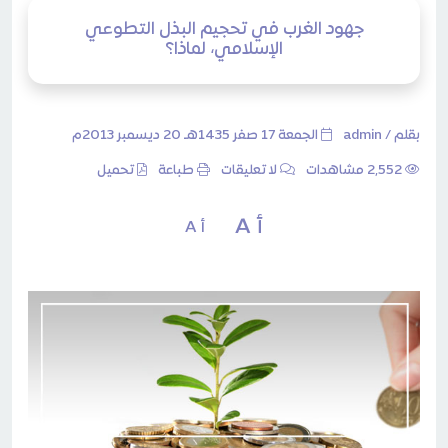
جهود الغرب في تحجيم البذل التطوعي
الإسلامي، لماذا؟
بقلم /
admin
الجمعة 17 صفر 1435هـ 20 ديسمبر 2013م
2٬552 مشاهدات
لا تعليقات
طباعة
تحميل
أ A
أ A