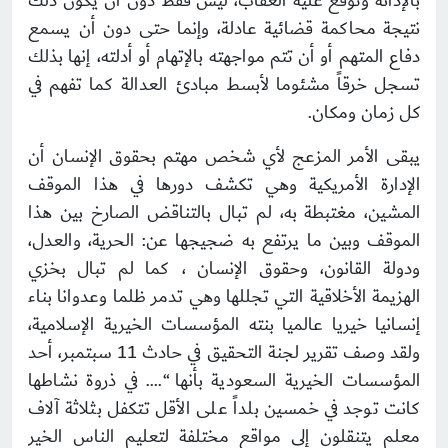
بالإدانة وتوقع عليه العقاب، ليس فقط دون أن يكون ذلك
نتيجة محاكمة قضائية عادلة، وإنما حتى دون أن يسمع
دفاع المتهم أو أن تتم مواجهته بالإتهام أو أدلته، إنها بذلك
تسجل خرقاً مشئوما لأبسط مبادئ العدالة كما تفهم في
كل زمان ومكان.
يبقى الأمر المزعج لأي شخص مهتم بحقوق الإنسان أن
الإدارة الأمريكية وهي تكشف دورها في هذا الموقف
المشين، مغتبطة به، لم تبال بالتناقض الصارخ بين هذا
الموقف وبين ما يرتفع به ضجيجها عن: الحرية، والعدل،
ودولة القانون، وحقوق الإنسان ، كما لم تبال بخزي
الهزيمة الأخلاقية التي تجللها وهي تدمر ظلما وعدوانا بناء
إنسانيا خيريا عالميا بنته المؤسسات الخيرية الإسلامية،
ولقد وصف تقرير لجنة التحقيق في حادث 11 سبتمبر، أحد
المؤسسات الخيرية السعودية بأنها “…. في ذروة نشاطها
كانت توجد في خمسين بلداً على الأقل تتكفل بثلاثة آلاف
معلم يتنقلون إلى مواقع مختلفة لتعليم الناس الخير