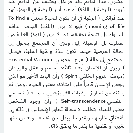
البشري، هذا الدافع عند فرانكل يختلف عن الدافع عند
فرويد (الرغبة في اللذة) أو عند أدلر (الرغبة في القوة)، فهو
عند فرانكل ( الرغبة في أن يكون للحياة معنى To find a
meaning of life) فهو لا يرى (اللذة) الهدف الدافع
للسلوك بل نتيجة تحقيقه، كما لا يرى (القوة) الغاية من
السلوك بل الوسيلة إليه، ويرى أن المجتمع يتحول إلى
الحالة المرضية حينما تكون للذة والقوة الغلبة، فيصل
المجتمع إلى حالة (الفراغ الوجودي Existential Vacuum
)، ويرى أن للإنسان أبعادا ثلاثة: الجسم والعقل والوجدان
(مبعث النزوع الخلقي Spirit ) وأن البعد الأخير هو الذي
يجعل الإنسان قادراً على امتلاك معنى الحياة ، ومن ثم
يمكنه من تجاوز الرغبات الغريزية إلى مرحلة (التسامي
النفسي Self-transcendence ) وأن وجود الشخص
معنى للحياة يتطلب لا محالة تجاوز الإنحباس في ذاته إلى
الانعتاق خارجها، وبقدر ما يبذل من نفسه ويعطى منها
لغيره أو لقضية ما بقدر ما يحقق ذاته.