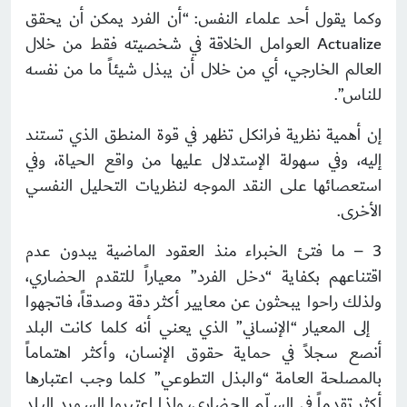
وكما يقول أحد علماء النفس: “أن الفرد يمكن أن يحقق
Actualize العوامل الخلاقة في شخصيته فقط من خلال
العالم الخارجي، أي من خلال أن يبذل شيئاً ما من نفسه
للناس”.
إن أهمية نظرية فرانكل تظهر في قوة المنطق الذي تستند
إليه، وفي سهولة الإستدلال عليها من واقع الحياة، وفي
استعصائها على النقد الموجه لنظريات التحليل النفسي
الأخرى.
3 – ما فتئ الخبراء منذ العقود الماضية يبدون عدم
اقتناعهم بكفاية “دخل الفرد” معياراً للتقدم الحضاري،
ولذلك راحوا يبحثون عن معايير أكثر دقة وصدقاً، فاتجهوا
إلى المعيار “الإنساني” الذي يعني أنه كلما كانت البلد
أنصع سجلاً في حماية حقوق الإنسان، وأكثر اهتماماً
بالمصلحة العامة “والبذل التطوعي” كلما وجب اعتبارها
أكثر تقدماً في السلّم الحضاري، ولذا اعتبروا السويد البلد