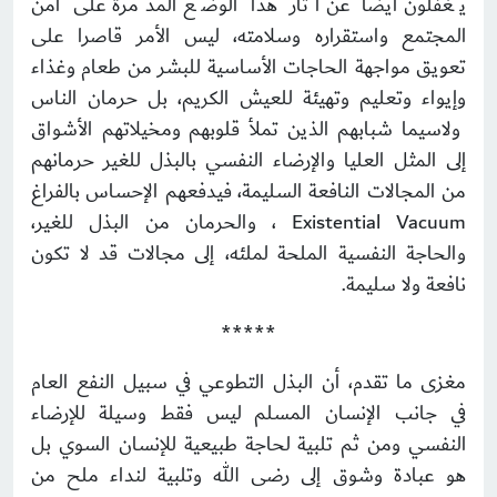
يغفلون أيضا عن آثار هذا الوضع المدمرة على أمن
المجتمع واستقراره وسلامته، ليس الأمر قاصرا على
تعويق مواجهة الحاجات الأساسية للبشر من طعام وغذاء
وإيواء وتعليم وتهيئة للعيش الكريم، بل حرمان الناس
ولاسيما شبابهم الذين تملأ قلوبهم ومخيلاتهم الأشواق
إلى المثل العليا والإرضاء النفسي بالبذل للغير حرمانهم
من المجالات النافعة السليمة، فيدفعهم الإحساس بالفراغ
Existential Vacuum ، والحرمان من البذل للغير،
والحاجة النفسية الملحة لملئه، إلى مجالات قد لا تكون
نافعة ولا سليمة.
*****
مغزى ما تقدم، أن البذل التطوعي في سبيل النفع العام
في جانب الإنسان المسلم ليس فقط وسيلة للإرضاء
النفسي ومن ثم تلبية لحاجة طبيعية للإنسان السوي بل
هو عبادة وشوق إلى رضى الله وتلبية لنداء ملح من