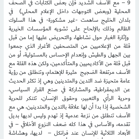
9 – مع الأسف الشديد فإن بعض الكتابات في الصحف
المحلية (وبعض التوجهات داخل الإعلام المحلي) في
بلدان الخليج ساهمت -غير مشكورة- في هذا السلوك
الظالم وذلك بالإلحاح على تشويه المؤسسات الخيرية
وإثارة الغبار حول نشاطها، والتحريض عليها إما من قبل
قلة من الإعلاميين من المتصحفين الأغرار الذي جمعوا
بين الجهل والطيش وإنعدام الإحساس بالمسئولية، أو من
قبل قلة من الأكاديميين والمتأكدمين، ولكن هذه القلة مع
الأسف مرتفعة الضجيج مثيرة للإهتمام، وتنطلق من رؤية
عامة متحيزة ضد التدين والمتدينين وهي إذ تكثر الحديث
عن الديمقراطية، والمشاركة في صنع القرار السياسي،
وحرية الرأي والتعبير، وحقوق الإنسان، تتنكر للحرية
الشخصية إذا بدا أن لها علاقة بالتدين والمتدينين، هي مع
الأسف تنطلق من نزعة عدمية إذ تهدم وليس لديها بديل
تقدمه، والأساس في هذا كله ضعف النزوع الأخلاقي – في
الأبعاد الثلاثية للإنسان عند فرانكل – لديها، وهشاشة