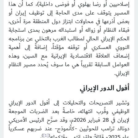
إصلاحيين أو رضا بهلوي أو فوضى داخلية)، كما أن هذا
المصير يتوقف على مدى الحاجة إلى توظيف إيران أو
بعض أذرعها في محاولات ابتزاز دول المنطقة مرة أخرى،
فبقاء النظام أو زواله أو استبداله مرهون بمدى استجابة
الحكم الإيراني الحالي لمطالب الغرب بالتخلي عن برنامجه
النووي العسكري أو توقفه مؤقتاً، إضافةً إلى أهمية
إضعاف العلاقة الاقتصادية الإيرانية مع الصين، وهذه
العوامل السابقة تقريباً هي ما سوف يُحدد مصير النظام
الإيراني.
أفول الدور الإيراني
وتشير التصريحات والتحليلات إلى أفول الدور الإيراني
الوظيفي وقُرب انتهائه، خاصةً بعد الضربات الموجعة
لإيران في 28 فبراير 2026م، وقد صرَّح الرئيس الأمريكي
دونالد ترامب للحوثيين -كأنموذج- عند ضربهم عسكرياً
)
[1]
(
عام 2025م قائلاً: «لقد انتهى وقتكم!»
،