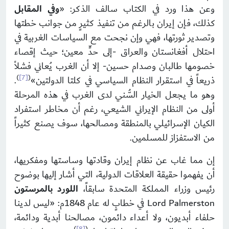
وعن هذا ورد في الكتاب سالف الذكر: «
وفي المقابل
كذلك، فإن إيران بالرغم من تنفيذ كثيرٍ من جوانب خطتها
وتصدير ثورتها، فهي وإن نجحت مع السياسات الغربية في
احتلال أفغانستان والعراق -إلى حدٍّ معين؛ حيث إقصاء
خصومها طالبان وصدام حسين- إلا أن الغرب يُعاني فشلاً
)
[7]
(
ذريعاً في استقرار النظام السياسي في كلتا الدولتين»
.
وهو ما يجعل الخيار السُّني لدى الغرب في هذه المرحلة
أولى من النظام الإيراني الشيعي، رغم أن مخاطر استفراد
الكيان الإسرائيلي بالمنطقة ومصالحها، سوف يصنع كثيراً
من الاستفزاز للمسلمين.
إن مما غاب عن نظام إيران وقادتها وساستها ومفكريها،
أن يفهموا حقيقة العلاقات الدولية، التي أشار إليها بوضوح
رئيس وزراء المملكة المتحدة سابقاً،
اللورد بالمرستون
Lord Palmerston في خطابٍ له عام 1848م: «ليس لدينا
حلفاء أبديون، ولا أعداء دائمون، مصالحنا أبدية ودائمة،
)
[8]
(