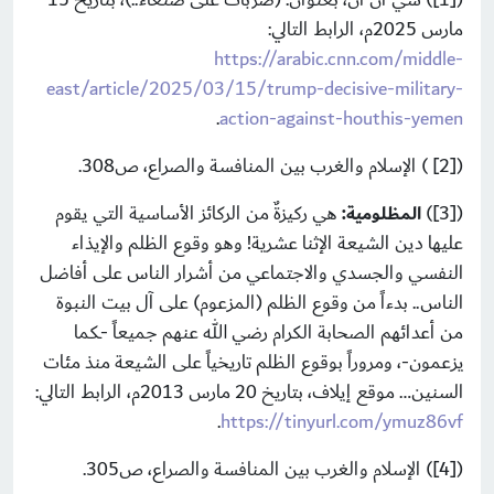
مارس 2025م، الرابط التالي:
https://arabic.cnn.com/middle-
east/article/2025/03/15/trump-decisive-military-
.
action-against-houthis-yemen
([2] ) الإسلام والغرب بين المنافسة والصراع، ص308.
([3])
المظلومية:
هي ركيزةٌ من الركائز الأساسية التي يقوم
عليها دين الشيعة الإثنا عشرية! وهو وقوع الظلم والإيذاء
النفسي والجسدي والاجتماعي من أشرار الناس على أفاضل
الناس.. بدءاً من وقوع الظلم (المزعوم) على آل بيت النبوة
من أعدائهم الصحابة الكرام رضي الله عنهم جميعاً -ـكما
يزعمون-، ومروراً بوقوع الظلم تاريخياً على الشيعة منذ مئات
السنين… موقع إيلاف، بتاريخ 20 مارس 2013م، الرابط التالي:
.
https://tinyurl.com/ymuz86vf
([4]) الإسلام والغرب بين المنافسة والصراع، ص305.