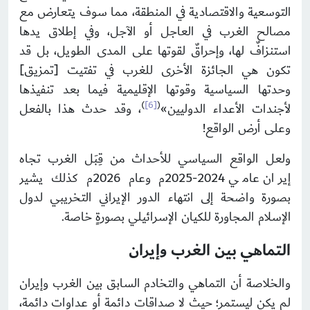
التوسعية والاقتصادية في المنطقة، مما سوف يتعارض مع
مصالح الغرب في العاجل أو الآجل، وفي إطلاق يدها
استنزافٌ لها، وإحراقٌ لقوتها على المدى الطويل، بل قد
تكون هي الجائزة الأخرى للغرب في تفتيت [تمزيق]
وحدتها السياسية وقوتها الإقليمية فيما بعد تنفيذها
)
[6]
(
لأجندات الأعداء الدوليين»
، وقد حدث هذا بالفعل
وعلى أرض الواقع!
ولعل الواقع السياسي للأحداث من قِبَل الغرب تجاه
إيران عامي 2024-2025م وعام 2026م كذلك يشير
بصورة واضحة إلى انتهاء الدور الإيراني التخريبي لدول
الإسلام المجاورة للكيان الإسرائيلي بصورةٍ خاصة.
التماهي بين الغرب وإيران
والخلاصة أن التماهي والتخادم السابق بين الغرب وإيران
لم يكن ليستمر؛ حيث لا صداقات دائمة أو عداوات دائمة،