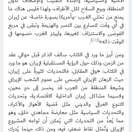
الأمنية والسياسية، وأجندة التفتيت والإضعاف لدول
المنطقة، وبيع السلاح لكل الأطراف، ولهذا فليس هناك ما
يمنع من تخلي الغرب -وأمريكا بصورة خاصة- عن إيران
في أي وقت لتصارع بين النصر والهزيمة وتبقى في مربع
الفوضى والاستنزاف كغيرها، وليبتز الغرب خصومها في
)
[2]
(
الوقت ذاته»
.
ومن أبرز ما ورد في الكتاب سالف الذكر قبل حوالي عقد
من الزمن، وذلك حول الرؤية المستقبلية لإيران، هو ما ورد
في الكتاب:
«
وفي المقابل، فالتحديات كثيرةٌ على إيران،
حيث الرهان الإيراني الرسمي على عموم الشعب الإيراني
وشيعة المنطقة من العرب قد يخسر إلى حدٍ معين،
ولاسيما مشاكل إيران الداخلية الاقتصادية، وتحديات
التنوع العرقي والديني مثل قضية الأهواز والأكراد،
والتحديات السياسية مثل معارضة مجاهدي خلق، وهو
مما يُعدُّ من التحديات التي يُمكن أن تواجه المشروع
الإيراني وتُمثل نقاط ضعفٍ فيه، ومن ذلك حينما يُدرك