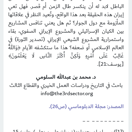
الباطل لابد له أن ينكسر طال الزمن أم قصر. فهل تعي
إيران هذه الحقيقة بعد هذا الواقع، وتُعيد النظر في علاقاتها
المأزومة مع دول الجوار؟ ثم هل يعني تنافس المشاريع
بين الكيان الإسرائيلي والمشروع الإيراني الصفوي، بقاء
واستمرارية المشروع الشيعي الإيراني (تصدير الثورة) في
العالم الإسلامي أو ضعفه؟ هذا ما ستكشفه الأيام ﴿وَاللَّهُ
غَالِبٌ عَلَى أَمْرِهِ وَلَكِنَّ أَكْثَرَ النَّاسِ لَا يَعْلَمُونَ﴾
[يوسف:21].
د. محمد بن عبدالله السلومي
باحث في التاريخ ودراسات العمل الخيري والقطاع الثالث
info@the3rdsector.org
المصدر: مجلة الدبلوماسي (ص26).
_ _ _ _ _ _ _ _ _ _
([1]) سي ان ان، بعنوان: (ضربات على صنعاء..)، بتاريخ 15