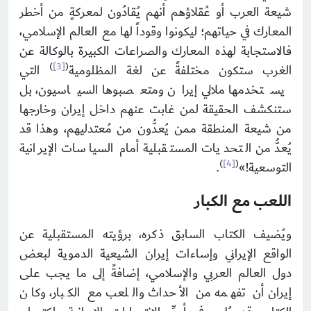
شيعة العرب أو عُقلاؤهم أنهم يُقادُون لمعركةٍ من أخطر
المعارك في حياتهم؛ ليكونوا وقوداً لها مع العالم الإسلامي،
فالاستجابة لهذه المعارك والصراعات الكبيرة بالوكالة عن
)
[3]
(
الغرب ستكون مختلفةً عن لغة المظلومية
التي
يستخدمها ملالي إيران ومتعصبوها السياسيون، بل
ستنكشف الحقيقة لمن غابت عنهم داخل إيران وخارجها
من شيعة المنطقة ممن يُعدُّون من مُعتدليهم، وهذا قد
يُعدُّ من التحديات المستقبلية أمام السياسات الإيرانية
)
[4]
(
التوسعية!»
.
اللعب مع الكبار
ويُضيف الكتاب السابق ذكره، برؤيته المستقبلية عن
الواقع الإيراني وإساءات إيران الشيعية الدموية لبعض
دول العالم العربي والإسلامي، إضافةً إلى ما يجب على
إيران أن تفهمه من الأحداث واللعب مع الكبار، وكان