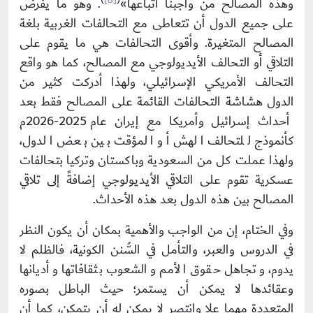
وهذه المصالح من واجبنا اتباعها»
. وهو ما يفرض
على جميع الدول أن تتعاطى مع التحالفات الغربية بلغة
المصالح المتغيرة. وأقوى التحالفات هي ما يقوم على
التلاقي أو التحالف الأيديولوجي مع المصالح، كما هو واقع
التحالف الأمريكي الإسرائيلي، ولهذا أدركت كثير من
الدول هشاشة التحالفات القائمة على المصالح فقط بعد
أحداث إسرائيل وأمريكا مع إيران عام 2025-2026م
كأنموذج للتحالف الهش أو المؤقت بين بعض الدول،
ولهذا عملت كل من السعودية وباكستان وتركيا بتحالفات
عسكرية تقوم على التلاقي الأيديولوجي إضافةً إلى تلاقي
المصالح بين هذه الدول بعد هذه الأحداث.
وفي الختام، إن من الواجب والأهمية بمكان أن يكون النظر
في الدروس والعبر، والتأمل في السُّنن الكونية، فالظلم لا
يدوم، وتجاهل حقوق الأمم والشعوب بثقافاتها وأديانها
وعقائدها لا يمكن أن يستمر؛ حيث الباطل بصوره
المتعددة مهما علا وانتصر لا يمكن له أن يتمكن، كما أن