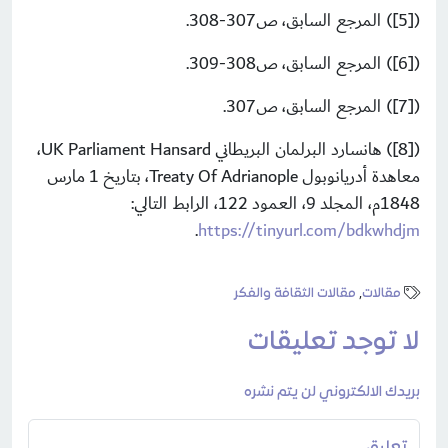
([5]) المرجع السابق، ص307-308.
([6]) المرجع السابق، ص308-309.
([7]) المرجع السابق، ص307.
([8]) هانسارد البرلمان البريطاني UK Parliament Hansard،
معاهدة أدريانوبول Treaty Of Adrianople، بتاريخ 1 مارس
1848م، المجلد 9، العمود 122، الرابط التالي:
.
https://tinyurl.com/bdkwhdjm
مقالات
,
مقالات الثقافة والفكر
لا توجد تعليقات
بريدك الالكتروني لن يتم نشره
تعليق