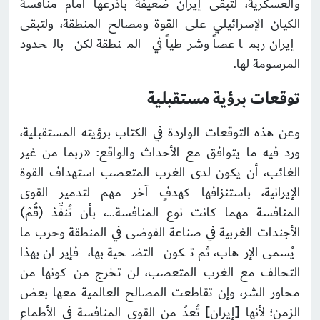
والعسكرية، لتبقى إيران ضعيفةً بأذرعها أمام منافسة
الكيان الإسرائيلي على القوة ومصالح المنطقة، ولتبقى
إيران ربما عصاً وشرطياً في المنطقة لكن بالحدود
المرسومة لها.
توقعات برؤية مستقبلية
وعن هذه التوقعات الواردة في الكتاب برؤيته المستقبلية،
ورد فيه ما يتوافق مع الأحداث والواقع: «ربما من غير
الغائب، أن يكون لدى الغرب المتعصب استهداف القوة
الإيرانية، باستنزافها كهدفٍ آخر مهم لتدمير القوى
المنافسة مهما كانت نوع المنافسة…، بأن تُنفِّذ (قُمْ)
الأجندات الغربية في صناعة الفوضى في المنطقة وحرب ما
يُسمى الإرهاب، ثم تكون التضحية بها، فإيران بهذا
التحالف مع الغرب المتعصب، لن تخرج من كونها من
محاور الشر، وإن تقاطعت المصالح العالمية معها بعض
الزمن؛ لأنها [إيران] تُعدُ من القوى المنافسة في الأطماع