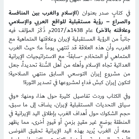
في كتابٍ صدر بعنوان (
الإسلام والغرب بين المنافسة
والصراع – رؤية مستقبلية للواقع العربي والإسلامي
وعلاقته بالآخر)
عام 1438هـ/2017م ذَكَرَ المؤلف فيه
جانباً من الرؤية المستقبلية لإيران وعلاقتها المتماهية مع
الغرب، وأن هذه العلاقة قد تنتهي يوماً ما؛ حيث الغرب
المتماهي أو المتخادم -سابقاً- مع الاستراتيجيات الإيرانية
العدائية تجاه الإسلام وأهله من أهل السُّنة تحديداً، جعل
من مشروع إيران التوسعي السابق منتهي الصلاحية؛
لتكون إيران كبش فداءٍ لمشروعها في تصدير الثورة!
وفي الكتاب وردت تفاصيل كثيرة حول هذا، ومنها: «وفي
سياق التحديات المستقبلية لإيران، يضاف إلى ما سبق،
حجم الشكوك حول أهداف الغرب بإطلاق اليد الإيرانية في
المنطقة بوضعٍ غير مقيدٍ بزمنٍ أو قيودٍ أخرى، مما يظهر
معه أن الغرب يُريد بهذه اليد الإيرانية تحقيق الفوضى