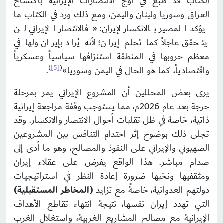
الكتاب قد طُبع في أوجِّ الانتصارات الإيرانية باكتساح
العراق وسوريا ولبنان واليمن، ومع ذلك ورد في الكتاب ما
يؤكد المصير بالانكسار لإيران: «فالانتصار الإيراني لن
يتحقق عاجلاً كما تحلم إيران؛ لأنه يُراد بإيران ولها في
معظم حروبها في المنطقة استنزافها سياسياً وعسكرياً
)
[5]
(
واقتصادياً، كما هو الحال في اليمن وسوريا»
.
يرى بعض المحللين أن المشروع الإيراني يمر بمرحلة
حرجة بعد عام 2026م، مما يستوجب وقفة مراجعة إيرانية
ذاتية، خاصة في ظل تقلبات أحوال الانتصار والانكسار. وقد
تجلى ذلك بوضوح إثر احتدام التنافس بين المشروعين
الصهيوني والإيراني على النفوذ والمصالح، وهو ما أدى إلى
صدام مباشر. هذا الواقع يفرض على عقلاء إيران
ومثقفيها ونخبها ضرورة إعادة النظر في استراتيجيات
دولتهم العدوانية، خاصةً مع تزايد
(المخاطر المستقبلية)
التي تهدد إيران نفسها، نتيجة انتهاء تقاطع الأهداف
الإيرانية مع مصالح المشاريع الغربية، واستغلال الغرب