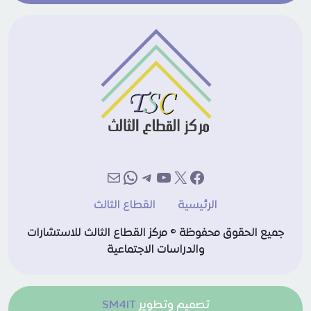
إكس
فيسبوك
يوتيوب
تيليجرام
بريد
واتساب
الرئيسية
القطاع الثالث
جميع الحقوق محفوظة © مركز القطاع الثالث للاستشارات
والدراسات الاجتماعية
تصميم وتطوير
SM4IT