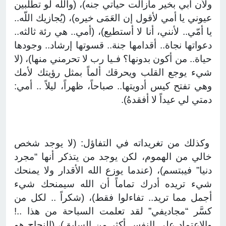
ولأن أبي بخير مازالت حياتي جنه)، (والله لو تطلبين
عيوني يا أمي لأقول إن العَمَى خيره)، (يُجازيك اللّه..
يا أمّي.. لأنني، أنا لا أستطيع)، (أمي.. هي رئة ثالثه..
دعواتها نجاة.. أقدامها جنة.. قسوتها إرشاد.. وجودها
حياة.. من أكون بدونها؟ فـيا رب لا تحرمني منها)، (لا
شيء يوجع القلب ويحرقك ألماً بمثل رؤيتك لأمك
وهي تفتح كيس أدويتها.. صباحاً، ظهراً، ليلاً .. أمي:
دمتي لي عيداً لا أفقدهُ).
وكذلك من تغريداته في التفاؤل: (لا يوجد شخص
خالي من الهموم، لكن يوجد من يتذكر أنها “مجرد
دنيا” فيبتسم)، (عندما يوزع الله الأقدار ولا يمنحك
شيء تريده أدرك تماماً أن الله سيمنحك شيء
أجمل مما تريد.. تفاءلوا فقط)، (شكراً .. لكل من
كسَّر “مجاديفي” لقد تعلمت السباحة من هذا ..!
والاعتماد على النفس أكثر من السابق)، (النجاح هو