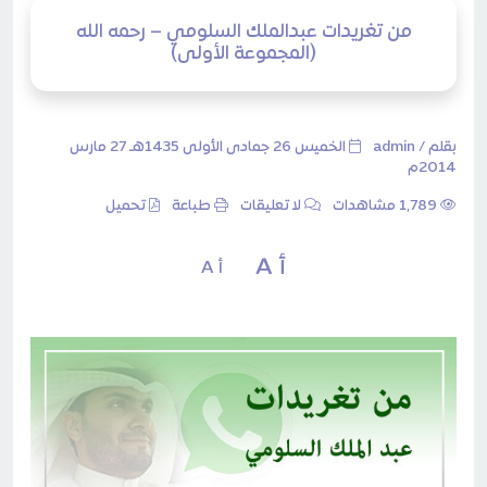
من تغريدات عبدالملك السلومي – رحمه الله
(المجموعة الأولى)
بقلم /
admin
الخميس 26 جمادى الأولى 1435هـ 27 مارس
2014م
1٬789 مشاهدات
لا تعليقات
طباعة
تحميل
أ A
أ A