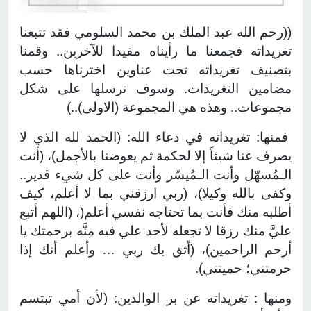
((رحم الله عبد الملك بن محمد السلومي فقد تتبعنا
تغريداته فجمعنا ما رأيناه مفيدا للآخرين.. وقمنا
بتصنيف تغريداته تحت عناوين اخترناها حسب
مضامين التغريدات. وسوف نرسلها على شكل
مجموعات.. وهذه هي المجموعة (الاولى)..)
فمنها: تغريداته في دعاء الله: (الحمد لله الذي لا
يصرف عنا شيئاً إلا لحكمة ثم يعوضنا بالأجمل)، (أنت
الـمُسهّل وأنت الـمُيسّر وأنت على كل شيء قدير..
وكفى بالله وكيلا)، (ربي ارزقني بما لا أعلم، كيف
أطلبه منك فأنت بما تحتاجه نفسي أعلم(، (اللهم أتبع
عليَّ منك رزقا لا تجعله لأحد علي فيه مِنَّه برحمتك يا
أرحم الراحمين)، (أثق بك ربي … وأعلم أنك إذا
حرمتني؛ حميتني).
ومنها : تغريداته عن بر الوالدين: (لأن أمي تبتسم