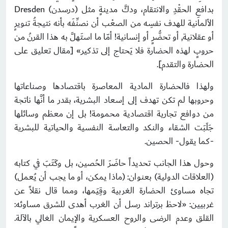
بدافعِ الحقْدِ والانتقام، ودكَّ مدينةٍ مثل (درسدن) Dresden
الألمانية للهدف نفسِه من الصعْب أن نصنِّفَه بأنه نتيجةُ تنويرٍ
أو عقلانية, أو تحضُّرٍ أو إنسانية! أمّا ما استَهلَّ به هذا القرنُ من
حروبٍ لهذه الحضارة فلا يَحتاج إلى تذكير» [مقال تعليق على
الحضارة والتقدم].
ولهذا فالحضارة المادية المعاصرة باقتصادها وصناعاتها
وحروبها لم تكن تهدف إلى إسعاد البشرية، بقدر ما أنَّها ناتجة
من دوافع تجارية اقتصادية محمومة! بل إن معظم وسائلها
جَلَبَت الشقاء والنكد والتعاسة النفسية والحياتية للبشرية
-كما يقول- الحصين.
وحول هذا الجانب تحديداً حاضَرَ الحُصين، بل وكَتَبَ في كتابه
(العلاقات الدولية) بعنوان: (ماذا يمكن، أو ما يجب أن يُعمل)
تجاه مساوئ الحضارة الغربية وقِيَمها، ومما قال نقلاً عن
غربيين: «لاحظ برتراند رسل أن الغرب أهدى للشرق مساوئه:
القلق وعدم الرضى والروح العسكرية والإيمان الغالي بالآلة.