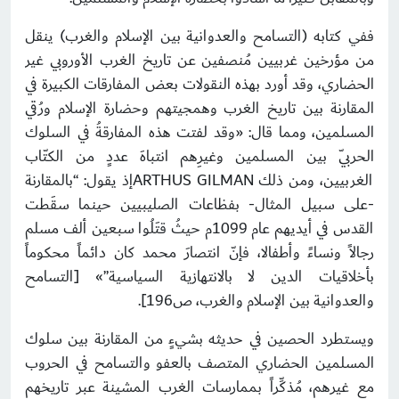
ففي كتابه (التسامح والعدوانية بين الإسلام والغرب) ينقل
من مؤرخين غربيين مُنصفين عن تاريخ الغرب الأوروبي غير
الحضاري، وقد أورد بهذه النقولات بعض المفارقات الكبيرة في
المقارنة بين تاريخ الغرب وهمجيتهم وحضارة الإسلام ورُقي
المسلمين، ومما قال: «وقد لفتت هذه المفارقةُ في السلوك
الحربيّ بين المسلمين وغيرِهم انتباهَ عددٍ من الكتّاب
الغربيين، ومن ذلك ARTHUS GILMANإذ يقول: “بالمقارنة
-على سبيل المثال- بفظاعات الصليبيين حينما سقَطت
القدس في أيديهم عام 1099م حيثُ قتَلُوا سبعين ألف مسلم
رجالاً ونساءً وأطفالا، فإنّ انتصارَ محمد كان دائماً محكوماً
بأخلاقيات الدين لا بالانتهازية السياسية”» [التسامح
والعدوانية بين الإسلام والغرب، ص196].
ويستطرد الحصين في حديثه بشيءٍ من المقارنة بين سلوك
المسلمين الحضاري المتصف بالعفو والتسامح في الحروب
مع غيرهم، مُذكِّراً بممارسات الغرب المشينة عبر تاريخهم