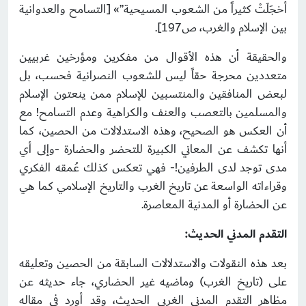
أخجَلَتْ كثيراً من الشعوب المسيحية”» [التسامح والعدوانية
بين الإسلام والغرب، ص197].
والحقيقة أن هذه الأقوال من مفكرين ومؤرخين غربيين
متعددين محرجة حقاً ليس للشعوب النصرانية فحسب، بل
لبعض المنافقين والمنتسبين للإسلام ممن ينعتون الإسلام
والمسلمين بالتعصب والعنف والكراهية وعدم التسامح! مع
أن العكس هو الصحيح، وهذه الاستدلالات من الحصين، كما
أنها تكشف عن المعاني الكبيرة للتحضر والحضارة -وإلى أي
مدى توجد لدى الطرفين!- فهي تعكس كذلك عُمقه الفكري
وقراءاته الواسعة عن تاريخ الغرب والتاريخ الإسلامي كما هي
عن الحضارة أو المدنية المعاصرة.
التقدم المدني الحديث:
بعد هذه النقولات والاستدلالات السابقة من الحصين وتعليقه
على (تاريخ الغرب) وماضيه غير الحضاري، جاء حديثه عن
مظاهر التقدم المدني الغربي الحديث، وقد أورد في مقاله