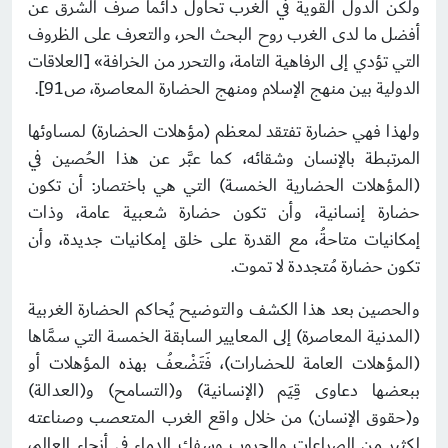
ولكن الدول القوية في الغرب تحاول دائماً صرف الشرق عن
أفضل ما لدى الغرب روح البحث الحر، والتعرف على الظروف
التي تؤدي إلى الرفاهية التامة، والتحرر من الخرافة» [العلاقات
الدولية بين منهج الإسلام ومنهج الحضارة المعاصرة، ص91].
ولهذا فهي حضارة تفتقد لمعظم (مؤهلات الحضارة) لمساوئها
المرتبطة بالإنسان وشقائه، كما عبَّر عن هذا الحُصين في
(المؤهلات الحضارية الخمسة) التي هي باختصار: أن تكون
حضارة إنسانية، وأن تكون حضارة شعبية عامة، وذات
إمكانيات متاحةُ، مع القدرة على خلق إمكانيات جديدة، وأن
تكون حضارة مُتجددة لا تموت.
والحصين بعد هذا الكشف والتوضيح يُحاكم الحضارة الغربية
(المدنية المعاصرة) إلى المعايير السابقة الخمسة التي سمَّاها
(المؤهلات العامة للحضارات)، فَتَضْعفُ بهذه المؤهلات أو
ببعضها دعاوى قِيَم (الإنسانية) و(التسامح) و(العدالة)
و(حقوق الإنسان) من خلال واقع الغرب المتعصب وصناعته
لكثير من الصراعات والحروب وسفك الدماء في أنحاء العالم،