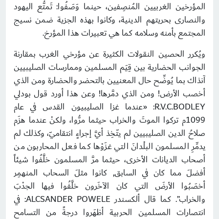
المؤرخين الغربيين المُنصِفين، حينما وَصَفُوا: تَمتُّع اليهود
والنصارى بحريتهم الدينية، وكانوا بهذه الجزية ضمن نسيج
المجتمع بأمنه وسلامه كما هي تعبيرات هذا المؤرخ.
ويُكرر الحصين النقولات الكثيرة عن مؤرخي الغرب بمقارنة
الجوانب الحضارية بين قِيَم المسلمين وممارسات الصليبيين
آنذاك بما يُوضِّح حال المعنيين بالتحضر والحضارة ومن الذي
أخصب الأرض! ومن الذي دمَّرها! وعن هذا أورد قول بودلي
R.V.C.BODLEY: «عندما غزا الصليبيون القدس في عام
1099م تركوا الموتَ والخراب حيثما مرُّوا، ولكنْ عندما هزَم
صلاحُ الدين الصليبيين لم يتّخِذ أيَّ إجراءٍ انتقاميّ، وكذلك لم
يدمِّرِ المسلمون البلْدانَ التي غزَوْها كما فعل المحاربون من
أصحاب الديانات الأخرى، حيثما مرَّ المسلمون خلَّفُوا شيئاً
أفضلَ مما كان في السابق, كانوا مثلَ السحاب المنهمِر
أخصَبُوا الأرضَ التي كان الآخَرون خلَّفُوا فيها الجدْبَ
والخراب”. كما قال ألكسندر ALCSANDER POWELE: في
انتصارات المسلمين الحربية أظهَروا درجةً من التسامح