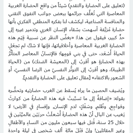
(تعليق على الحضارة والتقدم) شيئاً من واقع الحضارة الغربية
المعاصرة التي تُغلِّف جرائمها ببعض جوانب التفوق التقني
والمنافسة الصناعية، ليكشف لنا بفكره المنطقي الفكري بأنها
حضارة مُزيَّفة أسهمت بشقاء الإنسان الغربي وتدمير غيره إلى
حدٍّ كبير، فيقول عن هذا: «بغضِّ النظر عن نسبية قِيَم هذه
الحضارة الغربية المعاصرة وأخلاقياتها، فإنها لا شكّ لم تجعَلِ
الحياةَ أَسْعَد، حتى في بني قومِها؛ فالإنسانُ المعاصر المتأثِّرُ
بهذه الحضارةِ هو أقربُ إلى (المعيشة الضنك) من (الحياة
الطيبة)، وهو أقربُ إلى التوتُّر النفسيّ من الرضا النفسيّ، أو
الشعور بالاكتفاء» [مقال تعليق على الحضارة والتقدم].
ويُضيف الحصين ما يراه يُسقط عن الغرب حضارتيه وتحضُّره
بقوله: «إضافةً إلى ما تسبَّبتْ فيه هذه الحضارةُ من كوارثَ
وفواجِع, وظُلم, وسَفْكٍ لدم الإنسان, وإفسادٍ في الأرض؛ لا
يَغيب عن البال أنّ هذه الحضارةَ أَشعلَتْ حربَيْن عالميَّتَين في
خلال 25 سنة، قُتل فيها سبعون مليون من النساءِ والأطفالِ
وغيرِ المقاتلين! وإنّ قتْلَ مائةِ ألف شخصٍ في ليلة واحدة