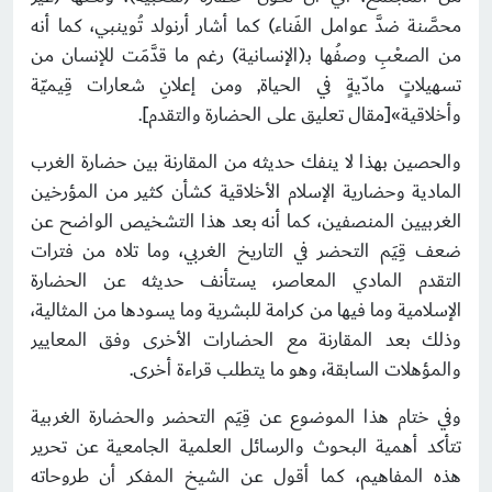
محصَّنة ضدَّ عوامل الفَناء) كما أشار أرنولد تُوينبي، كما أنه
من الصعْبِ وصفُها بـ(الإنسانية) رغم ما قدَّمَت للإنسان من
تسهيلاتٍ مادّيةٍ في الحياة, ومن إعلانِ شعارات قِيميّة
وأخلاقية»[مقال تعليق على الحضارة والتقدم].
والحصين بهذا لا ينفك حديثه من المقارنة بين حضارة الغرب
المادية وحضارية الإسلام الأخلاقية كشأن كثير من المؤرخين
الغربيين المنصفين، كما أنه بعد هذا التشخيص الواضح عن
ضعف قِيَم التحضر في التاريخ الغربي، وما تلاه من فترات
التقدم المادي المعاصر، يستأنف حديثه عن الحضارة
الإسلامية وما فيها من كرامة للبشرية وما يسودها من المثالية،
وذلك بعد المقارنة مع الحضارات الأخرى وفق المعايير
والمؤهلات السابقة، وهو ما يتطلب قراءة أخرى.
وفي ختام هذا الموضوع عن قِيَم التحضر والحضارة الغربية
تتأكد أهمية البحوث والرسائل العلمية الجامعية عن تحرير
هذه المفاهيم، كما أقول عن الشيخ المفكر أن طروحاته