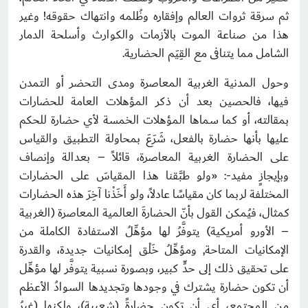
ثم سرقة ثروات العالم وإفقاره وظُلمه وانتهاك حقوقه! وغير
هذا من صناعة الموت بالأزمات والكوارث وأسلحة الدمار
الشامل مما يتنافى مع القِيَم الحضارية.
وحول المدنية الغربية المعاصرة ومدى التحضر أو التمدن
فيها، فالحصين بعد أن ذكر المؤهلات العامة للحضارات
بمقالته، أو كما سماها المؤهلات الخمسة لأي حضارة للحكم
عليها بأنها حضارة بالفعل، شَرَعَ بمحاولة التطبيق والقياس
على الحضارة الغربية المعاصرة، قائلاً – بعدالة وإنصاف
وبإيجازٍ مفيد-: «ولو طبَّقنا هذا المقياسَ على الحضارات
المختلفة لربما كان مقياسًا عادلاً، ولو أَخَذْنا آخِرَ هذه الحضارات
كمثال، فيُمكن القول بأنّ الحضارةَ العالمية المعاصرة (الغربية
– الأورو أمريكية) يتوفَّرُ لها مؤهِّلُ الاستفادة الكاملة من
الإمكانيات المتاحة, ومؤهِّلُ خَلْق إمكانيات جديدة، والقدرة
على تحقيق ذلك إلى حدٍّ كبير، وبصورة نسبية يتوفَّر لها مؤهِّل
أن تكون حضارة يشترك في وجودها وتجديدها السوادُ الأعظم
من المجتمع، أي أن تكون حضارةً (شعبية)، ولكنها (غيرُ