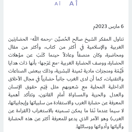
أ A
أ A
6 مارس 2023م
تناول المفكر الشيخ صالح الحُصيِّن -رحمه الله- الحضارتين
الغربية والإسلامية في أكثر من كتاب، وأكثر من مقال
ومحاضرة، وكان منصفاً وعادلاً حينما كَتَبَ عن مؤهلات
الحضارة، ووصف الحضارة الغربية -مع عَرَجها- بأنها ذات هدايا
قَيِّمَة ومنجزات مادية ثمينة للبشرية، وذلك ببعض الصناعات
والتقنيات، كما أن لدى الغرب جانباً حضارياً في مجال الأخلاق
الداخلية المحلية مع شعوبهم مثل قِيَم حقوق الإنسان
والعدل والحرية والمساواة أمام القانون، وتتأكد أهمية
المعرفة عن حضارة الغرب والاستفادة من سلبياتها وإيجابياتها،
لا سيما عندما نَمَا ‏ما يمكن تسميته بالاستغراب (القراءة عن
الغرب) وهو الأمر الذي يدعو للمعرفة أكثر عن هذه الحضارة
وآلياتها ‏وأدواتها ووسائلها.