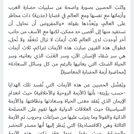
وكَتَبَ الحصين بصورة واضحة عن سلبيات حضارة الغرب
وأزماتها مع نفسها ومع العالم في قضايا (جذرية) ذات مخاطر
على العالم، ويُعدِّدها بقوله: «والمفروض أن نحاول أن
نستفيد منها إلى أقصى حد ممكن، لكنها مع الأسف من جانب
آخر أوجدت لدى العالم ثلاث أزمات لا تزال تَتعَقَّد ولا تُحل،
فطوال هذه القرون صارت هذه الأزمات تتراكم، ثلاث أزمات
هي سر شقاء الإنسان الآن، وسر العَنَت الذي يعانيه، وسر
الحياة الضنك التي يعانيها بالرغم من كل وسائل السعادة»
[محاضرة أزمة الحضارة المعاصرة].
ويُفصِّل الحصين عن هذه الأزمات التي تُفسد تلك الهدايا
-حسب رؤيته- بأنها (الأزمة الروحية والأخلاقية) حيث انعدام
الإيمان الذي يُفقد معنى الحياة وسعادتها ونظافتها. و(الأزمة
السياسية) حيث العلاقات الدولية فيها تقوم على المصلحة
الذاتية والقوة! وما يترتب عليها من صراعات وحروب. ثم الأزمة
الثالثة وهي (الاقتصادية) التي يُنظر إليها أنها مصدر التحضر
والحضارة، حيث يقول عنها: «قد تكون هذه الأزمة