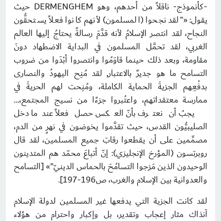
-كأنموذج- ناقلاً من أحدهم، وهو DERMENGHEM حيث
يقول: «”لقد نجحوا (المسلمون) لأنهم كانوا فعلاً يستحقُّون
النجاح، لقد انتصر الإسلامُ لأنه قدَّمَ رسالةً يحتاجُ إليها العالم
الغربي، لقد تحمَّل المسلمون في البداية الاضطهاد دونَ
مقاومة، وبعد ذلك حينما قاوَمُوا وانتصروا أبْدَوا من ضروب
التسامح ما هو جديرٌ بالاعتبار, لقد مُنِح اليهودُ والنصارى
بدفْعِهم الجزيةَ الحماية الكاملة، ومُنِحت لهم الحريةَ في
ممارسة معتقداتهم، واعتُبروا جزءًا من نسيج المجتمع،…
يجبُ أن نعترف بأنّ العكس حصل فعلاً عندما دخل
الصليبيُّون القدس، حيث تقدَّموا يخوضون في نهرٍ من الدم،
مصمِّمين على أن يقطعوا رقابَ جميع المسلمين، لقد قال
روبرتسون (المؤرخ الإنجليزي): إنّ أتباعَ محمّد هم المتدينون
الوحيدون الذين مَزجوا التسامُحَ بالحماس الدينيّ”» [التسامح
والعدوانية بين الإسلام والغرب، ص196-197].
لقد كانت الجزية التي يدفعها غير المسلمين لدولة الإسلام
آنذاك مثار إعجاب وتقدير، بل وإكبار واحترام من هؤلاء