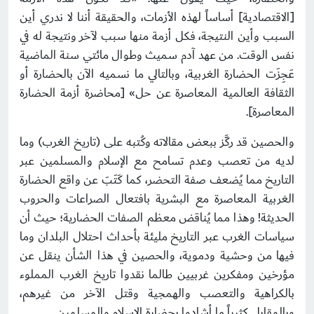
[الاقتصادية] أساساً لهذه الأزمات، والحقيقة أننا لا ندري أين
السبب وأين النتيجة، فكل أزمة منها سبب لآخر ونتيجة له في
نفس الوقت. من عهد آدم سميث وطوال مائتي سنة الماضية
عَجِزَت الحضارة الغربية، وبالتالي ما نسميه الآن بالحضارة أو
الثقافة العالمية المعاصرة عن حل» [محاضرة أزمة الحضارة
المعاصرة].
والحصين قد ركَّز ببعض مقالاته وكُتبه على (تاريخ الغرب) وما
لديه من تعصب وعدم تسامح مع الإسلام والمسلمين عبر
التاريخ مما يُضعف صفة التحضر، كما كَتَبَ عن واقع الحضارة
الغربية المعاصرة مع البشرية بافتعال الصراعات والحروب
الحديثة! وهذا مما يُناقض معظم الصفات الحضارية؛ حيث أن
سياسات الغرب عبر التاريخ مليئة بأحداث احتلال البلدان وما
فيها من وحشية ودموية، والحصين في هذا الشأن ينقل عن
مؤرخين ومفكرين غربيين طالما نقدوا تاريخ الغرب المملوء
بالكراهية والتعصب والهمجية وقتل الآخر من غيرهم،
وبالمقابل كثيراً ما أشادوا بحضارة الإسلام والمسلمين.