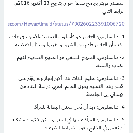
المصدر: تويتر برنامج ساعة حوار، بتاريخ 23 أكتوبر 2016م،
الرابط التالي:
twitter.com/HewarAlmajd/status/790260223391006720
1- د.السلومي: التغيير هو كأسلوب للتحديث،الأسهم في غلاف
الكتاببأن التغيير قادم من الشرق والغربوالوسائل الإعلامية.
2- د.السلومي: المنهج السلفي هو المنهج الصحيح لفهم
الكتاب والسنة.
3- د.السلومي: تعليم البنات هذا أكبر إنجاز ولم يؤثر على
الأسر وهذا التعليم يفوق العالم العربي دراسة الفتاة من
الإبتدائي إلى الجامعة.
4- د.السلومي: لابد أن نُحرر معنى البطالة للمرأة.
5- د.السلومي: المرأة عملها في المنزل، ولكن لا توجد مشكلة
أن تعمل في الخارج وفق الضوابط الشرعية.