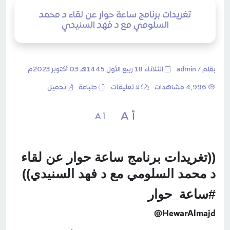
تغريدات برنامج ساعة حوار عن لقاء د محمد
السلومي مع د فهد السنيدي
بقلم /
admin
الثلاثاء 18 ربيع الأول 1445هـ 03 أكتوبر 2023م
4٬996 مشاهدات
لا تعليقات
طباعة
تحميل
أ A
أ A
((تغريدات برنامج ساعة حوار عن لقاء
د محمد السلومي مع د فهد السنيدي))
#ساعة_حوار
@
HewarAlmajd