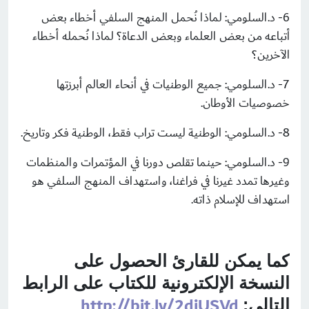
6- د.السلومي: لماذا نُحمل المنهج السلفي أخطاء بعض
أتباعه من بعض العلماء وبعض الدعاة؟ لماذا نُحمله أخطاء
الآخرين؟
7- د.السلومي: جميع الوطنيات في أنحاء العالم أبرزتها
خصوصيات الأوطان.
8- د.السلومي: الوطنية ليست تراب فقط، الوطنية فكر وتاريخ.
9- د.السلومي: حينما تقلص دورنا في المؤتمرات والمنظمات
وغيرها تمدد غيرنا في فراغنا، واستهداف المنهج السلفي هو
استهداف للإسلام ذاته.
كما يمكن للقارئ الحصول على
النسخة الإلكترونية للكتاب على الرابط
http://bit.ly/2djUSVd
التالي: