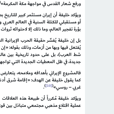
(
ورفع شعار القدس في مواجهة مكة المكرمة»
ويؤكد خليفة أن إيران مستثمر كبير للتاريخ ب
أو مستقبلي للكتلة السنية في العالم العربي 
بؤرة تفجير العالم، وما ذلك إلا لاحتوائه ثروا
شط العرب)، بل على حدود تاريخية بين عالمي
جديدة، في ظل المعطيات الجديدة التي تواجهه
فالمشروع الإيراني بأهدافه وملامحه، يتعارض 
كما يقول خليفة عن الهدف: «إقامة شرق أدنوي
)
[10]
(
غربي – روسي»
.
ويؤكد خليفة مُكرراً أن طبيعة هذه العلاقات 
عملية اقتلاع مذهبي مجتمعي متبادَل بين قو