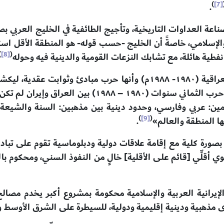
)
[7]
.
صناعة العداوات التاريخية، وتأجيج الطائفية في الخليج العربي ب
والإسلامي، خاصةً أن الخليج -حسب قوله- هو المنطقة الأقل استق
)
[8]
(
ت نفطية هائلة، مع تشابك النزعات القومية والدينية فيه وحوله
بل إن خليفة يُفسِّر حقيقة الحرب الإيرانية العراقية (۱۹۸۰- ۱۹۸۸م) وأنها
يُفتعل فيها وبها من أزمات، وذلك بقوله: «إن حرب الثما
ن: عربي وفارسي، وحدود دينية بين مذهبين: السنة والشيعة. و
)
[9]
(
ا المنطقة والعالم»
.
بصورة كلية مع إقامة علاقات دولية ودبلوماسية تقوم على تباد
 أقلِّي [قائم على الأقلية] خالٍ من النفوذ السني، ومحكوم با
الإيرانية العربية والإسلامية محكومة بمشروع أكبر يخدم مصالح ا
ى مذهبية ودينية إقليمية ودولية، للسيطرة على الشرق الأوسط 