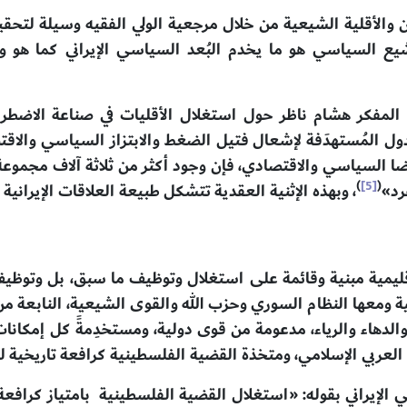
يران والأقلية الشيعية من خلال مرجعية الولي الفقيه وسيلة لت
التشيع السياسي هو ما يخدم البُعد السياسي الإيراني كما هو
ه المفكر هشام ناظر حول استغلال الأقليات في صناعة الاضط
دول المُستهدَفة لإشعال فتيل الضغط والابتزاز السياسي والاقتص
ضا السياسي والاقتصادي، فإن وجود أكثر من ثلاثة آلاف مجموعة 
)
[5]
(
رد»
، وبهذه الإثنية العقدية تتشكل طبيعة العلاقات الإيرانية 
الإقليمية مبنية وقائمة على استغلال وتوظيف ما سبق، بل وتوظ
لهجومية ومعها النظام السوري وحزب الله والقوى الشيعية، النابع
الدهاء والرياء، مدعومة من قوى دولية، ومستخدِمةً كل إمكان
لعربي الإسلامي، ومتخذة القضية الفلسطينية كرافعة تاريخية 
الإيراني بقوله: «استغلال القضية الفلسطينية بامتياز كرافعة