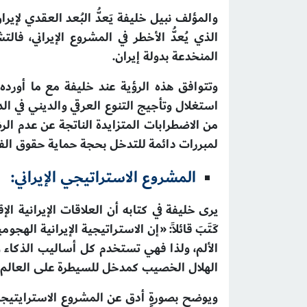
والمؤلف نبيل خليفة يَعدُّ البُعد العقدي لإ
الذي يُعدُّ الأخطر في المشروع الإيراني، ف
المنخدعة بدولة إيران.
وتتوافق هذه الرؤية عند خليفة مع ما أورد
استغلال وتأجيج التنوع العرقي والديني في ال
من الاضطرابات المتزايدة الناتجة عن عدم الر
لمبررات دائمة للتدخل بحجة حماية حقوق الف
المشروع الاستراتيجي الإيراني:
يرى خليفة في كتابه أن العلاقات الإيرانية 
كَتَبَ قائلاً: «إن الاستراتيجية الإيرانية ا
الألم، ولذا فهي تستخدم كل أساليب الذكاء و
الهلال الخصيب كمدخل للسيطرة على العالم ا
ويوضح بصورةٍ أدق عن المشروع الاسترايتيجي 