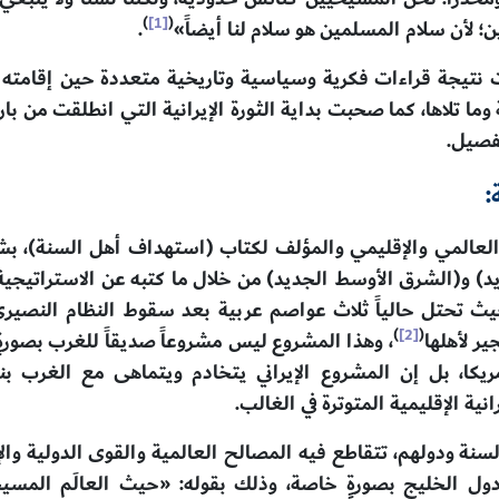
)
[1]
(
؛ لأن سلام المسلمين هو سلام لنا أيضاً»
.
ت نتيجة قراءات فكرية وسياسية وتاريخية متعددة حين إقامته ف
فصيل.
ة:
 العالمي والإقليمي والمؤلف لكتاب (استهداف أهل السنة)، 
 و(الشرق الأوسط الجديد) من خلال ما كتبه عن الاستراتيجية العا
)
[2]
(
ر لأهلها
، وهذا المشروع ليس مشروعاً صديقاً للغرب بصورةٍ
يكا، بل إن المشروع الإيراني يتخادم ويتماهى مع الغرب بنا
انية الإقليمية المتوترة في الغالب.
سنة ودولهم، تتقاطع فيه المصالح العالمية والقوى الدولية والإ
ودول الخليج بصورةٍ خاصة، وذلك بقوله: «حيث العالَم المسيح