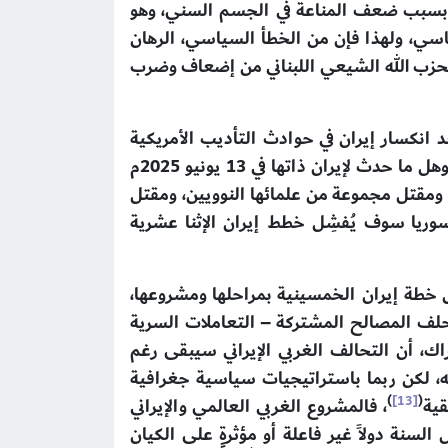
 ذلك بسبب ضعف المناعة في الجسم السني، وهو
سياسي، ولهذا فإن من الخطأ السياسي، الرهان
ري المرتبط بإيران، أو ما حدث لحزب الله الشيعي اللبناني من إضعاف وضرب
د انكسار إيران في حوادث التأديب الأمريكية
الإسرائيلية لأطرافها وأجنحتها من الميليشيات والأحزاب في لبنان والعراق واليمن بعد 7 أكتوبر عام 2024م؟ وهل ما حدث لإيران ذاتها في 13‏ يونيو 2025م
دى 12 يوماً استهدفت مفاعلاتها النووية ومقتل مجموعة من علمائها النوويين، ومقتل
ريا سوف يُفشِل خطط إيران الإثنا عشرية
مل خطة إيران الخمسينية بمراحلها ومشروعها،
حلف المصالح المشتركة – التعاملات السرية
مؤلفه الباحث الأمريكي تريتا بارسي Trita Parsi، يدرك تمام الإدراك، أن التحالف الغربي الإيراني سيبقى رغم
ه، لكن ربما باستراتيجيات سياسية جغرافية
)
[13]
(
قية
، فالمشروع الغربي العالمي والإيراني
نة دولاً غير فاعلة أو مؤثرةٍ على الكيان