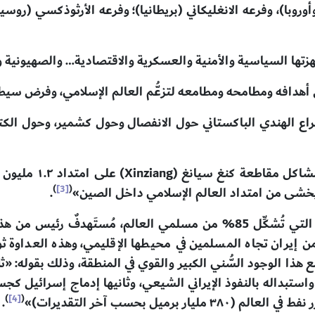
وأوروبا)، وفرعه الانغليكاني (بريطانيا)؛ وفرعه الأرثوذكسي (رو
زتها السياسية والأمنية والعسكرية والاقتصادية… والصهيونية وا
ل أهدافه ومطامحه ومطامعه لتزعُّم العالم الإسلامي، وفرض سي
)
[3]
(
خشى من امتداد العالم الإسلامي داخل الصين»
.
ويذهب خليفة بكتابته، إلى أن الكتلة السنية التي تُشكِّل 85% من مسلمي الع
ن إيران تجاه المسلمين في محيطها الإقليمي، وهذه العداوة ث
مع هذا الوجود السُّني الكبير والقوي في المنطقة، وذلك بقوله: «ث
ستبداله بالنفوذ الإيراني الشيعي، وثانيها إدماج إسرائيل کج
)
[4]
(
رميل بحسب آخر التقديرات)»
.