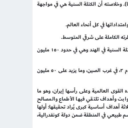
سيا). وخلاصته أن الكتلة السنية هي في مواجهة
متداداتها في كل أنحاء العالم.
طرته الكاملة على شرقي المتوسط.
وفي مواجهة مع العالَم الهندي: استمراراً للصراع الهندي الباكستاني حول الانفصال وحول كشمير، وحول الكتلة السنية في الهند وهي في حدود ١٥٠ مليون
وفي مواجهة مع العالَم الصيني: انطلاقاً من مشاكل مقاطعة كنغ سيانغ (Xinziang) على امتداد ۱.۲ مليون م ۲، في غرب الصين، وما يزيد على ٥٠ مليون
الم، مُستَهدفٌ رئيس من هذه القوى العالمية وعلى رأسها إيران، وهو ما
وابت وأهداف تلتقي فيها الأطماع والمصالح
لاثة أهداف أساسية كبرى يُراد تحقيقها: أولها
سم طبيعي في المنطقة ضمن دولة كونفدرالية،