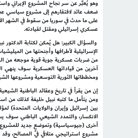
وهو يُعبِّر عن سر نجاح المشروع الإيراني وا
ضعف عائد لافتقارهم إلى مشروع سياسي ع
عسكري إسرائيلي ومقتل لقيادته.
والسؤال الكبير: هل يُمكن لكتابة الدكتور نب
آخرين من قياداتها العسكرية سوف ينهي ال
ومخططاتها الثورية التوسعية ومشروعها الشي
إن من يقرأ في تاريخ وعقائد الباطنية الشيعي
ومن يتأمل ما كتبه نبيل خليفة كذلك من است
الانكسار، والتمدد الشيعي الباطني سوف يست
أخرى (جيوسياسية) وتموضعٍ جديد للمشروع الش
مشروع استراتيجي متلاقي في المصالح، وقد ت