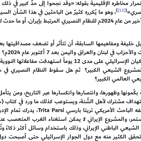
ستمرار مخاطره الإقليمية بقوله: «وقد نجحوا إلى حدٍّ كبير في
)
[12]
(
صري»
، وهو ما يُكرره كثيرٌ من الباحثين في هذا الشأن ال
على ما حدث في سوريا من سقوط في الشهر الأخير من عام 2024م للنظام النصي
يل خليفة ومفاهيمها السابقة، أن تتأثر أو تضعف مصداقيتها بع
من ضربات عسكرية جوية قوية موجعه من الكيان الإسرائيلي على م
مشروع الشيعي الكبير؟ ثم هل سقوط النظام النصيري في سو
عي العالمي الكبير؟
ة بكُمونها وظهورها، وانتصارها وانكسارها عبر التاريخ، ومن يتأ
هداف مشترك لأهل السُّنة، ويستوعب كذلك ما ورد في كتاب (
بين إسرائيل وإيران والولايات المتحدة) ل
مر، والمشروع الإيراني لا يمكن استغناء الغرب المتعصب عن
يعي الباطني الإيراني، وذلك باستخدام وسائل أكثر ذكاءً وتُ
حقق الكثير منه مع دول الجوار الإسرائيلي حتى أصبحت دول الس