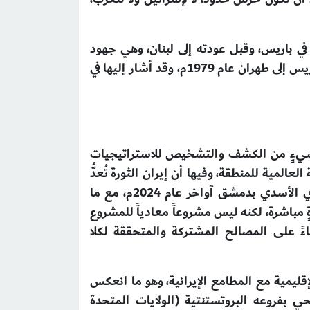
ي باريس، وقبل عودته إلى لبنان، وهي جهود
ومسؤوليات علمية صحبت دراسته الأكاديمية وما تلاها، كما صحبت بداية الثورة الإيرانية التي انطلقت من باريس إلى طهران عام 1979م، وقد أشار إليها في
بشيءٍ من الكشف والتشخيص للاستراتيجيات
لمية للمنطقة، وفيها أن إيران الثورة تُعدُّ
مشروع احتلال وتوسع سياسي وعسكري؛ حيث تحتل حالياً ثلاث عواصم عربية بعد سقوط النظام النصيري الأسدي بدمشق آواخر عام 2024م، مع ما
 مباشرة، لكنه ليس مشروعاً معادياً للمشروع
ءً على المصالح المشتركة والمتحققة لكلا
قليمية مع المطامع الإيرانية، وهو ما انعكس
ي بفروعه البروتستنتية (الولايات المتحدة