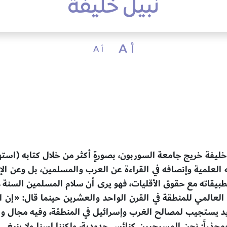
نبيل خليفة
أ A
أ A
خليفة خريج جامعة السوربون، بصورةٍ أكثر من خلال كتابه (است
ه العلمية وإنصافه في القراءة عن العرب والمسلمين، بل وعن الإ
طبيقاته مع حقوق الأقليات، فهو يرى أن سلام المسلمين السنة هو
 العالمي للمنطقة في القرن الواحد والعشرين حينما قال: «إن 
د يستجيب لمصالح الغرب وإسرائيل في المنطقة، وفيه مجال وا
محذراً: نحن المسيحيين كنائس حدودية، ولكننا لسنا ولا ينبغي