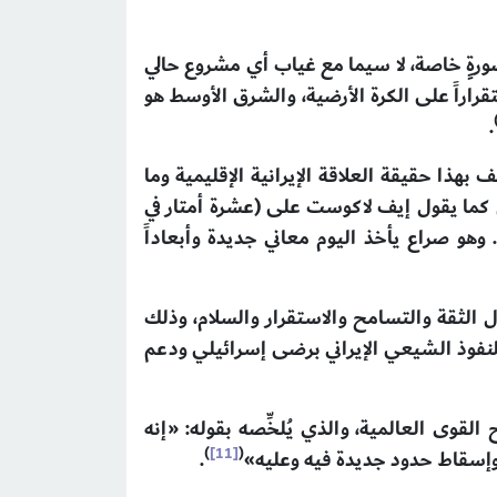
صورةٍ خاصة، لا سيما مع غياب أي مشروع حالي
راراً على الكرة الأرضية، والشرق الأوسط هو
.
 حرب مبادئ وثوابت عقدية، ليكشف بهذا حقيقة العلاقة الإيرانية الإقليمية وما
ني سنوات (۱۹۸۰ – ۱۹۸۸) بين العراق وإيران لم تكن كما يقول إيف لاكوست على (عشرة أمتار في
هو صراع يأخذ اليوم معاني جديدة وأبعاداً
ل الثقة والتسامح والاستقرار والسلام، وذلك
لنفوذ الشيعي الإيراني برضى إسرائيلي ودعم
لقوى العالمية، والذي يُلخِّصه بقوله: «إنه
)
[11]
(
وإسقاط حدود جديدة فيه وعليه»
.