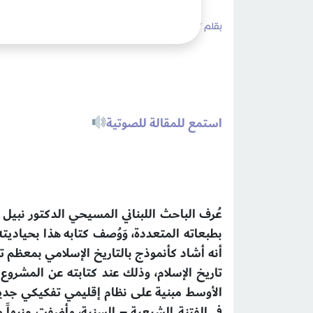
بقلم /
admin
الخميس 20 صفر 1447هـ 14 أغسطس 2025م
استمع للمقالة للصوتية
عُرف الباحث اللبناني المسيحي الدكتور نبيل 
بطبعاته المتعددة، وَوُصف كتابه هذا بحياديت
أنه أشاد كأنموذج بالتاريخ الإسلامي بمعظم ت
تاريخ الإسلام، وذلك عند كتابته عن المشروع
الأوسط مبنية على نظام إقليمي تفكيكي جدي
في الفتنة الشيعية – السنية، وأضفت منبهاً و