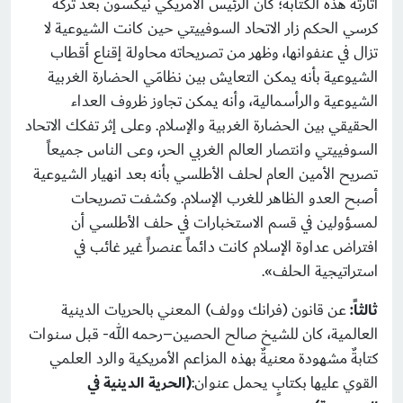
أثارته هذه الكتابة؛ كان الرئيس الأمريكي نيكسون بعد تركه
كرسي الحكم زار الاتحاد السوفييتي حين كانت الشيوعية لا
تزال في عنفوانها، وظهر من تصريحاته محاولة إقناع أقطاب
الشيوعية بأنه يمكن التعايش بين نظامَي الحضارة الغربية
الشيوعية والرأسمالية، وأنه يمكن تجاوز ظروف العداء
الحقيقي بين الحضارة الغربية والإسلام. وعلى إثر تفكك الاتحاد
السوفييتي وانتصار العالم الغربي الحر، وعى الناس جميعاً
تصريح الأمين العام لحلف الأطلسي بأنه بعد انهيار الشيوعية
أصبح العدو الظاهر للغرب الإسلام. وكشفت تصريحات
لمسؤولين في قسم الاستخبارات في حلف الأطلسي أن
افتراض عداوة الإسلام كانت دائماً عنصراً غير غائب في
استراتيجية الحلف».
ثالثاً:
عن قانون (فرانك وولف) المعني بالحريات الدينية
العالمية، كان للشيخ صالح الحصين–رحمه الله- قبل سنوات
كتابةٌ مشهودة معنيةٌ بهذه المزاعم الأمريكية والرد العلمي
القوي عليها بكتابٍ يحمل عنوان:
(الحرية الدينية في