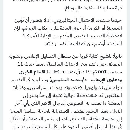
التخطيط للحادث وتنفيذه والتعمية على آثاره بدون مساعدة
قوة محلية ذات نفوذ عالٍ وبالغ.
حينما نستبعد الاحتمال الميتافيزيقي، إذ لا يتصور أن تُعِين
المعجزة أو الكرامة أو خرق العادة على ارتكاب الجرائم، فإن
لاعقلانية التسليم بالتفسير المقدم من الإدارة الأمريكية
للحادث، أوضح من لاعقلانية التفسير ذاته.
ثانياً:
للشيخ كتابة قوية عن سلطان التضليل الإعلامي وتشويه
الحقائق حول كثير من الأحداث العالمية، ومنها حدث 11
سبتمبر 2001م وذلك في تقديمه لكتاب (
القطاع الخيري
ودعاوى الإرهاب– د/محمد السلومي)
ومما ورد في التقديم
قوله: «إن تكنولوجيا الإعلام، وتصريحات السياسيين، وكتابات
المثقفين قد خلقت فتنة دجالية تشبه إلى حدٍّ يدعو إلى
الدهشة ما تصف به النصوص الدجال الأكبر الذي يأتي آخر
الزمان. وهذا الوضع يقتضي الاستجابة للحاجة الماسة الملحة
إلى مقاومة الفتنة، والتصدي للدجل، ونصر الحقيقة وأن تُبذَل
في هذا السبيل أقصى الجهود على كل المستويات وقد جاء