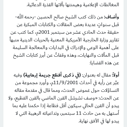
المغالطات الإعلامية وهيمنتها بآلاتها القذرة الدعائية.
وأضاف:
من ذلك كتب الشيخ صالح الحصين -رحمه الله-
قبل سنواتٍ عديدة بعض المقالات والكتابات المبكرة عن
حقيقة حدث الحادي عشر من سبتمبر 2001م، كما كتب عن
تقارير وزارة الخارجية الأمريكية المعنية بالحريات الدينية منبهاً
على أهمية الوعي والإدراك في البدايات والمعالجة السليمة
قبل المآلات والنهايات، وهذه وقفاتٌ عن أبرز كتابات الشيخ
عن هذه القضايا:
أولاً:
مقال له بعنوان:
(في ذكرى أفظع جريمة إرهابية)
وفيه
عبَّر عن رأيه في أحداث 11/9/2001م، وأورد مجموعة من
التساؤلات حول غموض الحدث، ومما قال في مقدمة مقاله
عن الحدث: «وصف تشرشل القرن الماضي بالقرن الفظيع، ولا
يبدو أن القرن الحالي سيكون أقل فظاعة إذا حكمنا عليه بما
اُستهل به من حادث 11 سبتمبر، وتداعياته الرهيبة التي لا
يبدو لها في الأفق نهاية.