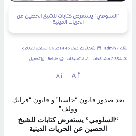
“السلومي” يستعرض كتابات للشيخ الحصين عن
الحريات الدينية
بقلم /
admin
الأربعاء 21 صفر 1445هـ 06 سبتمبر 2023م
2٬354 مشاهدات
لا تعليقات
طباعة
تحميل
أ A
أ A
بعد صدور قانون “جاستا” و قانون “فرانك
وولف”
“السلومي” يستعرض كتابات للشيخ
الحصين عن الحريات الدينية