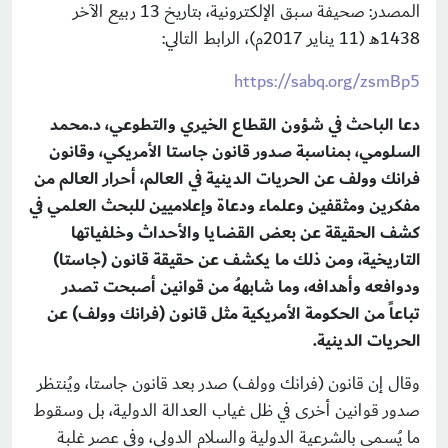
المصدر: صحيفة سبق الإلكترونية، بتاريخ 13 ربيع الآخر
1438هـ (11 يناير 2017م)، الرابط التالي:
https://sabq.org/zsmBp5
دعا الباحث في شؤون القطاع الخيري والتطوعي، د.محمد
السلومي، بمناسبة صدور قانون جاستا الأمريكي، وقانون
فرانك وولف عن الحريات الدينية في العالم، أحرار العالم من
مفكرين ومثقفين وعلماء ودعاة وإعلاميين للبحث العلمي في
كشف الحقيقة عن بعض القضايا والأحداث وخلفياتها
التاريخية، ومن ذلك ما يكشف عن حقيقة قانون (جاستا)
ودوافعه وأهدافه، وما شابههُ من قوانين أصبحت تصدر
تباعاً من الحكومة الأمريكية مثل قانون (فرانك وولف) عن
الحريات الدينية.
وقال إن قانون (فرانك وولف) صدر بعد قانون جاستا، ويُنتظر
صدور قوانين أخرى في ظل غياب العدالة الدولية، بل وسقوط
ما يُسمى بالشرعية الدولية والسلام الدولي، وفي عصر غلبة