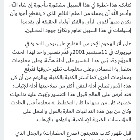
كتابكم هذا خطوة في هذا السبيل مشكورة مأجورة إن شاء الله،
وأدعو الله أن يجعله من العلم النافع الذي لا ينقطع أجره وأن
يكون منبهاً لذوي الرأي والفكر أولياء الحقيقة أن يقدموا
إسهامات في هذا السبيل تقاوم وتكافئ جهود المضلين.
على أثر الهجوم الإجرامي الفظيع على برجي التجارة في
نيويورك في 11سبتمبر 2001م قُدِّم تفسير واحد لهذا الحدث
المروِّع وقد بُني هذا التفسير على أدلة هشَّة، وعلى معلومات
متضاربة المصادر، وعلى معلومات تظهر خروقها فتُرقَّع
بمعلومات أخرى كما تُستر الكذبة بالكذبة، وبالرغم من أن كل
هذه الأمور تصلح أدلة للنفي أكثر من صلاحيتها أدلة للإثبات؛
فقد فُرض على العالم قبول هذا التفسير ورُتبت عليه تداعيات
خطيرة، كان من بينها ما كان التخطيط له معلوماً قبل الحادث
وكان من بين هذه التداعيات الغارة بالقول والفعل على
المؤسسات الخيرية الإسلامية، واتهامها بالإرهاب.
قبل ظهور كتاب هنتجتون (صراع الحضارات) والجدل الذي