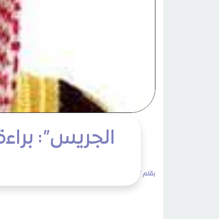
الجريس”: براءة
بقلم /
admin
الخميس 24 جمادى الآخرة 1435هـ 24 أبريل 2014م