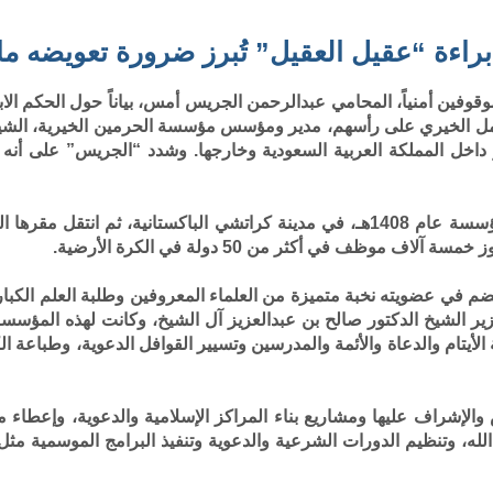
اءة “عقيل العقيل” تُبرز ضرورة تعويضه ماديا
قوفين أمنياً، المحامي عبدالرحمن الجريس أمس، بياناً حول الحكم الا
 الخيري على رأسهم، مدير ومؤسس مؤسسة الحرمين الخيرية، الشيخ عق
اخل المملكة العربية السعودية وخارجها. وشدد “الجريس” على أنه لاب
 موظف في أكثر من 50 دولة في الكرة الأرضية
.
يضم في عضويته نخبة متميزة من العلماء المعروفين وطلبة العلم الكبا
زير الشيخ الدكتور صالح بن عبدالعزيز آل الشيخ، وكانت لهذه المؤسس
 الأيتام والدعاة والأئمة والمدرسين وتسيير القوافل الدعوية، وطباعة 
 والإشراف عليها ومشاريع بناء المراكز الإسلامية والدعوية، وإعطاء 
الله، وتنظيم الدورات الشرعية والدعوية وتنفيذ البرامج الموسمية م