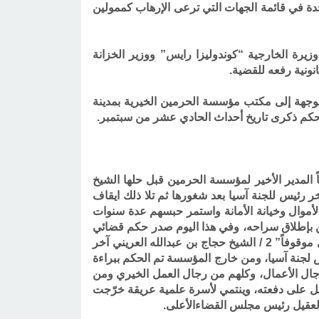
حدة في قائمة الجهات التي ترعى الإرهاب كممولين
رة الخارجية “كوندوليزا رايس” ووزير الخزانة
نونية رفعه للقضية
.
ع التهم الموجهة إلى مكتب مؤسسة الحرمين الخيرية بمدينة
 الحكم ذكرى تاريخ أحداث الحادي عشر من سبتمبر
.
سابقاً المدير الأخير لمؤسسة الحرمين قبل حلها الشيخ
 رئيس للجنة آسيا بعد شغورها ثم تلا ذلك ايقاف
وال وخيانة الأمانة واستمر حبسهم عدة سنوات
 بإطلاق سراحه، وفي هذا اليوم صدر حكم قضائي
ابتدائي ببراءة موكلينا المذكورين وهم كلٌ من 1/ الشيخ عقيل بن عبدالعزيز العقيل مدير مؤسسة الخيرية سابقاً ، “ما زال موقوفاً” 2 / الشيخ حجاج بن عبدالله العريني آخر
ة 4/ الشيخ محمد بن عبدالله الخضيري رئيس لجنة آسيا، ومن خارج المؤسسة تم الحكم ببراءة
رجال الأعمال، وكلهم من رجال العمل الخيري ومن
وائل على دفعته، وينتمي لأسرة علمية عريقة خرّجت
 العقيل رئيس مجلس القضاءالأعلى
.