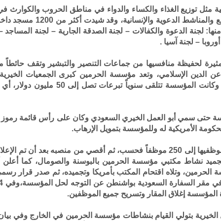
ية مثل توزيع الغذاء والكساء والدواء في مناطق الحروب والكوارث في 
نزول الكوارث والنكبات، إلى غ
ها: لجنة الدعوة والكفالات – لجنة الصدقة الجارية – لجنة المساجد –
أوروبا – لجنة آسيا
.
ثيرة لحفيظة منافسيها من جماعات التنصير والتبشير وتقف حائطاً 
 الدين الإسلامي، وتعد مؤسسة الحرمين كبرى الجمعيات الخيرية ال
السعودي من أعلى رأس الهرم إلى عامة النا
سسة حتى سمي أبو العمل الخيري السعودي وكان على رأس قائمة رموز ا
الحكومة الأمريكية له وللمؤسسة بتمويل الإرهاب
.
واضطرت المؤسسة إلى غلق 14 مكتباً، وتقليص موظفيها إلى 250 موظفاً فحسب، ثم أ
 تجميد نشاط مكتبي مؤسسة الحرمين بالبوسنة والصومال، كما أعلن 
ة الحرمين، وتلاه اقتحام المكتب بأمريكا وتجميده، ثم صدر قرار ر
المؤسسة إغلاق المقار وتسريح جميع الموظفين
.