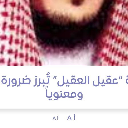
 “عقيل العقيل” تُبرز ضرورة 
ومعنوياً
أ A
أ A