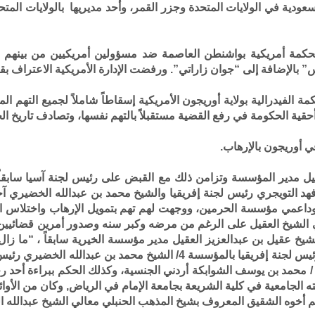
عودية في الولايات المتحدة وجزر القمر، وأحد مديريها بالولايات المت
مة أمريكية بواشنطن العاصمة ضد مسؤولين أمريكيين من بينهم وزي
 بالإضافة إلى “جوان زاراتي”. ورفضت الإدارة الأمريكية الاعتراف بقا
علن قاضٍ من المحكمة الفيدرالية بولاية أوريجون الأمريكية إسقاطاً شاملاً لجمي
 أحقية الحكومة في رفع القضية مستقبلاً بالتهم نفسها، وتصادف تاريخ
ي أوريجون بالإرهاب
.
تم القبض على العقيل مدير المؤسسة وتزامن ذلك مع القبض على رئيس لجنة آسيا 
هد التويجري رئيس لجنة إفريقيا والشيخ محمد بن عبدالله الخضيري آخر
عمي مؤسسة الحرمين، ووجهت لهم تهم بتمويل الإرهاب واختلاس الأم
ي الشيخ العقيل على الرغم من مرضه وكبر سنه وصدور أمرين قضائيين
مدير للمؤسسة 3/ الشيخ محمد بن فهد التويجري رئيس لجنة إفريقيا بالمؤسس
ذ / محمد بن يوسف الشوابكة أردني الجنسية، وكذلك الحكم ببراءة أحد 
راسته الجامعية في كلية الشريعة بجامعة الإمام في الرياض, وكان من الأ
سهم أخوه الشقيق المعروف بشيخ المذهب الحنبلي معالي الشيخ عبدالله