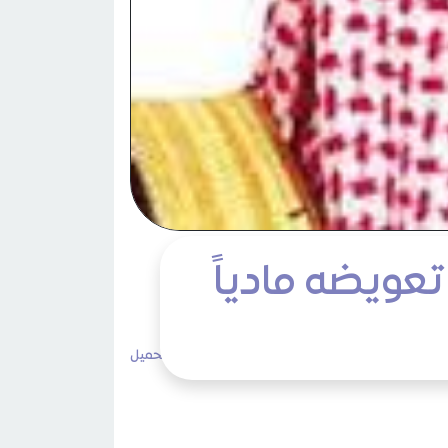
تعويضه مادياً
2٬003 مشاهدات
لا تعليقات
طباعة
تحميل