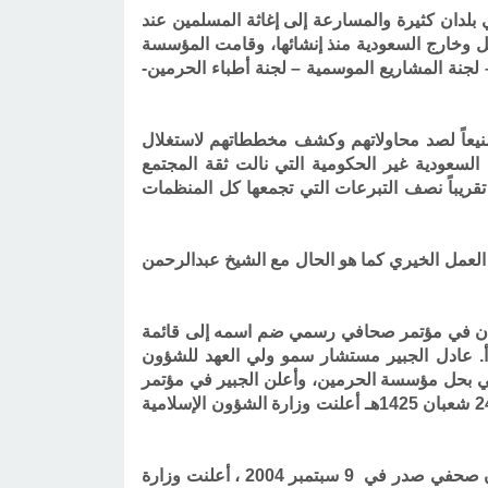
بلدان كثيرة والمسارعة إلى إغاثة المسلمين عند
ير ذلك من المشاريع والمناشط الدعوية والإنسانية، وقد شيدت أكثر من 1200 مسجد داخل وخارج السعودية منذ إنشائها، وقامت المؤسسة
 لجنة المشاريع الموسمية – لجنة أطباء الحرمين-
منيعاً لصد محاولاتهم وكشف مخططاتهم لاستغلال
سعودية غير الحكومية التي نالت ثقة المجتمع
س، وكانت المؤسسة تتلقى سنوياً تبرعات تصل إلى 50 مليون دولار، أي تقريباً نصف التبرعات التي تجمعها كل المنظمات
لعمل الخيري كما هو الحال مع الشيخ عبدالرحمن
قصي من منصبه بعد أن تم الإعلان في مؤتمر صحافي رسمي ضم اسمه إلى قائمة
أ. عادل الجبير مستشار سمو ولي العهد للشؤون
سمي بحل مؤسسة الحرمين، وأعلن الجبير في مؤتمر
مع مسؤول مكافحة الإرهاب بالخارجية الأمريكية في مقر السفارة السعودية بواشنطن عن التوجه لحل المؤسسة،وفي 24 شعبان 1425هـ أعلنت وزارة الشؤون الإسلامية
وتم توكيل الهيئة السعودية الأهلية للإغاثة والأعمال الخيرية بتولي القيام بنشاطات مؤسسة الحرمين في الخارج وفي بيان صحفي صدر في 9 سبتمبر 2004 ، أعلنت وزارة