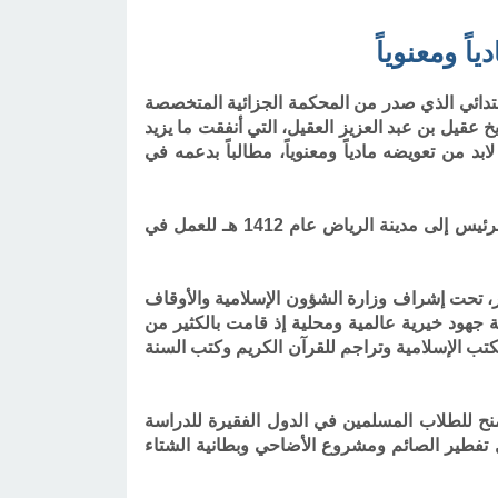
ً ومعنوياً
بتدائي الذي صدر من المحكمة الجزائية المتخصصة
يل بن عبد العزيز العقيل، التي أنفقت ما يزيد
د من تعويضه مادياً ومعنوياً، مطالباً بدعمه في
وقال “الجريس” في بيانه إن “العقيل” أسس المؤسسة عام 1408هـ، في مدينة كراتشي الباكستانية، ثم انتقل مقرها الرئيس إلى مدينة الرياض عام 1412 هـ للعمل في
ر، تحت إشراف وزارة الشؤون الإسلامية والأوقاف
ة جهود خيرية عالمية ومحلية إذ قامت بالكثير من
الكتب الإسلامية وتراجم للقرآن الكريم وكتب السنة
منح للطلاب المسلمين في الدول الفقيرة للدراسة
ثل تفطير الصائم ومشروع الأضاحي وبطانية الشتاء