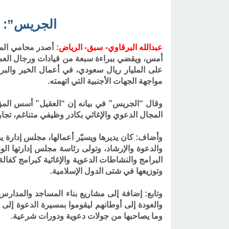
الجريس”: بر
عبدالله البرقاوي- سبق- الرياض
:
أصدر محامي المو
أمس، ويقضي ببراءة سبعة من قيادات ورجال العمل
على المليار ريال سعودي، في أعمال الخير والبر د
مواجهة الجهات الأجنبية التي اتهمته
.
المجال الدعوي والإغاثي بكادر وظيفي متناغم، تجاوز خمسة آلاف
وأضاف: كان يديرها ويسيّر أعمالها، مجلس إدارة 
والدعوة والإرشاد، وتولى رئاسة مجلس إدارتها الو
البرامج والنشاطات الدعوية والإغاثية كبرامج كفالة
وتوزيعها في شتى الدول الإسلامية
.
وتابع: إضافة إلى مشاريع بناء المساجد والمدارس
والعودة إلى أوطانهم ليقوموا بمسيرة الدعوة إلى 
وما يصاحبها من جولات دعوية ودورات شرعية
.