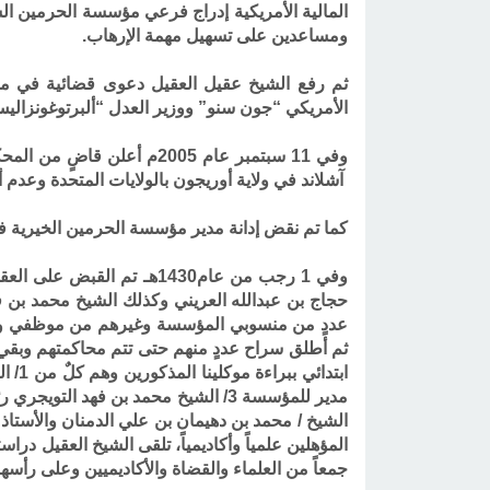
المالية الأمريكية إدراج فرعي مؤسسة الحرمين الس
ومساعدين على تسهيل مهمة الإرهاب
.
ثم رفع الشيخ عقيل العقيل دعوى قضائية في محك
الأمريكي “جون سنو” ووزير العدل “ألبرتوغونزاليس”
وفي 11 سبتمبر عام 2005م أ
آشلاند في ولاية أوريجون بالولايات المتحدة وعدم
كما تم نقض إدانة مدير مؤسسة الحرمين الخيرية ف
وفي 1 رجب من عام1430هـ 
حجاج بن عبدالله العريني وكذلك الشيخ محمد بن ف
عددٍ من منسوبي المؤسسة وغيرهم من موظفي ودا
ثم أطلق سراح عددٍ منهم حتى تتم محاكمتهم وبق
الشيخ / محمد بن دهيمان بن علي الدمنان والأستا
المؤهلين علمياً وأكاديمياً، تلقى الشيخ العقيل د
جمعاً من العلماء والقضاة والأكاديميين وعلى رأ