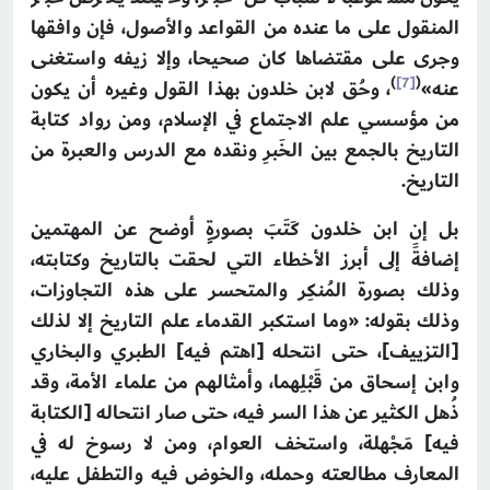
المنقول على ما عنده من القواعد والأصول، فإن وافقها
وجرى على مقتضاها كان صحيحا، وإلا زيفه واستغنى
)
[7]
(
عنه»
، وحُق لابن خلدون بهذا القول وغيره أن يكون
من مؤسسي علم الاجتماع في الإسلام، ومن رواد كتابة
التاريخ بالجمع بين الخَبرِ ونقده مع الدرس والعبرة من
التاريخ.
بل إن ابن خلدون كَتَبَ بصورةٍ أوضح عن المهتمين
إضافةً إلى أبرز الأخطاء التي لحقت بالتاريخ وكتابته،
وذلك بصورة المُنكِر والمتحسر على هذه التجاوزات،
وذلك بقوله: «وما استكبر القدماء علم التاريخ إلا لذلك
[التزييف]، حتى انتحله [اهتم فيه] الطبري والبخاري
وابن إسحاق من قَبْلِهما، وأمثالهم من علماء الأمة، وقد
ذُهل الكثير عن هذا السر فيه، حتى صار انتحاله [الكتابة
فيه] مَجْهلة، واستخف العوام، ومن لا رسوخ له في
المعارف مطالعته وحمله، والخوض فيه والتطفل عليه،