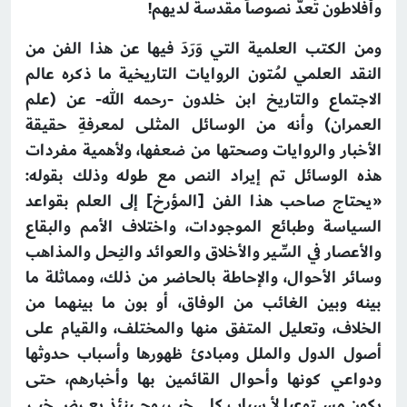
وأفلاطون تُعدُّ نصوصاً مقدسة لديهم!
ومن الكتب العلمية التي وَرَدَ فيها عن هذا الفن من
النقد العلمي لمُتون الروايات التاريخية ما ذكره عالم
الاجتماع والتاريخ ابن خلدون -رحمه الله- عن (علم
العمران) وأنه من الوسائل المثلى لمعرفةِ حقيقة
الأخبار والروايات وصحتها من ضعفها، ولأهمية مفردات
هذه الوسائل تم إيراد النص مع طوله وذلك بقوله:
«يحتاج صاحب هذا الفن [المؤرخ] إلى العلم بقواعد
السياسة وطبائع الموجودات، واختلاف الأمم والبقاع
والأعصار في السِّير والأخلاق والعوائد والنِحل والمذاهب
وسائر الأحوال، والإحاطة بالحاضر من ذلك، ومماثلة ما
بينه وبين الغائب من الوفاق، أو بون ما بينهما من
الخلاف، وتعليل المتفق منها والمختلف، والقيام على
أصول الدول والملل ومبادئ ظهورها وأسباب حدوثها
ودواعي كونها وأحوال القائمين بها وأخبارهم، حتى
يكون مستوعبا لأسباب كل خبر، وحينئذ يعرض خبر