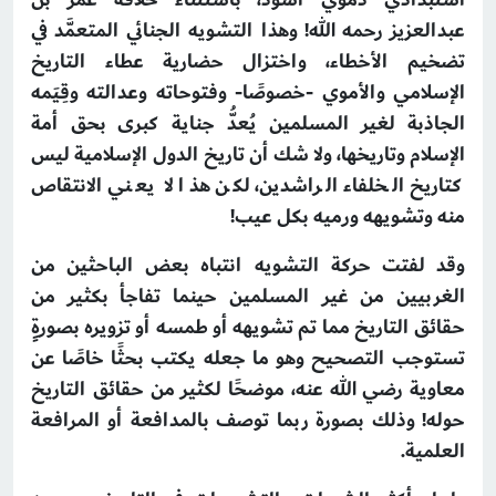
عبدالعزيز رحمه الله! وهذا التشويه الجنائي المتعمَّد في
تضخيم الأخطاء، واختزال حضارية عطاء التاريخ
الإسلامي والأموي -خصوصًا- وفتوحاته وعدالته وقِيَمه
الجاذبة لغير المسلمين يُعدُّ جناية كبرى بحق أمة
الإسلام وتاريخها، ولا شك أن تاريخ الدول الإسلامية ليس
كتاريخ الخلفاء الراشدين، لكن هذا لا يعني الانتقاص
منه وتشويهه ورميه بكل عيب!
وقد لفتت حركة التشويه انتباه بعض الباحثين من
الغربيين من غير المسلمين حينما تفاجأ بكثير من
حقائق التاريخ مما تم تشويهه أو طمسه أو تزويره بصورةٍ
تستوجب التصحيح وهو ما جعله يكتب بحثًا خاصًا عن
معاوية رضي الله عنه، موضحًا لكثير من حقائق التاريخ
حوله! وذلك بصورة ربما توصف بالمدافعة أو المرافعة
العلمية.