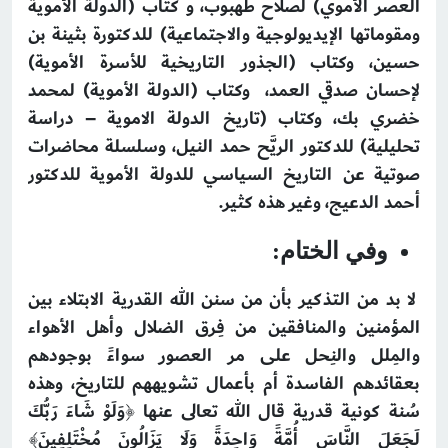
العصر الأموي) لصلاح طهبوب، و كتاب (الدولة الأموية
ومقوماتها الإيديولوجية والاجتماعية) للدكتورة بثينة بن
حسين، وكتاب (الجذور التاريخية للأسرة الأموية)
لإحسان صدقي العمد، وكتاب (الدولة الأموية) لمحمد
خضري بك، وكتاب (تاريخ الدولة الاموية – دراسة
تحليلية
) للدكتور الريَّح حمد النيل، وسلسلة محاضرات
صوتية عن التاريخ السياسي للدولة الأموية للدكتور
أحمد الدعيج، وغير هذه كثير.
وفي الختام:
لا بد من التذكير بأن من سنن الله القدرية الابتلاء بين
المؤمنين والمنافقين من فِرق الضلال وأهل الأهواء
والمِلل والنِحل على مر العصور سواءً بوجودهم
بعقائدهم الفاسدة أم بأعمال تشويههم للتاريخ، وهذه
سُنة كونية قدرية قال الله تعالى عنها ﴿وَلَوْ شَاءَ رَبُّكَ
لَجَعَلَ النَّاسَ أُمَّةً وَاحِدَةً وَلَا يَزَالُونَ مُخْتَلِفِينَ﴾