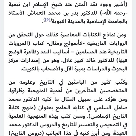
(أشهر وجوه نقد الَمتن عند شيخ الإسلام ابن تيمية
-رحمه الله-) للدكتور بدر بن محمد العماش الأستاذ
)
[9]
(
بالجامعة الإسلامية بالمدينة النبوية
.
ومن نماذج الكتابات المعاصرة كذلك حول التحقق من
الروايات التاريخية -كأنموذج ومثال- كتاب (المرويات
التاريخية عند المسلمين – أساليب النقد وظاهرة الوضع
فيها) للدكتور خالد كبير علال، وهو من إصدارات مركز
البحوث والدراسات بمبرة الآل والأصحاب بالكويت.
وكَتَبَ كثير من الباحثين في التاريخ وعلومه من
المتخصصين المتأخرين عن أهمية المنهجية وطُرقها،
ومن هؤلاء على سبيل المثال ما كتبه الدكتور محمد
صامل السلمي في كتابه الجامع بعنوان (منهج كتابة
التاريخ الإسلامي). وممن كتب بهذه المنهجية العلمية
في التمحيص والتفسير للتاريخ والدروس الدكتور محمد
العبدة، ومن أبرز كتبه في هذا الجانب (دروس التاريخ)