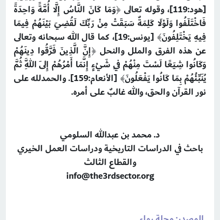
[هود:119]
، وقوله تعالى ﴿وَمَا كَانَ النَّاسُ إِلَّا أُمَّةً وَاحِدَةً
فَاخْتَلَفُوا وَلَوْلَا كَلِمَةٌ سَبَقَتْ مِنْ رَبِّكَ لَقُضِيَ بَيْنَهُمْ فِيمَا
فِيهِ يَخْتَلِفُونَ﴾
[يونس:19]
، كما قال الله سبحانه وتعالى
عن هذه الفرق والملل والنحل ﴿إِنَّ الَّذِينَ فَرَّقُوا دِينَهُمْ
وَكَانُوا شِيَعًا لَسْتَ مِنْهُمْ فِي شَيْءٍ إِنَّمَا أَمْرُهُمْ إِلَى اللَّهِ ثُمَّ
يُنَبِّئُهُمْ بِمَا كَانُوا يَفْعَلُونَ﴾
[الأنعام:159]
. والحمدلله على
نور القرآن والحق، والله غالبٌ على أمره.
د. محمد بن عبدالله السلومي
باحث في الدراسات التاريخية ودراسات العمل الخيري
والقطاع الثالث
info@the3rdsector.org
المصدر: مجلة رواء