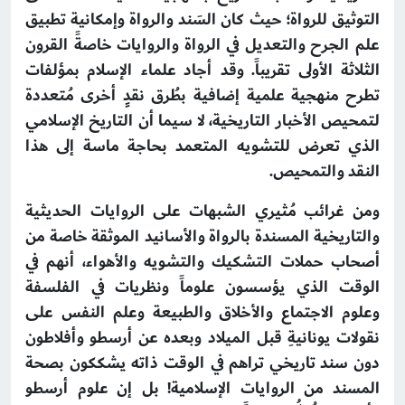
التوثيق للرواة؛ حيث كان السَند والرواة وإمكانية تطبيق
علم الجرح والتعديل في الرواة والروايات خاصةً القرون
الثلاثة الأولى تقريباً. وقد أجاد علماء الإسلام بمؤلفات
تطرح منهجية علمية إضافية بطُرق نقدٍ أخرى مُتعددة
لتمحيص الأخبار التاريخية، لا سيما أن التاريخ الإسلامي
الذي تعرض للتشويه المتعمد بحاجة ماسة إلى هذا
النقد والتمحيص.
ومن غرائب مُثيري الشبهات على الروايات الحديثية
والتاريخية المسندة بالرواة والأسانيد الموثقة خاصة من
أصحاب حملات التشكيك والتشويه والأهواء، أنهم في
الوقت الذي يؤسسون علوماً ونظريات في الفلسفة
وعلوم الاجتماع والأخلاق والطبيعة وعلم النفس على
نقولات يونانيةِ قبل الميلاد وبعده عن أرسطو وأفلاطون
دون سند تاريخي تراهم في الوقت ذاته يشككون بصحة
المسند من الروايات الإسلامية! بل إن علوم أرسطو