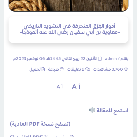
أدوار الفِرَق المنحرفة في التشويه التاريخي
-معاوية بن أبي سفيان رضي الله عنه أنموذجاً-
بقلم /
admin
الأثنين 22 ربيع الثاني 1445هـ 06 نوفمبر 2023م
3٬760 مشاهدات
لا تعليقات
طباعة
تحميل
أ A
أ A
استمع للمقالة
(تصفح نسخة PDF العادية)