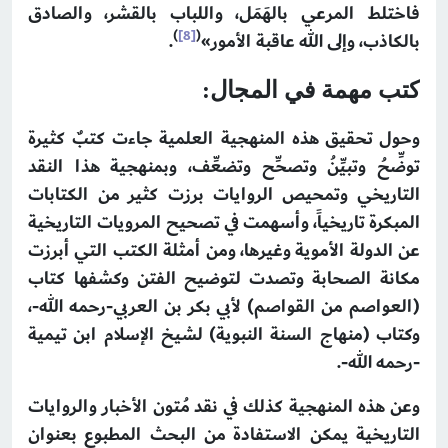
فاختلط المرعي بالهَمَل، واللباب بالقشر، والصادق
)
[8]
(
بالكاذب، وإلى الله عاقبة الأمور»
.
كتب مهمة في المجال:
وحول تحقيق هذه المنهجية العلمية جاءت كتبٌ كثيرة
توضِّحُ وتبيِّنُ وتصحِّح وتضعِّف، وبمنهجية هذا النقد
التاريخي وتمحيص الروايات برزت كثير من الكتابات
المبكرة تاريخياً، وأسهمت في تصحيح المرويات التاريخية
عن الدولة الأموية وغيرها، ومن أمثلة الكتب التي أبرزت
مكانة الصحابة وتصدت لتوضيح الفتن وكشفها كتاب
(العواصم من القواصم) لأبي بكر بن العربي-رحمه الله-،
وكتاب (منهاج السنة النبوية) لشيخ الإسلام ابن تيمية
-رحمه الله-.
وعن هذه المنهجية كذلك في نقد مُتون الأخبار والروايات
التاريخية يمكن الاستفادة من البحث المطبوع بعنوان