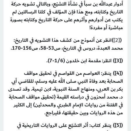
أدوار عبدالله بن سبأ في نشأة التشيْع، وبالتالي تشويه حركة
التاريخ وكتابته، ومع هذا فإن المؤلف في كلتا الرسالتين لم
يكتب عن أدوارهم وأثرهم على حركة التاريخ وكتابته بصورة
مباشرة أو مفردة!
(
[2]
)
انظر عن أنموذج من كشف هذا التشويه في التاريخ:
محمد العبدة، دروس في التاريخ، ص53-58، ص156-170.
([3])
انظر: مقدمة ابن خلدون (1/6-7).
([4])
ينظر: العواصم من القواصم في تحقيق مواقف
الصحابة بعد وفاة النبي صلى الله عليه وسلم، للقاضي أبي
بكر بن العربي، ومنهاج السنة النبوية، لابن تيمية. وقد تصدى
د. محمد أمحزون في دراسته القيمة (تحقيق مواقف الصحابة
في الفتنة من روايات الإمام الطبري والمحدثين) إلى الكثير
من هذه الروايات وبين حقيقتها، فليراجع.
([5])
ينظر كتاب: أثر التشيّع على الروايات التاريخية في