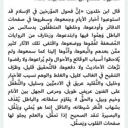
قال ابن خلدون: «إنَّ فحول المؤرخين في الإسلام قد
استوعبوا أخبار الأيام وجمعوها، وسطروها في صفحات
الدفاتر وأودعوها، وخلطها المتطفِّلون بدسائس من
الباطل وَهِمُوا فيها وابتدعوها، وزخارف من الروايات
الـمُضعفة لفَّقـوها ووضعوها، واقتفى تلك الآثار كثير
ممَّن بعدهم واتَّبعوها، وأدَّوها إلينا كما سمعوها، ولم
يُلاحظوا أسباب الوقائع والأحوال ولم يُراعوها، ولا رفضوا
ترَّهات الأحاديث ولا دفعوها، فالتَّحقيق قليل، وطَرْف
التنقيح في الغالب كليل، والغلط والوهم نسيب للأخبار
وخليل، والتَّقليد عريق في الآدميِّين وسليل، والتَّطفُّل
على الفنون عريض طويل، ومرعى الجهل بين الأنام
وخيم وبيل، والحقُّ لا يقاوَم سلطانه، والباطل يُقذَف
بشهاب النَّظر شيطانه، والناقل إنما هو يُملي ويَنْقُل،
والبصيرة تنقد الصحيح إذا تمقَّل، والعلم يجلو لها
صفحات القلوب ويَصقُل.