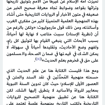
تميزت أمة الإسلام عن غيرها من الأمم بتوثيق تاريخها
وتراثها بقواعد وضوابط تجاه معرفة صحيح الخبر من
ضعيفه في متون الأخبار أو الروايات التاريخية حتى أشاد
بهذه المنهجية العلمية المتميزة كثير من مفكري الغرب
وأساتذته، ومن ذلك قول مارجوليوث: «ولكن بالرغم من
أن (نظرية الإسناد) سببت متاعب لا نهاية لها أحياناً،
بسبب الأبحاث التي ينبغي القيام بها لتوثيق كل راوٍ،
ولفهم وضع الأحاديث، وتقليدها أحياناً في سهولة، لا
يمكن الشك في قيمتها في ضمان الصحة، والمسلمون
)
[6]
(
على حق في فخرهم بعلم الحديث»
.
ومع هذا فليست الكتابة هنا عن علم الحديث الذي
حسمته منهجية المُحدِّثين في نقد السند والمتن في
العصور الأولى للإسلام؛ حيث كان تدوين السنة النبوية
بمعايير للرواة والأسانيد لا يتطرق إليها الشك. لكن
الكتابة هنا عن تطبيق منهجية التصحيح للروايات
التاريخية ولكتب التاريخ بمنهجية علمية تعتمد على