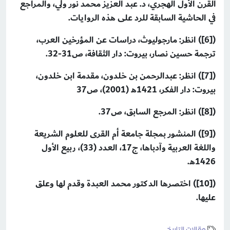
القرن الأول الهجري، د. عبد العزيز محمد نور ولي، والمراجع
في الحاشية السابقة للرد على هذه الروايات.
(
[6]
) انظر: مارجوليوث، دراسات عن المؤرخين العرب،
ترجمة حسين نصار، بيروت: دار الثقافة، ص31-32.
([7]) انظر: عبدالرحمن بن خلدون، مقدمة ابن خلدون،
بيروت: دار الفكر، 1421هـ (2001)، ص37
([8]) انظر: المرجع السابق، ص37.
(
[9]
) المنشور بمجلة جامعة أم القرى للعلوم الشريعة
واللغة العربية وآدباها، ج17، العدد (33)، ربيع الأول
1426هـ.
(
[10]
) اختصرها الدكتور محمد العبدة وقدم لها وعلق
عليها.