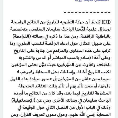
_ _ _ _ _ _ _ _ _ _ _ _ _
([1])
يُلحظ أن حركة التشويه للتاريخ من النتائج الواضحة
لرسائل علمية قدَّمها الباحث سليمان السلومي متخصصة
بالباطنية الرافضة، ومن هذا ما ذكره في رسالته (القرامطة)
على سبيل المثال حول ادعاء الرافضة للنسب العلوي، وما
ترتب على هذه الدعاوى والمزاعم من جناية على التاريخ
وعلى أمة الإسلام بالسب المباشر أو الدس والتشويه
باختلاف وتفاوت بين المؤرخين؛ حيث دوَّن بعض المؤلفين
لكتب التاريخ أخطاء وإساءات بحق الصحابة وغيرهم، لا
سيما ممن عاش من المؤرخين في عصور سيادة هذه الفرق
وقوتها، أو ممن تأثر بهم أو تأثر بتلك العقائد المنحرفة
المشوِّهة للتاريخ فيما بعد، وقد كان من النتائج ما أورده
الباحث سليمان في رسالته الأخرى وهي عن (الإسماعيلية)
وذلك في الباب الأول من الفصل الثاني حول الوقيعة في
الصحابة رضي الله عنهم، وحول دعوى تحريف القرآن، وعن