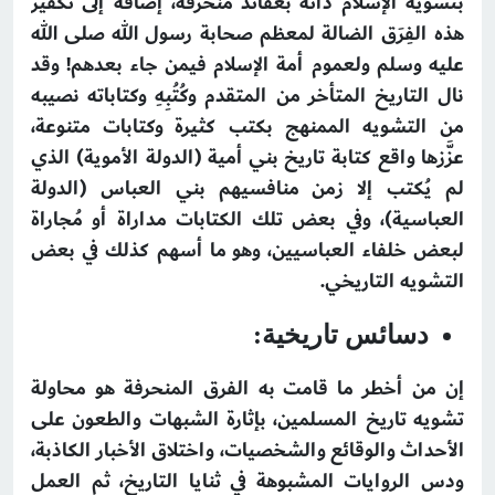
بتشويه الإسلام ذاته بعقائد منحرفة، إضافةً إلى تكفير
هذه الفِرَق الضالة لمعظم صحابة رسول الله صلى الله
عليه وسلم ولعموم أمة الإسلام فيمن جاء بعدهم! وقد
نال التاريخ المتأخر من المتقدم وكُتُبِهِ وكتاباته نصيبه
من التشويه الممنهج بكتب كثيرة وكتابات متنوعة،
عزَّزها واقع كتابة تاريخ بني أمية (الدولة الأموية) الذي
لم يُكتب إلا زمن منافسيهم بني العباس (الدولة
العباسية)، وفي بعض تلك الكتابات مداراة أو مُجاراة
لبعض خلفاء العباسيين، وهو ما أسهم كذلك في بعض
التشويه التاريخي.
دسائس تاريخية:
إن من أخطر ما قامت به الفرق المنحرفة هو محاولة
تشويه تاريخ المسلمين، بإثارة الشبهات والطعون على
الأحداث والوقائع والشخصيات، واختلاق الأخبار الكاذبة،
ودس الروايات المشبوهة في ثنايا التاريخ، ثم العمل