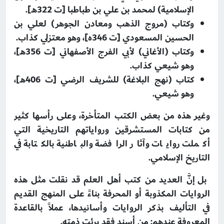
الإسلامية) لمحمد بن علي بن طباطبا [ت 322هـ].
وكتاب (مروج الذهب ومعادن الجوهر) لعلي بن
الحسين المسعودي [ت 346ه]، وهو معتزلي كذاب.
وكتاب (الأغاني) لأبي الفرج الأصفهاني [ت 356هـ]،
وهو شيعي كذاب.
كتاب (نهج البلاغة) للشريف الرضي [ت 406هـ]،
وهو شيعي.
وغير هذه من بعض الكتب المتأخرة، وعلى رأسها كثير
من كتابات المستشرقين ورواياتهم التاريخية التي
أكملت روايات وآثار الرافضة والباطنية بالكتابة في
التاريخ الإسلامي.
بل إنَّ العديد من كتب أهل العلم قد نقلت مثل هذه
الروايات المكذوبة أو المحرفة بناءً على المنهج القديم
في التأليف بذكر الروايات وأسانيدها، عملاً بالقاعدة
المعروفة عندهم: من أسند فقد برئت ذمته.