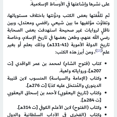
على نشرها وإشاعتها في الأوساط الإسلامية.
ثم تلقَّفتها بعض الكتب ودوَّنتها باختلاف مستوياتها،
وتفاوُت مؤلفيها ما بين شيعي رافضي ومعتدل، وبين
ناقلٍ لروايات غير صحيحة استهدفت بعض الصحابة
رضي الله عنهم، وطعن بعضها في تاريخ الإسلام، وخاصة
تاريخ الدولة الأموية (41-131هـ) وذلك بعلم أو بغير
)
[2]
(
علم
، ومن أبرز هذه الكتب:
كتاب (فتوح الشام) لمحمد بن عمر الواقدي [ت
207هـ]، ورواياته واهية.
وكتاب (الإمامة والسياسة) المنسوب لابن قتيبة
الدينوري والمُنتحَل عليه كذبًا [ت 276هـ].
وكتاب (تاريخ اليعقوبي) لأحمد بن إسحاق اليعقوبي
[ت 284هـ].
وكتاب (الفتوح) لابن الأعثم الكوفي [ت 314هـ].
وكتاب (الفخري في الآداب السلطانية والدول