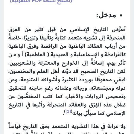
(تصفح نسخة PDF التلفونية)
مدخل:
تَعرَّض التاريخ الإسلامي من قِبل كثير من الفِرَق
المنحرفة إلى تشويه متعمد كتابةً وتأليفًا وتزويرًا، خاصةً
من أرباب العقائد الباطنية من الرافضة وفرق الباطنية
كالقرامطة والإسماعيلية والعبيدية (الفاطمية) أو من
تأثر بهم، إضافةً إلى الخوارج والمعتزلة والشعوبيين،
لكن التاريخ الصحيح قد دوَّنه أهل العلم والمختصون،
فبقي محفوظًا بوروده الكثيرة وأشواكه المتنوعة، وعن
دوله ومجتمعاته، ورجاله وعلمائه رغم حاجته للتحقيق
وتمحيص الروايات والأخبار، كما كتب المختصُّون عن
ضلال هذه الفِرَق والعقائد المنحرفة وأثرها في التاريخ
)
[1]
(
الإسلامي كما سيأتي بيانه
.
ولا غرابة في هذا التشويه المتعمد بحق التاريخ قياساً