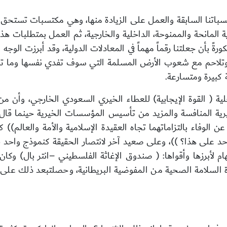
اتنا السابقة والعمل على الزيادة منها، وهي
مكتسبات تستحق شكر
المانحة والممنوحة، الداخلية والخارجية، ثم العمل بمتطلبات هذا ا
بأن جعلتنا رقماً مهماً في المعادلات الدولية، وقد أبرزت الوجه 
تلاحم مع شعوب الأرض المسلمة التي سوف تفدي نفسها وما تملك 
 كبيرة ومتسارعة.
خلية ( القوة الإيجابية) للعطاء الخيري السعودي الخارجي، وأن من
رية المنافسة والمزيد من تأسيس المؤسسات الخيرية حينما قال
الوفاء بالتزاماتهما تجاه العقيدة الإسلامية والأمة والعالم))
هام لأبرزها وأقواها: ( صندوق الإغاثة الفلسطيني –انتر بال) وك
السلامة الصحية من المفوضية البريطانية، وحصلتبعد ذلك على ال