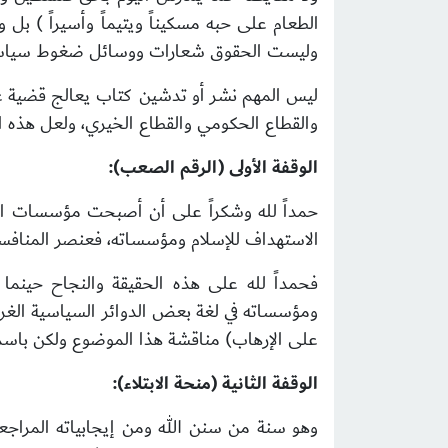
الطعام على حبه مسكيناً ويتيماً وأسيراً ) ب
وليست الحقوق شعارات ووسائل ضغوط سياسي
ليس المهم نشر أو تدشين كتاب يعالج قضية عا
والقطاع الحكومي
والقطاع الخيري، ولعل هذه ا
الوقفة الأولى (الرقم الصعب):
حمداً لله وشكراً على أن أصبحت مؤسسات القط
الاستهداف للإسلام
ومؤسساته، فعنصر المنافسة
فحمداً لله على هذه الحقيقة والنجاح حينما
ومؤسساته في لغة بعض الدوائر السياسية الغرب
على الإرهاب) مناقشة هذا الموضوع ولكن باسم 
الوقفة الثانية (منحة الابتلاء):
وهو سنة من سنن الله ومن إيجابياته المراجعات