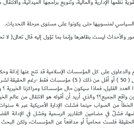
ظمها الإدارية والمالية، وتنويع برامجها الميدانية، والانتقال 
السياسي لمنسوبيها حتى يكونوا على مستوى مرحلة التحديات.
أمور والأحداث ليست بظاهرها وإنما بما تؤول إليه قال تعالى( لا
عم والدعاوى على كل المؤسسات الإسلامية
مركز إسلامي فقط، أو (500 ) مؤسسة، أو حتى ( 50 ) أو أقل من ذلك ( 
 العدد القليل، فماذا سيكون حال مؤسساتنا ومراكزنا الخيرية ؟ و
اقع الجميع؟؟ والذي أريد أن أقوله هو الانتقال من عالم الخيا
هناك أدلة تناقش فيها
ا، فشلٌ في مضامين التقارير الرسمية وفشل في الإدانة الق
حقيقة فلست محامياً أو مدافعاً عن المؤسسات، ولكن البحث 