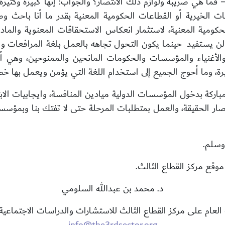
– فما هي ضريبة ولوازم ذلك الانتصار؟
والجواب: إنها كبيرة وكثي
الخيرية أو القطاعات الحكومية المعنية بقدر ما أنا باحث وصل
كومية المعنية، لاستثمار انعكاس الاستحقاقات المعنوية والم
يستفيد حينما يكون التحول تجاهه بالعمل بلغة المرافعات والم
ء والأغنياء والمؤسسات والحكومات المانحين والممنوحين، وهي
رة، وما أحوج الجميع إلى استخدام اللغة التي يؤمن ويعمل بها
لمباركة بدخول المؤسسات الدولية ميادين المنافسة، وايجابيات الاب
تصار الحقيقة، والعمل بمتطلبات المرحلة حتى لا تفتك بنا وبمؤسسا
وسلم.
وقع مركز القطاع الثالث.
د. محمد بن عبدالله السلومي
لعام على مركز القطاع الثالث للاستشارات والدراسات الاجتماعية
info@the3rdsector.org