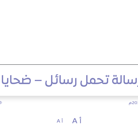
أ A
أ A