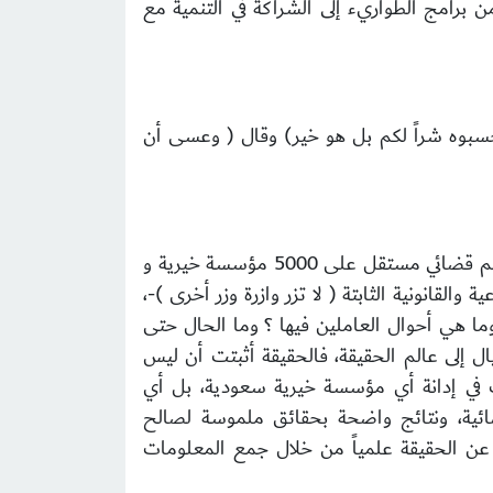
من برامج الطواريء إلى الشراكة في التنمية مع
 تحسبوه شراً لكم بل هو خير) وقال ( وعسى أن
قد نتج عنها إدانة وحكم قضائي مستقل على 5000 مؤسسة خيرية و
5) مؤسسات فقط -رغم الحقيقة لشرعية والقانونية الثابتة ( لا تزر وازرة وزر أخرى )-،
ما هي أحوال العاملين فيها ؟ وما الحال حتى
ل إلى عالم الحقيقة، فالحقيقة أثبتت أن ليس
 الصحة من عدمها، أو الخطأ من الصواب حينما فشلت الإدارة الأمريكية عبر 4 سنوات في إدانة أي مؤسسة خيرية سعودية، بل أي
ضائية، ونتائج واضحة بحقائق ملموسة لصالح
عن الحقيقة علمياً من خلال جمع المعلومات