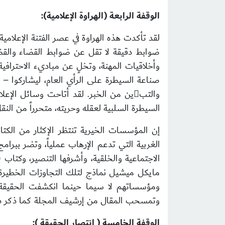
الوقفة الرابعة (الهراوة الإعلامية):
لقد تأكدت هذه الهراوة في عصر الفتنة الإعلام
ضوابط دقيقة
لا تقل عن ضوابط القضاء والق
وأخلاقيات المهنة، وتخلٍ عن مباديء الاحترافية
صناعة السيطرة على الرأي العام، ليشاركوا – ب
والتبين من الخبر. لقد أتاحت وسائل الإعلام المتنوعة والحريات، ووفرة المعلومات أن يشارك الإعلامي
السيطرة السلبية لعقله وحريته، متحرراً
من النقل
إن المؤسسات الخيرية تنتظر الإكثار من الكتا
الغربية التي تدعم الإرهاب عملياً، وتضر ببرا
الاجتماعية والخلقية، وأشرفها التنصير، وكتاب
ومؤسساتهم لا سيما حينما انكشفت الحقيقة،
وتمسحب المقال من إرشيف المجلة كما ذكر ذلك
الوقفة الخامسة ( انتصار الحقيقة ):