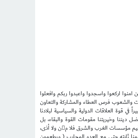
ين امنوا اركعوا واسجدوا واعبدوا ربكم وافعلوا
ات والشعوب فرص العطاء والمشاركة والتعاون
 في قوة العلاقات الدولية والسياسية لبلادنا
ضل ديننا وخيريتنا مقومات القوة والبقاء، بل
والمنافسة التي لا يمتلكها كل الغير،لإننا نقدم العطاء بلا حدود ولا قيود لإخواننا المسلمين، وبقيم ومباديء تفوق قيم مؤسسات الغرب والشرق فلا من ولا أذى،
يمنا ثابته حتى مع العدو المحارب ( ويطعمون