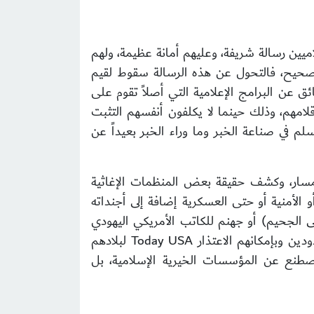
اميين رسالة شريفة، وعليهم أمانة عظيمة، ولهم
لصحيح، فالتحول عن هذه الرسالة سقوط لقيم
ئق عن البرامج الإعلامية التي أصلاً تقوم على
قلامهم، وذلك حينما لا يكلفون أنفسهم التثبت
سلم في صناعة الخبر وما وراء الخبر بعيداً عن
 المسار، وكشف حقيقة بعض المنظمات الإغاثية
 الأمنية أو حتى العسكرية إضافة إلى أجنداته
لى الجحيم) أو جهنم للكاتب الأمريكي اليهودي
مايكل ميشيل نماذج لتلك التجاوزات الخطيرة، والذين وقعوا في الخطأ من الاعلاميين في بلادنا والحمد لله معدودين وبإمكانهم الاعتذار Today USA لبلادهم
صطنع عن المؤسسات الخيرية الإسلامية، بل