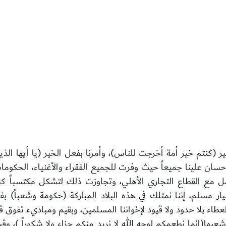
ير (كنتم خير أمة أخرجت للناس)، وأمرنا
بفعل الخير (يا أيها الذ
ان علينا جميعاً حيث وفرت للجميع الفقراء والأغنياء، الحكوم
 مع القطاع التجاري الأهلي، وتجاوزت ذلك لتشكل مكتسباً كبيراً
يار مسلم، إننا نمتلك في هذه البلاد المباركة (حكومة وشعباً) بف
ها(إنما نطعمكم لوجه الله لا نريد منكم جزاء ولا شكوراً )، وق