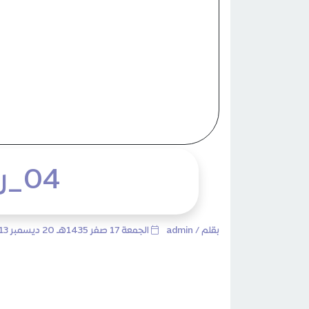
04_رسالة تحمل رسائل – ضحايا بريئة
بقلم /
admin
الجمعة 17 صفر 1435هـ 20 ديسمبر 2013م