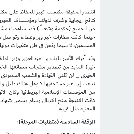
انتصار الحقيقة مكتسب كبير للحفاظ على مكتسب
نتائج إيجابية وشرف لدولتنا ومؤسساتنا الخيرية 
من الجميع (حكومة وشعباً ) فقد ساهمت مشكورةً 
حينما كانت سفارات خير وبر وعطاء، وتواصل و
المسلمين، لا سيما ونحن في ظل متغيرات دولية
وقد أدرك الأمير نايف بن عبدالعزيز وزير الدا
خير) المزيد من تصدير منتجات مصانعها الخي
الخيري _ لن تثني القيادة والشعب السعودي عن 
من المؤسسات الإسلامية البريطانية وكان الات
كانت النتيجة منح انتربال وسام يسمى شهادة 
المعنية مثل غيرها.
الوقفة السادسة (متطلبات المرحلة):