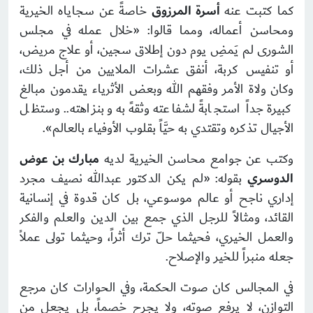
كما كتبت عنه
أسرة المرزوق
خاصةً عن سجاياه الخيرية
ومحاسن أعماله، ومما قالوا: «خلال عمله في مجلس
الشورى لم يَمضِ يوم دون إطلاق سجين، أو علاج مريض،
أو تنفيس كربة، أنفق عشرات الملايين من أجل ذلك،
وكان ولاة الأمر وفقهم الله وبعض الأثرياء يقدمون مبالغ
كبيرة جداً استجابةً لشفاعته وثقهً به وبنزاهته.. وستظل
الأجيال تذكره وتقتدي به حيَّاً بقلوب الأوفياء بالعالم».
وكتب عن جوامع محاسن الخيرية لديه
مبارك بن عوض
الدوسري
بقوله: «لم يكن الدكتور عبدالله نصيف مجرد
إداري ناجح أو عالم موسوعي، بل كان قدوة في إنسانية
القائد، ومثالاً للرجل الذي جمع بين الدين والعلم والفكر
والعمل الخيري، فحيثما حلّ ترك أثراً، وحيثما تولى عملاً
جعله منبراً للخير والإصلاح.
في المجالس كان صوت الحكمة، وفي الحوارات كان مرجع
التوازن، لا يرفع صوته، ولا يجرح خصماً، بل يجعل من