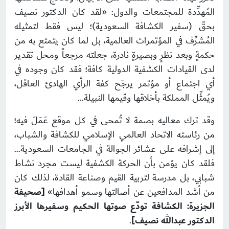
المُهدِّدة للمجتمعات والدول: «لقد كان الدكتور نصيف
بحقّ (سفير الكشافة السعودية)؛ ليس فقط لتمثيله
المُشرِّف في المؤتمرات العالمية، بل لما كان يتمتع به من
حكمةٍ وبعد نظرٍ وبصيرةٍ نادرة، جعلته مرجعاً ومحل تقدير
لدى القيادات الكشفية الدولية كافة؛ فقد كان وجوده في
أي اجتماع أو مؤتمر يرجّح كفة الرأي الهادئ العاقل،
ويُمثِّل المملكة بأخلاقها وقيمها النبيلة…
وقد ترك معاليه بصمة لا تُمحى في كل موقع عَمَلَ فيه؛
من رئاسته الاتحاد العالمي الإسلامي للكشافة والشباب،
إلى إشرافه على عشائر الجوالة في الجامعات السعودية…
فلقد كان يؤمن بأن الحركة الكشفية ليست مجرد نشاط
شبابي، بل مدرسة لتربية القيم وصناعة القادة، لذلك كان
من أشد المدافعين عن أصالتها وسمو أهدافها»
[صحيفة
الجزيرة: الكشافة تودّع صوتها الحكيم وسفيرها الأبرز
الدكتور عبدالله نصيف]
.