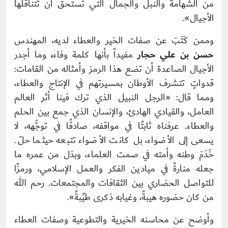
من الشهامة والنبل والجمال التي تستحق أن تتناقلها
الأجيال».
وممن كَتَبَ عن صفات الخير والعطاء لديه، المهندس
حسن بن علي حجار
مفيداً بأنها كلمة وفاء
،
وما أجدر
الأجيال الصاعدة أن تضع هذا الرمز وأمثاله من القامات:
قدواتٍ تتشرف الأوطان بمسيرتهم في الإنتاج والعطاء،
ومما قال: «الرجل النبيل الذي ترك فينا أثر العالم
العامل، والقيادي الهادئ، والإنسان الذي جمع بين الحلم
والعطاء. عرفناه ثابتًا في مواقفه، صادقًا في توجُّهه، لا
يسعى إلى الأضواء، بل كانت الأضواء تتبعه حيثما حلّ.
خَدَمَ وطنه وأمته في صمت العلماء، وبذل من عمره ما
جعله منارةً في ميادين الفكر والعمل الإسلامي، ورمزًا
للتواصل الحضاري بين الثقافات والمجتمعات. رحم الله
من كان حضوره هيبةً، وغيابه ذكرى طيِّبةً».
وأوضح عن محاسنه الخيرية والتطوعية وصفات العطاء