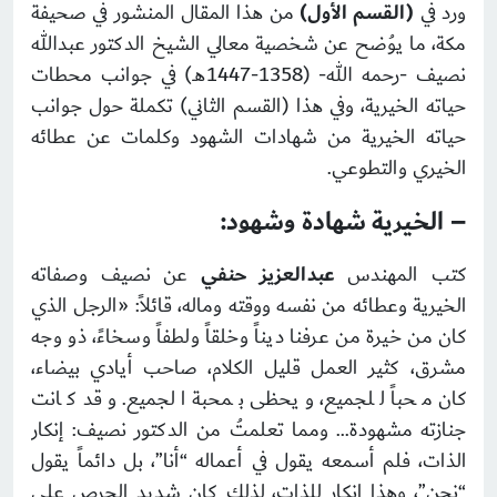
ورد في
(القسم الأول)
من هذا المقال المنشور في صحيفة
مكة، ما يوُضح عن شخصية معالي الشيخ الدكتور عبدالله
نصيف -رحمه الله- (1358-1447هـ) في جوانب محطات
حياته الخيرية، وفي هذا (القسم الثاني) تكملة حول جوانب
حياته الخيرية من شهادات الشهود وكلمات عن عطائه
الخيري والتطوعي.
– الخيرية شهادة وشهود:
كتب المهندس
عبدالعزيز حنفي
عن نصيف وصفاته
الخيرية وعطائه من نفسه ووقته وماله، قائلاً: «الرجل الذي
كان من خيرة من عرفنا ديناً وخلقاً ولطفاً وسخاءً، ذو وجه
مشرق، كثير العمل قليل الكلام، صاحب أيادي بيضاء،
كان محباً للجميع، ويحظى بمحبة الجميع. وقد كانت
جنازته مشهودة… ومما تعلمتُ من الدكتور نصيف: إنكار
الذات، فلم أسمعه يقول في أعماله “أنا”، بل دائماً يقول
“نحن”، وهذا إنكار للذات، لذلك كان شديد الحرص على