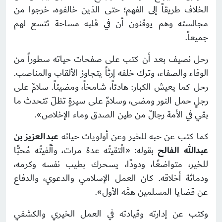
الخلاف طريقاً إلى الفهم؛ حتى الذين خالفوه، خرجوا من
مجالسته وهم يوقنون أن في قلبه مساحة تتسع لهم
جميعاً.
رحل نصيف بعد أن كتب على صفحات حياته سطوراً من
الوفاء والصفاء، وترك خلفه إرثاً يتجاوز الألقاب والمناصب.
رحل كما يعيش الكبار: هادئاً، شامخاً، ومضيئاً. سلامٌ على
رجلٍ حمل النور ومضى، وسلامٌ على سيرةٍ تظلّ تتحدث ما
بقي في الأمة رجالٌ من طين الصدق وماء الإخلاص».
كما كتب عن حبه للخير وعن أولويات حياته
عبدالعزيز بن
عبدالله الفالح
بقوله: «الْتقيتُه عدة مرات، وألْفيتُه مُحبًّا
للخير، متواضعًا، ودودًا، يسحرك بطيب نفسه وكرمه،
ودماثة أخلاقه. كان العمل الإسلامي والدعوي، والدفاع
عن قضايا المسلمين همَّه الأول».
وكتب عن إدارته وقيادته في العمل الخيري والكشفي