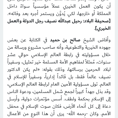
أن يكون العمل الخيري عملاً مؤسسياً سواءً داخل
المملكة أو خارجها، لكي يُدوَّن ويستمر أجره بعد وفاته».
[صحيفة البلاد: رحيل عبدالله نصيف رجل الدولة والعمل
الخيري]
.
وأفاض الشيخ
صالح بن حميد
في الكتابة عن بعض
جهوده الخيرية والتطوعية، وأنه صاحب مشروع ورسالة من
خلال مسؤوليته في رابطة العالم الإسلامي حوالي عشر
سنوات، مُمثلاً لمفاهيم الأمة المسلمة خير تمثيل، وسفيراً
لبلاد الحرمين برسالتها، وذلك بقوله: «لم يكن الدكتور
نصيف عالماً فقط، بل قائداً إدارياً، وسفيراً للإسلام في
العالم. تولى مسؤولية الأمين العام لرابطة العالم الإسلامي،
وقد بذل جهداً كبيراً لجمع شمل المسلمين، ودعوة الناس
إلى الإسلام بحكمة ولطف. أسس مؤتمرات دولية، وأرسل
دعاة إلى كل أنحاء الأرض، فكان صوت الإسلام في محفل
الأمم. وكان -رحمه الله- يرى أن هذا النوع من الأعمال