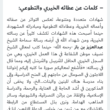
– كلمات عن عطائه الخيري والتطوعي:
شهادات متعددة ومتنوعة، تعكس التواتر عن صفاته
وأعماله الخيرية، وعطاءاته التطوعية ومبادراته المشهودة،
حينما أصبحت هذه الشهادات تكشف كثيراً عن رسالته
الخيرية، ومن شهداء الله في أرضه، رسالة سماحة الشيخ
عبدالعزيز بن باز
-رحمه الله- حينما كتب لمعالي الشيخ
نصيف موطن الشفاعة في هذا العمل الخيري، وهي من
السجل الخيري الحافل للمُرسِل والمُرسَل إليه، ومما قال
في رسالته: «فأشفع لمعاليكم صورة ما كتبه إليكم إخواننا
اللاجئون في الصومال عن حاجتهم إلى المنح الدراسية، وإلى
بناء مدرسة هناك للبنين والبنات…الخ، ولا يخفى أن
المذكورين في أشد الحاجة إلى العناية، والرحمة، والدراسة
الإسلامية، والإنقاذ من براثن النصرانية، والشيوعية، وسائر
المذاهب الهدامة. ونرى بذل المستطاع من الرابطة
بالاشتراك مع من ترون من خواص الدعاة التابعين لنا في