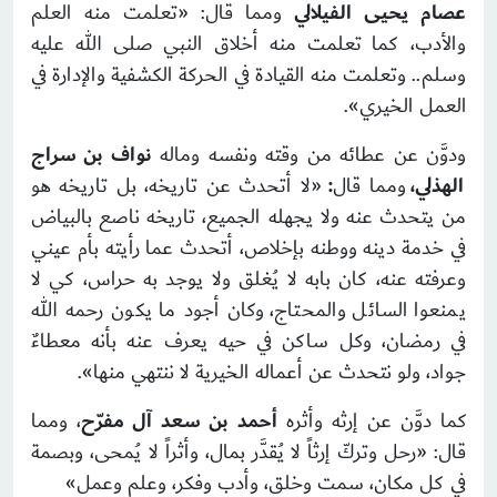
عصام يحيى الفيلالي
ومما قال: «تعلمت منه العلم
والأدب، كما تعلمت منه أخلاق النبي صلى الله عليه
وسلم.. وتعلمت منه القيادة في الحركة الكشفية والإدارة في
العمل الخيري».
ودوَّن عن عطائه من وقته ونفسه وماله
نواف بن سراج
الهذلي،
ومما قال
:
«لا أتحدث عن تاريخه، بل تاريخه هو
من يتحدث عنه ولا يجهله الجميع، تاريخه ناصع بالبياض
في خدمة دينه ووطنه بإخلاص، أتحدث عما رأيته بأم عيني
وعرفته عنه، كان بابه لا يُغلق ولا يوجد به حراس، كي لا
يمنعوا السائل والمحتاج، وكان أجود ما يكون رحمه الله
في رمضان، وكل ساكن في حيه يعرف عنه بأنه معطاءٌ
جواد، ولو نتحدث عن أعماله الخيرية لا ننتهي منها».
كما دوَّن عن إرثه وأثره
أحمد بن سعد آل مفرّح
، ومما
قال: «رحل وتركّ إرثاً لا يُقدَّر بمال، وأثراً لا يُمحى، وبصمة
في كل مكان، سمت وخلق، وأدب وفكر، وعلم وعمل»