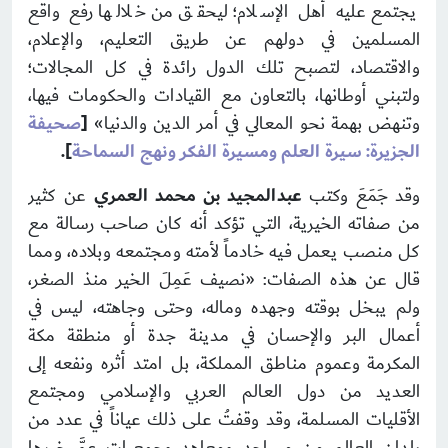
يجتمع عليه أهل الإسلام؛ ليحقق من خلالها رفع واقع
المسلمين في دولهم عن طريق التعليم، والإعلام،
والاقتصاد، لتصبح تلك الدول رائدة في كل المجالات؛
ولتبني أوطانها، بالتعاون مع القيادات والحكومات فيها،
وتنهض بهمة نحو المعالي في أمر الدين والدنيا»
[
صحيفة
الجزيرة: سيرة العلم ومسيرة الفكر ونهج السماحة
].
وقد جَمَعَ وكتب
عبدالمجيد بن محمد العمري
عن كثير
من صفاته الخيرية، التي تؤكد أنه كان صاحب رسالة مع
كل منصب يعمل فيه خادماً لأمته ومجتمعه وبلاده، ومما
قال عن هذه الصفات: «نصيف عَمِلَ الخير منذ الصغر،
ولم يبخل بوقته وجهده وماله، وحتى وجاهته، ليس في
أعمال البر والإحسان في مدينة جدة أو منطقة مكة
المكرمة وعموم مناطق المملكة، بل امتد أثره ونفعه إلى
العديد من دول العالم العربي والإسلامي ومجتمع
الأقليات المسلمة، وقد وقفتُ على ذلك عياناً في عدد من
بلدان العالم من مساجد ومعاهد وجمعيات عمَّ خيرها