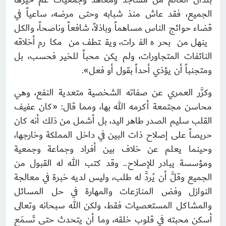
الجميع، فقد عاش منذ شبابه وحتى مرضه، ساعياً في
قضاء حوائج الناس مساهماً وباذلاً، شافعاً وناصحاً، والكل
ينهل من بحره الفرات، ويقتطف من مكارم أخلاقه
النائفات المتجاورات، ولم يكن محباً للخير فحسب، بل
ومتجنباً أن يؤذي أحداً بقول أو فعل».
وكرَّر العمري عن صفاته الشخصية متعدية النفع، وهي
محاسن مجتمعة أكرمه الله بها، ومما قال: «كان عفيف
القلب سليم الصدر طاهر اليد، بل أشمل من ذلك أنه كان
حريصاً على إصلاح ذات البين في داخل المملكة وخارجها،
وحينما يعلم عن خلاف بين أفراد وجماعة وجمعية
ومؤسسة يبادر للإصلاح.. وقد كتب الله له القبول من
الجميع وقلَّ أن يُردَّ له طلب، وليس لديه خبرة في معالجة
النوازل وفض المنازعات والمهارة في حل المسائل
والمشاكل المستعصيات فقط، ولكن الله سبحانه وتعالى
أسكن محبته في قلوب خلقه، وما أن يتحدث حتى تَسمَع