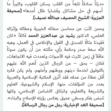
حديثاً صادقاً نابعاً من القلب يسكن القلوب، وكثيراً ما
أسهم في حل مشاكل وقضايا طال أمدها»
[صحيفة
الجزيرة: الشيخ الحصيف عبدالله نصيف]
.
وممن كَتَبَ عن محاسن صفاته الخيرية وعطائه وإثرائه
العلمي، الدكتور
رشيد بن عبدالعزيز الحمد
قائلاً: «كان
فقيدنا مثالًا للصدق في القول والإخلاص في العمل، وهبه
الله سعة صدر وحكمة رأي، مكّنته من أن يكون صوتاً
عاقلاً في زمن كثرت فيه الأصوات وتعددت فيه الاتجاهات،
فكان – بحق – من الرجال الذين أنعم الله عليهم
بالتوفيق لخدمة دينهم ووطنهم وأمتهم. ولم يكن فكره
أقل عطاءً من عمله، فقد أثرى المكتبة الإسلامية والعربية
بعدد من المؤلفات، منها: الإسلام والشيوعية، العلوم
والشريعة والتعليم، وانبثاق التضامن الإسلامي، وكلها
تنبض بفكر وسطي عميق يعكس رؤيته للإصلاح والبناء».
[صحيفة الغد الإخبارية: رجل من رجال الرسالة]
.