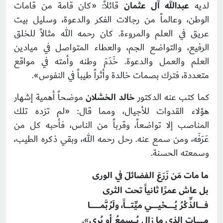
لديه
عبدالله آل عثمان
قائلاً: «كان قامة من قامات
الوطن، وعالماً من رجالات الفكر والدعوة، وسليل بيت
عريق في العلم والمروءة. كان رحمه الله مثالاً للخلق
الرفيع، والتواضع الجم، والعطاء المتواصل في ميادين
العلم والعمل والدعوة. خَدَمَ وطنه وأمته في مواقع
متعددة، فترك بصمات خالدة وأثراً طيباً في النفوس».
كما كتب عنه الدكتور
خالد الخشلان
موضحاً أهمية إشهار
هؤلاء القدوات للأجيال، ومما قال: «لم تزده تلك
المناصب إلا تواضعاً، وقرباً من الناس، فأحبه كل من
عَرَفَه، ومن سمع عنه. رحل رحمه ﷲ، وبقي ذكره الطيب،
وسمعته الحسنة.
ما مات مَن زَرَعَ الفضائلَ في الورى
بل عاش عمرًا ثانياً تحت الثرى
فــــــالذِّكْرُ يُـــــــحْيــــــي ميِّتـــــاً، ولَرُبَّمــــــــــا
مــــــــات الذي ما زال يُـــسمعُ أو يُرى
»
.