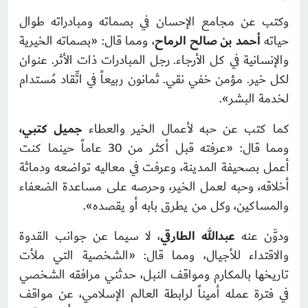
وكتب عن مجامع الإحسان في بصماته ومبادراته طوال
حياته
أحمد بن صالح الرماح
، ومما قال: «بصماته الخيرية
والإنسانية في كل الأرجاء. رجل المبادرات ذات الأثر. عنوان
لكل خير. مؤمن خفي نقي. ثمانون ربيعاً في اتِّقاد مُستدام
لخدمة البشر».
كما كتب عن حبه لأعمال الخير والعطاء
جميل كتبي،
ومما قال: «عرفته قبل أكثر من 30 عاماً حينما كنت
أعمل بصحيفة المدينة، وعرفت في معاليه تواضعه ودماثة
أخلاقه، وحبه لعمل الخير، وحرصه على مساعدة الضعفاء
والمساكين، وكل من يطرق بابه أو يقصده».
ودوَّن عنه
عبدالله الطارقي
، لا سيما عن جوانب القدوة
والاقتداء للأجيال، ومما قال: «الشخصية التي ملأت
تاريخها بالمكارم ومواقف النبل، حدثني مرافقه الشخصي
في فترة عمله أميناً لرابطة العالم الإسلامي، عن مواقف