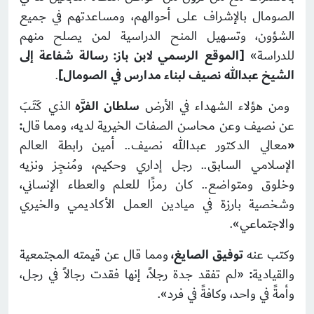
الصومال بالإشراف على أحوالهم، ومساعدتهم في جميع
الشؤون، وتسهيل المنح الدراسية لمن يصلح منهم
للدراسة»
[
الموقع الرسمي لابن باز: رسالة شفاعة إلى
الشيخ عبدالله نصيف لبناء مدارس في الصومال
]
.
ومن هؤلاء الشهداء في الأرض
سلطان الفرَّه
الذي كَتَبَ
عن نصيف وعن محاسن الصفات الخيرية لديه، ومما قال
:
«
معالي الدكتور عبدالله نصيف.. أمين رابطة العالم
الإسلامي السابق.. رجل إداري وحكيم، ومُنجِز ونزيه
وخلوق ومتواضع.. كان رمزًا للعلم والعطاء الإنساني،
وشخصية بارزة في ميادين العمل الأكاديمي والخيري
والاجتماعي».
وكتب عنه
توفيق الصايغ،
ومما قال عن قيمته المجتمعية
والقيادية
:
«لم تفقد جدة رجلاً، إنها فقدت رجالاً في رجل،
وأمةً في واحد، وكافةً في فرد».