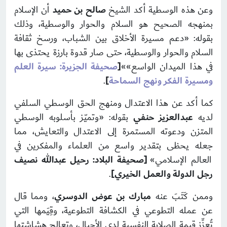
وعن هذه الوسطية أكد الشيخ
صالح بن حميد
أن الإسلام
بمنهجه الصحيح هو السلام والحوار والوسطية، وذلك
بقوله: «دعم مسيرة الأخلاق بين الشباب، ورسخ ثقافة
السلام والحوار والوسطية، حتى صار قدوة بارزة يحتذى بها
في هذا الميدان الواسع»»
[
صحيفة الجزيرة: سيرة العلم
ومسيرة الفكر ونهج السماحة
]
.
كما أكد عن هذا الاعتدال ومنهج الحق الوسطي السلفي
لديه
عبدالعزيز حنفي
بقوله: «وتميّز بأسلوبه الوسطي
المتزن ودعوته المستمرة إلى الاعتدال والتعايش، مما
جعله يحظى بتقدير واسع من العلماء والمفكرين في
العالم الإسلامي»
[صحيفة البلاد: رحيل عبدالله نصيف
رجل الدولة والعمل الخيري]
.
وممن كَتَبَ عنه
مبارك بن عوض الدوسري
، ومما قال
عن عمله التطوعي في الكشافة التطوعية، وقِيَمها التي
تُعزِّز قيمة الصلابة النفسية لدى الأجيال، وتعالج هشاشتها