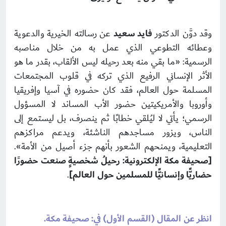
وقد دوَّن الدكتور
فايد سعيد
عن رسالته الخيرية والدعوية
وعطائه التطوعي الذي عمل به من خلال مناصبه
الرسمية: «ما بقي منه بعد رحيله ليس الألقاب، بقدر ما هو
الأثر الإنساني الرفيع الذي تركه في قلوب المجتمعات
المسلمة حول العالم، فقد كان حضوره في آسيا وإفريقيا
وأوروبا والأمريكيتين حضور الأب المساند لا المسؤول
الرسمي؛ يأتي لا ليُلقي خطابًا ثم ينصرف، بل ليستمع إلى
الناس، ويزور مساجدهم الناشئة، ويدعم مراكزهم
التعليمية، ويمنحهم الشعور بأنهم جزء أصيل من الأمة».
[صحيفة مكة الإلكترونية: رحيلُ شخصيةٍ صنعت حضورًا
حضاريًّا وإنسانيًّا للمسلمين حول العالم]
.
انظر عن المقال (القسم الأول) في: صحيفة مكة.