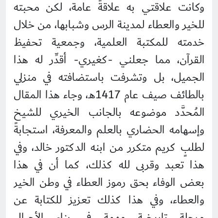
وكانت علاقتي به علاقةً عامة، لكن محبته
للخير والعطاء لمدينة الرس وشبابها، من خلال
خدمته للمكتبة العلمية، وجمعية تحفيظ
القرآن، مما جعلني -كغيري- أقدِّر له هذا
الجميل، بل وتشرفت باستضافته في منزلي
بالطائف صيف عام 1417هـ، وجاء هذا المقال
المُحدَّد موضوعه بالجانب الخيري للشيخ
وإسهامه الحضاري بالعلم والمعرفة، استجابةً
لطلبٍ كريم متكرر من ابنه الدكتور خالد، وفي
هذا تعبد وقربى لله كذلك، كما أن في هذا
بعض الوفاء بحق رموز العطاء في وطن الخير
والعطاء، وفي هذا كذلك تعزيز للكتابة عن
مرحلة تاريخية مهمة في بناء الأجيال