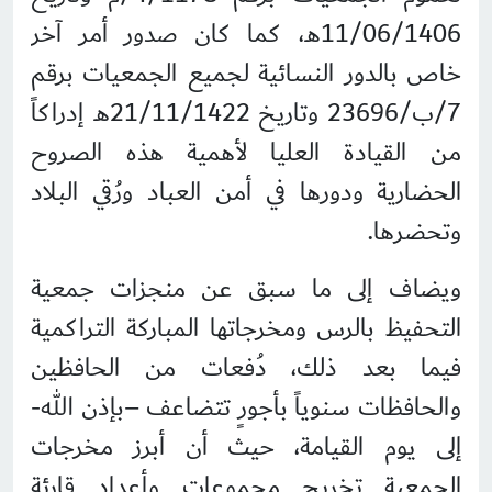
11/06/1406هـ، كما كان صدور أمر آخر
خاص بالدور النسائية لجميع الجمعيات برقم
7/ب/23696 وتاريخ 21/11/1422هـ إدراكاً
من القيادة العليا لأهمية هذه الصروح
الحضارية ودورها في أمن العباد ورُقي البلاد
وتحضرها.
ويضاف إلى ما سبق عن منجزات جمعية
التحفيظ بالرس ومخرجاتها المباركة التراكمية
فيما بعد ذلك، دُفعات من الحافظين
والحافظات سنوياً بأجورٍ تتضاعف –بإذن الله-
إلى يوم القيامة، حيث أن أبرز مخرجات
الجمعية تخريج مجموعات وأعداد قارئة