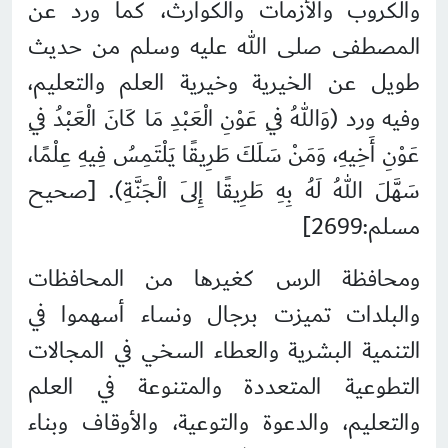
والكروب والأزمات والكوارث، كما ورد عن
المصطفى صلى الله عليه وسلم من حديث
طويل عن الخيرية وخيرية العلم والتعليم،
وفيه ورد (وَاللهُ فِي عَوْنِ الْعَبْدِ مَا كَانَ الْعَبْدُ فِي
عَوْنِ أَخِيهِ، وَمَنْ سَلَكَ طَرِيقًا يَلْتَمِسُ فِيهِ عِلْمًا،
سَهَّلَ اللهُ لَهُ بِهِ طَرِيقًا إِلَى الْجَنَّةِ). [صحيح
مسلم:2699]
ومحافظة الرس كغيرها من المحافظات
والبلدات تميزت برجال ونساء أسهموا في
التنمية البشرية والعطاء السخي في المجالات
التطوعية المتعددة والمتنوعة في العلم
والتعليم، والدعوة والتوعية، والأوقاف وبناء