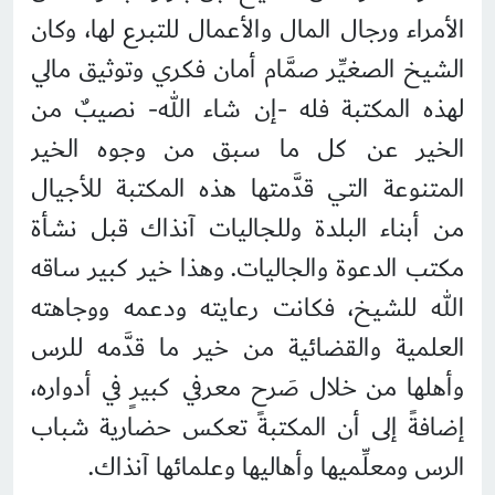
الأمراء ورجال المال والأعمال للتبرع لها، وكان
الشيخ الصغيِّر صمَّام أمان فكري وتوثيق مالي
لهذه المكتبة فله -إن شاء الله- نصيبٌ من
الخير عن كل ما سبق من وجوه الخير
المتنوعة التي قدَّمتها هذه المكتبة للأجيال
من أبناء البلدة وللجاليات آنذاك قبل نشأة
مكتب الدعوة والجاليات. وهذا خير كبير ساقه
الله للشيخ، فكانت رعايته ودعمه ووجاهته
العلمية والقضائية من خير ما قدَّمه للرس
وأهلها من خلال صَرحٍ معرفي كبيرٍ في أدواره،
إضافةً إلى أن المكتبة تعكس حضارية شباب
الرس ومعلِّميها وأهاليها وعلمائها آنذاك.