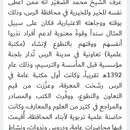
عُرف الشيخ محمد الصُّغيِّر أنه ممن أعطى
نفسه للخير وللخيرية في محافظة الرس، وذلك
بوقته ووجاهته الاعتبارية، فكان على سبيل
المثال سنداً وقوةً معنوية لدعم أفراد نذروا
أنفسهم ووقتهم بالتطوع لإنشاء (مكتبة
علمية) تعاونية في مدينة الرس تُدار بلجنة
مؤسسية قبل المأسسة والترسيم، وذلك عام
1392هـ تقريباً، وكانت أول مكتبة عامة في
الرس رسَّخت المعرفة، وعزَّزت من قيم
التعاون والتطوع، ووفَّرت الكتب والمصادر
والمراجع في كثير من العلوم والمعارف، وكانت
حاضنة علمية تربوية لأبناء المحافظة، أُقيمت
فيها محاضرات عامة، ودروس وندوات، ونشاط