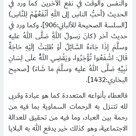
والنفس والوقت في نفع الآخرين كما ورد في
الحديث (أحبُّ الناسِ إلى اللهِ أنْفَعُهُمْ لِلنَّاسِ)
[السلسة الصحيحة للألباني:906]، وكما ورد في
حديث آخر (كانَ رَسولُ اللَّهِ صَلَّى اللهُ عليه
وسلَّمَ إذَا جَاءَهُ السَّائِلُ أوْ طُلِبَتْ إلَيْهِ حَاجَةٌ
قَالَ: اشْفَعُوا تُؤْجَرُوا، ويَقْضِي اللَّهُ علَى لِسَانِ
نَبِيِّهِ صَلَّى اللهُ عليه وسلَّمَ ما شَاءَ) [صحيح
البخاري:1432].
فالعطاء بأنواعه المتعددة كما هو عبادة وقربى
لله تتنزل به الرحمات السماوية بما فيه من
رحمة بين العباد، وما فيه من تحقيق للعدالة
الاجتماعية، وهو كذلك خير يدفع الله به البلايا