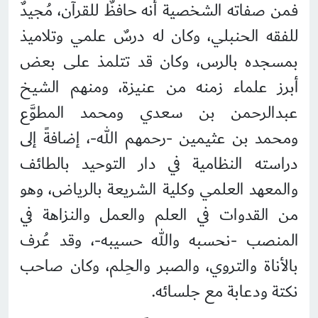
فمن صفاته الشخصية أنه حافظٌ للقرآن، مُجيدٌ
للفقه الحنبلي، وكان له درسٌ علمي وتلاميذ
بمسجده بالرس، وكان قد تتلمذ على بعض
أبرز علماء زمنه من عنيزة، ومنهم الشيخ
عبدالرحمن بن سعدي ومحمد المطوَّع
ومحمد بن عثيمين -رحمهم الله-، إضافةً إلى
دراسته النظامية في دار التوحيد بالطائف
والمعهد العلمي وكلية الشريعة بالرياض، وهو
من القدوات في العلم والعمل والنزاهة في
المنصب -نحسبه والله حسيبه-، وقد عُرف
بالأناة والتروي، والصبر والحِلم، وكان صاحب
نكتة ودعابة مع جلسائه.