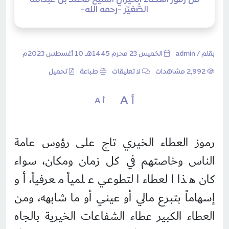
من رموز العطاء الخيري الشيخ محمد بن عبدالله
الصُّغيِّر -رحمه الله-
بقلم /
admin
الخميس 23 محرم 1445هـ 10 أغسطس 2023م
2٬992 مشاهدات
لا تعليقات
طباعة
تحميل
أ A
أ A
رموز العطاء الخيري تاج على رؤوس عامة
الناس وخاصتهم في كل زمان ومكان، سواء
كان هذا العطاء التطوعي علمياً معرفياً، أو
إسهاماً بتبرع مالي أو عيني أو ما شابهه، ومن
العطاء الكبير عطاء الشفاعات الخيرية بالجاه