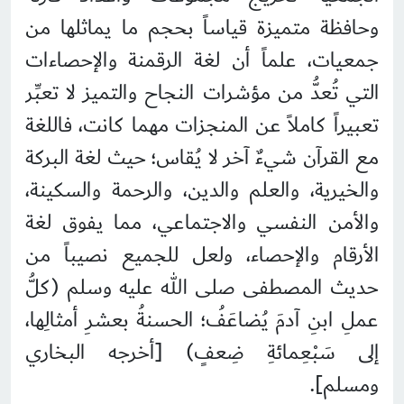
وحافظة متميزة قياساً بحجم ما يماثلها من
جمعيات، علماً أن لغة الرقمنة والإحصاءات
التي تُعدُّ من مؤشرات النجاح والتميز لا تعبِّر
تعبيراً كاملاً عن المنجزات مهما كانت، فاللغة
مع القرآن شيءٌ آخر لا يُقاس؛ حيث لغة البركة
والخيرية، والعلم والدين، والرحمة والسكينة،
والأمن النفسي والاجتماعي، مما يفوق لغة
الأرقام والإحصاء، ولعل للجميع نصيباً من
حديث المصطفى صلى الله عليه وسلم (كلُّ
عملِ ابنِ آدمَ يُضاعَفُ؛ الحسنةُ بعشرِ أمثالِها،
إلى سَبْعِمائةِ ضِعفٍ) [أخرجه البخاري
ومسلم].