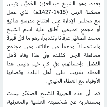
بعده، وهو الشيخ عبدالعزيز الحُميِّن رئيس
محكمة الرس (1415-1427هـ) الذي عمل
مع مجلس الإدارة على افتتاح مدرسةٍ قرآنيةٍ
أو مجمعٍ تعليميٍ أُطلق عليه اسم الشيخ
محمد الصغيِّر عرفانا وتقديراً، وهو ما لاقى قَبولاً
واستحساناً ودعماً من عائلته، ومن مجتمع
محافظة الرس كذلك، وفي هذا وفاء لأهل
الفضل وإحسانهم، وفي كلٍ خير، وليس هذا
العطاء بغريب على أهل البلدة وقضاتها
الأوفياء مع العطاء الخيري.
كما أن هذه الخيرية للشيخ الصغيِّر ليست
بمستغربة عن شخصيته العلمية والمعرفية،