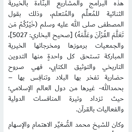
هذه البرامج والمشاريع البنَّاءة بالخيرية
الثنائية للمُعلِّم والمُتعلم، وذلك بقول
المصطفى صلى الله عليه وسلم (خَيْرُكُمْ مَن
تَعَلَّمَ القُرْآنَ وعَلَّمَهُ) [صحيح البخاري: 5027]،
والجمعيات برموزها ومخرجاتها الخيرية
المباركة تستحق كل واحدةٍ منها التدوين
التاريخي والتوثيق الكتابي، فهي صروح
حضارية تفخر بها البلاد وتنافِس بها –
بحمدالله- غيرها من دول العالم الإسلامي؛
حيث تزداد وتيرة المنافسات الدولية
والفعاليات بالقرآن.
وكان للشيخ محمد الصُّغيِّر الاهتمام والإسهام