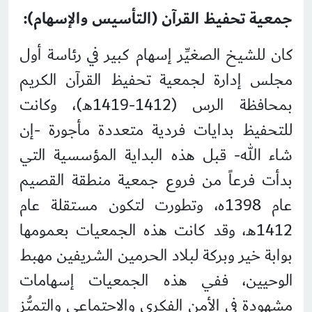
جمعية تحفيظ القرآن (التأسيس والإسهام):
كان للشيخ الصغيِّر إسهام كبير في رئاسة أول
مجلس إدارة لجمعية تحفيظ القرآن الكريم
بمحافظة الرس (1412-1419هـ)، وكانت
للتحفيظ بدايات فردية متعددة مأجورة -إن
شاء الله- قبل هذه البداية المؤسسية التي
بدأت فرعاً من فروع جمعية منطقة القصيم
عام 1398ه، وتطورت لتكون مستقلة عام
1412هـ، وقد كانت هذه الجمعيات بعمومها
بوابة خير وبركة لبلاد الحرمين الشريفين مهبط
الوحيين، ففي هذه الجمعيات إسهامات
مشهودة في الأمن الفكري والاجتماعي والتميُّز