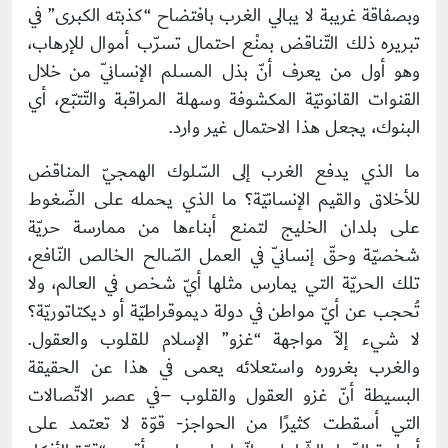
وبصفاقة غريبة لا يبالي الغرب بافتضاح “كذبته الكبرى” في
تبريره ذلك التّناقض بمنْع احتمال تسرّب أموال للإرهاب،
وهو أول من يعرف أنّ بذل المسلم الإنسانيّ من خلال
القنوات القانونيّة المكشوفة وسهلة المراقبة والتّتبّع، أي
البنوك، يجعل هذا الاحتمال غير وارد.
ما الذي يدفع الغرب إلى السّلوك الهمجيّ المناقض
للأخلاق والقيم الإنسانيّة؟ ما الذي يحمله على الضّغوط
على بلدان الخليج لتمنع أبناءها من ممارسة حريّة
شخصيّة وحقّ إنسانيّ في العمل الصّالح الخالص النّافع،
تلك الحريّة التي يمارس مثلها أيّ شخص في العالم، ولا
تُحجب عن أيّ مواطن في دولة ديموقراطيّة أو ديكتاتوريّة؟
لا شيء إلاّ مواجهة “غزو” الإسلام للقلوب والعقول.
والغرب بغروره واستعلائه يعمى في هذا عن الحقيقة
البسيطة أنّ غزو العقول والقلوب –في عصر الاتّصالات
التي أسقطت كثيرًا من الحواجز- قوّة لا تعتمد على