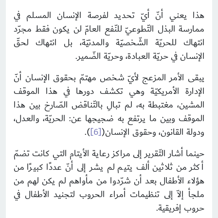
هذا يعني أنّ أيّ تحديد لفرصة الإنسان المسلم في
ممارسة البذل التّطوعيّ للنّفع العامّ لن يكون فقط مجرّد
انتهاك للحريّة الشّخصيّة والمدنيّة، بل انتهاك لحقّ
الإنسان في حريّة العبادة، وحريّة الضّمير.
يبقى الأمر المزعج لأيّ شخص مهتمّ بحقوق الإنسان أنّ
الإدارة الأمريكيّة وهي تكشف دورها في هذا الموقف
المشين، مغتبطة به، لم تبالِ بالتّناقض الصّارخ بين هذا
الموقف وبين ما يرتفع به ضجيجها عن: الحريّة، والعدل،
ودولة القانون، وحقوق الإنسان(
[6]
).
حينما أشار التّقرير إلى مراكز رعاية الأيتام التي كانت تضمّ
أكثر من ثلاثين ألف يتيم لم يشر إلى أنّ عددًا كبيرًا من
هؤلاء الأطفال بعد أن شرّدوا من مأواهم لم يكن لهم من
ملجأ إلاّ إلى تنظيمات أمراء الحروب لتجنيد الأطفال في
حروب إفريقية.