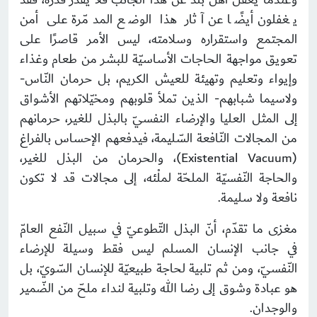
يغفلون أيضًا عن آثار هذا الوضع المدمّرة على أمن
المجتمع واستقراره وسلامته، ليس الأمر قاصرًا على
تعويق مواجهة الحاجات الأساسيّة للبشر من طعام وغذاء
وإيواء وتعليم وتهيئة للعيش الكريم، بل حرمان النّاس-
ولاسيما شبابهم- الذين تملأ قلوبهم ومخيّلاتهم الأشواق
إلى المثل العليا والإرضاء النفسيّ بالبذل للغير، حرمانهم
من المجالات النّافعة السّليمة، فيدفعهم الإحساس بالفراغ
(
Existential Vacuum
)، والحرمان من البذل للغير،
والحاجة النّفسيّة الملحّة لملْئه، إلى مجالات قد لا تكون
نافعة ولا سليمة.
مغزى ما تقدّم، أنّ البذل التّطوعيّ في سبيل النّفع العامّ
في جانب الإنسان المسلم ليس فقط وسيلة للإرضاء
النّفسيّ، ومن ثم تلبية لحاجة طبيعيّة للإنسان السّويّ، بل
هو عبادة وشوق إلى رضا الله وتلبية لنداء ملحّ من الضّمير
والوجدان.