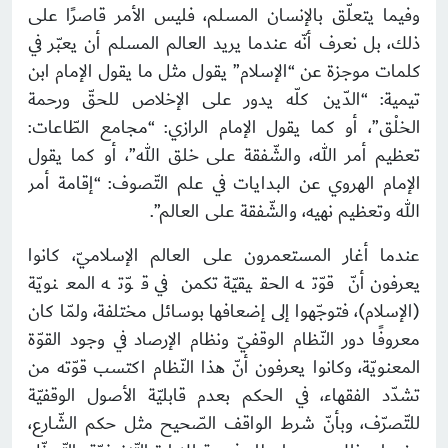
وفيما يتعلّق بالإنسان المسلم، فليس الأمر قاصرًا على
ذلك، بل نعرف أنّه عندما يريد العالم المسلم أن يعبّر في
كلمات موجزة عن “الإسلام” يقول مثل ما يقول الإمام ابن
تيمية: “الدّين كلّه يدور على الإخلاص للحقّ ورحمة
الخلْق”، أو كما يقول الإمام الرازي: “مجامع الطّاعات:
تعظيم أمر الله، والشّفقة على خلق الله”، أو كما يقول
الإمام الهروي عن البدايات في علم التّصوف: “إقامة أمر
الله وتعظيم نهيه، والشّفقة على العالم”.
عندما أغار المستعمرون على العالم الإسلاميّ، كانوا
يعرفون أنّ قوّته الحقيقيّة تكمن في قوّته المعنويّة
(الإسلام)، فتوجّهوا إلى إضعافها بوسائل مختلفة، ولمّا كان
معروفًا دور النّظام الوقفيّ ونظام الإرصاد في وجود القوّة
المعنويّة، وكانوا يعرفون أنّ هذا النّظام اكتسب قوّته من
تشدّد الفقهاء، في الحكم بعدم قابليّة الأصول الوقفيّة
للتّصرّف، وبأنّ شرط الواقف الصّحيح مثل حكم الشّارع،