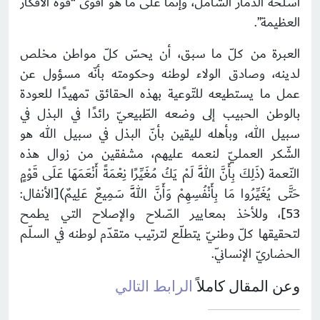
أسلحة الدّمار الشّامل، وإنّما على ما هو أقوى “قوّة الأفكار
العظيمة”.
العبرة من كلّ ما سبق، أن يحسّ كلّ مواطن مخلص
لدينه، وصادق الولاء لوطنه وحكومته بأنّه مسؤول عن
عمل ما يستطيعه للتّوعية بهذه الحقائق تمهيدًا للعودة
بالوطن الحبيب إلى وضعه الطّبيعيّ رائدًا في البذل في
سبيل الله، وبأهله لليقين بأنّ البذل في سبيل الله هو
الشّكر العمليّ لنعمه عليهم، مشفقين من زوال هذه
النّعمة
)
ذَلِكَ بِأَنَّ اللَّهَ لَمْ يَكُ مُغَيِّرًا نِعْمَةً أَنْعَمَهَا عَلَى قَوْمٍ
حَتَّى يُغَيِّرُوا مَا بِأَنْفُسِهِمْ وَأَنَّ اللَّهَ سَمِيعٌ عَلِيمٌ
(
[الأنفال:
53]، وللأخذ بمعايير الصّلاح والإصلاح التي يطمح
لتحقيقها كلّ وطنيّ يتطلّع لترتيب متقدّم لوطنه في السلّم
الحضاريّ الإنسانيّ.
وعن المقال كاملاً
الرابط التالي