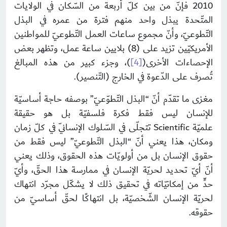
2010 فإنّ من بين كلّ أربعة من السّكان في الولايات
المتّحدة يبذل واحد منهم فترة من عمره في البذل
التّطوعيّ، وأنّ مجموع ساعات العمل التّطوعيّ للمواطنين
الأمريكيّين تزيد على (8) بلايين ساعة عمل، وتظهر بعض
الإحصاءات الأخرى(
[4]
)، وجزء كبير من هذه المبالغ
تُصرف على الدّعوة في الخارج (التّنصير).
مغزى ما تقدّم أنّ “البذل التّطوّعيّ” بوصفه حاجة أساسيّة
للإنسان ليس فقط فكرة فلسفيّة بل هو حقيقة
علميّة
Scientific
تتجلّى في السّلوك الإنسانيّ في كلّ زمان
ومكان، هذا يعني أنّ “البذل التّطوعيّ” ليس فقط من
حقوق الإنسان بل من أولويّات هذه الحقوق، وذلك يعني
أنّ أيّ تحديد لحريّة الإنسان في ممارسة هذا الحقّ، وأيّ
حدٍّ من إمكانيّاته في تحقيق ذلك لا يشكّل مجرّد انتهاك
لحريّة الإنسان الشّخصيّة، بل انتهاكًا لحقّ أساسيّ من
حقوقه.