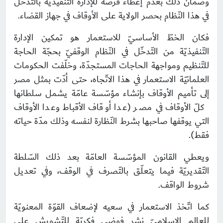
وضمان ذلك بعدم إعطاء فرصة للإدارة التّنفيذيّة بالتّدخّل
في هذا النّظام بحصر الولاية على الأوقاف في جهاز القضاء.
فكان الخطّ الأساسيّ للاستعمار هو تمكين الإدارة
التّنفيذيّة من التّدخّل في النّظام الوقفيّ بحجّة الحاجة
للتّنظيم ومواجهة الحاجات المستجدّة، وخلّفت الحكومات
العلمانيّة الاستعمار في هذا الاتّجاه، حتى أدّت بمثل مصر
إلى تأميم الأوقاف بإنشاء مؤسّسة عامّة يشمل سلطانها
كلّ الأوقاف في مصر (عدا أوقاف الأقباط وعدا الأوقاف
التي يوقفها صاحبها بشرط النّظارة لنفسه وذلك مدّة حياته
فقط).
ويعطي القانون المؤسّسة العامّة بعد ذلك السّلطة
التّقديريّة فيما يتعلّق بالتّصرف في الوقف، وفي تعديل
شروط الواقف.
كما اتّخذ الاستعمار في سعيه لإضعاف القوّة المعنويّة
للعالم الإسلاميّ نشر فوضى فكريّة للتّشويش على