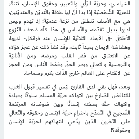
السّياسيّ، وحريّة الرّأي والتّعبير، وحقوق الإنسان، تتنكّر
للحريّة الشّخصيّة إذا بدا أنّ لها علاقة بالتّديّن والمتديّنين،
هي مع الأسف تنطلق من نزعة عدميّة؛ إذ تهدم وليس
لديها بديل تقدّمه، والأساس في هذا كلّه ضعف النّزوع
الأخلاقيّ -في الأبعاد الثلاثيّة للإنسان عند فرانكل- لديها،
وهشاشة الإيمان بمبدأ ثابت، وقد نشأ ذلك عن عجز هؤلاء
عن الانعتاق من فقر القلب ومرضه، ومن الأنانيّة
والنّرجسيّة والتّعالي وبطر الحقّ وغمْط النّاس ومن العجز
عن الانفتاح على العالم خارج الذّات بكرم وسماحة.
وبعد، فهل بقي لدى القارئ لبْس في تفسير قبول الغرب
للتّناقض الصّارخ بين انتهاكه حريّة المسلم سلوكًا وعبادة
وانتهاك حقّه بصفته إنسانًا وبين ضوضائه المرتفعة
الضّجيج في التّمدّح باحترام حريّة الإنسان وحقوقه والتّعالي
على الآخرين الذين يدّعي انتهاكهم لحريّة الإنسان
وحقوقه؟!