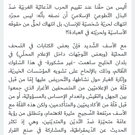
أليس من حقّنا عند تقييم الحرب الدّعائيّة الغربيّة ضدّ
البذل التّطوعيّ الإسلاميّ أن نصفه بأنّه: ليس مجرّد
انتهاك لحريّة شخصيّة للإنسان، بل انتهاك لحقٍّ من حقوقه
الأساسيّة ولحريّته في العبادة؟!
مع الأسف الشّديد فإنّ بعض الكتابات في الصّحف
المحليّة (وبعض التّوجّهات داخل الإعلام المحلّي) في
بلدان الخليج ساهمت -غير مشكورة- في هذا السّلوك
الظّالم، وذلك بالإلحاح على تشويه المؤسّسات الخيريّة،
وإثارة الغبار حول نشاطها، والتّحريض عليها إمّا من قبل
قلّة من الإعلاميّين من المتصحفين الأغرار الذي جمعوا
بين الجهل والطّيش وانعدام الإحساس بالمسؤوليّة، أو من
قبل قلّة من الأكاديميّين والمتأكدمين، ولكن هذه القلّة مع
الأسف مرتفعة الضّجيج مثيرة للاهتمام، وتنطلق من رؤية
عامّة متحيّزة ضدّ التّديّن والمتديّنين، وهي إذ تكثر
الحديث عن الدّيمقراطيّة، والمشاركة في صنع القرار