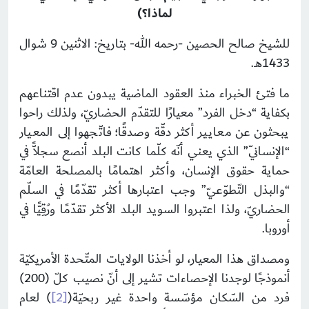
لماذا؟)
للشيخ صالح الحصين -رحمه الله- بتاريخ: الاثنين 9 شوال
1433هـ.
ما فتئ الخبراء منذ العقود الماضية يبدون عدم اقتناعهم
بكفاية “دخل الفرد” معيارًا للتقدّم الحضاريّ، ولذلك راحوا
يبحثون عن معايير أكثر دقّة وصدقًا؛ فاتّجهوا إلى المعيار
“الإنسانيّ” الذي يعني أنّه كلّما كانت البلد أنصع سجلاًّ في
حماية حقوق الإنسان، وأكثر اهتمامًا بالمصلحة العامّة
“والبذل التّطوّعيّ” وجب اعتبارها أكثر تقدّمًا في السلّم
الحضاريّ، ولذا اعتبروا السويد البلد الأكثر تقدّمًا ورُقِيًّا في
أوروبا.
ومصداق هذا المعيار، لو أخذنا الولايات المتّحدة الأمريكيّة
أنموذجًا لوجدنا الإحصاءات تشير إلى أنّ نصيب كلّ (200)
فرد من السّكان مؤسّسة واحدة غير ربحيّة(
[2]
) لعام