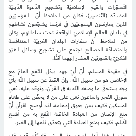
التّصوّرات والقيم الإسلاميّة وتشجيع الدّعوة الدّينيّة
المضادّة (التّنصير)، فكان من الملاحظ أنّ الفرنسيّين
الذين يعارضون اليسوعيّين في فرنسا يشجّعون نشاطهم
في بلدان العالم الإسلاميّ الواقعة تحت سلطانهم، وكان
من الملاحظ أنّ سفارات البلدان الغربيّة المتنافسة
والمتضادّة المصالح تجتمع على تشجيع وسائل الغزو
الفكريّ بالصّورتين المشار إليهما آنفًا.
في عقيدة المسلم، أنّ أيّ جهد يبذل للنّفع العامّ مع
الإخلاص هو من سبيل الله، وإنّ الصّدّ عن سبيل الله بأيّ
وجه يستحقّ ما وصفه الله به في القرآن، وتوعّد عليه، ففي
سورتي الفجر والماعون نعى على من لا يحضّ على طعام
المسكين فكيف بمن يعوق إطعامه، لقد أوضح القرآن أنّ
منع الإنسان من العبادة الخاصّة النّفع به من أشنع
الظّلم، فكيف بمنع العبادة التي يتعدّى نفعها إلى الغير.
وعندما يغفل أهل بلد عن هذا الجانب فلا يُقْدر قدره، فقد