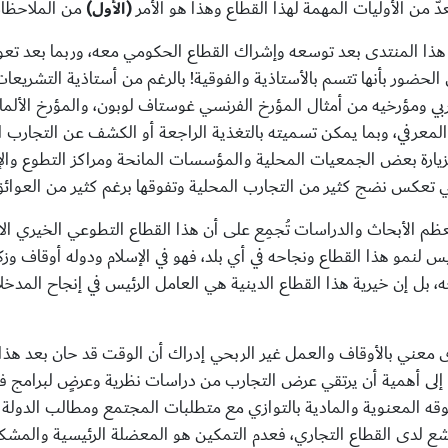
ُّ من الأوليات المهمة لهذا القطاع وهذا هو الأمر
(الأول)
من الملاحظا
 هذا المنتدى بعد توسعه وإشراك القطاع الحكومي معه، وربما بعد تع
الحضور بأنها تتسم بالأستاذية والفوقية! بالرغم من أستاذية التشريعات
بي ومؤرخيه من أمثال المؤرخ الفرنسي غوستاف لوبون، والمؤرخ الألما
معرفي، وبما يمكن تسميته بالتغذية الراجعة أو الكشف عن التجارب المقا
 لزيارة بعض الجمعيات المحلية والمؤسسات المانحة ومراكز التطوع والإ
لتي تعكس نضج كثير من التجارب المحلية وتفوقها برغم كثير من العوائ
م الأبحاث والدراسات تُجمِع على أن هذا القطاع التطوعي الخيري الاجت
يس لنمو هذا القطاع ونجاحه في أي بلد، فهو في الإسلام ودوله أوقاف وز
ه، بل إن خيرية هذا القطاع الدينية هي العامل الرئيس في إنجاح المدخ
ى معني بالأوقاف والعمل غير الربحي إدراك أن الوقت قد حان بعد هذا ال
ون إلى أهمية أن يرتقي عرض التجارب من دراسات نظرية وعرضٍ لبرامج فق
وقه المعنوية والمادية بالتوازي مع متطلبات المجتمع ومطالب الدولة ح
ع لدى القطاع التجاري، فعدم التمكين هو المعضلة الرئيسية والمشكل