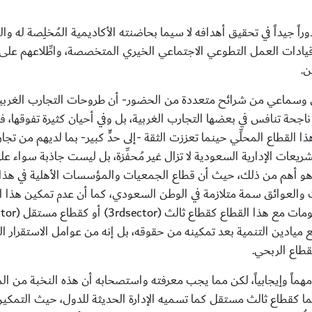
اً جيداً في تحقيق أهدافه لا سيما بحاضنته الأكاديمية المُخلِصة له و
قيادات العمل التطوعي الاجتماعي الخيري المتخصصة، واطِّلاعهم على
ن.
 وسماعي من شرائح متعددة من الحضور- أن طروحات التجارب الغربية 
جحة تنافس في بعضها التجارب الغربية، بل وفي أحيان كثيرة تفوقها، فا
لقطاع المحلِّي حينما تعززت الثقة -إلى حدٍّ كبير- بما لديهم من تجار
شريعات الإدارية السعودية لا تزال غير مُحفِّزة، بل ليست جاذبة سواء ع
 ما هو أهم من ذلك، حيث أن قطاع الجمعيات والمؤسسات الأهلية في هذ
 والعوائق سمة متلازمة في الوطن السعودي، كما أن عدم تمكين هذا ال
كومات مع هذا القطاع كقطاع ثالث (
3rdsector
) أو كقطاع مستقل (
tor
ع ميادين التنمية بعد تمكينه من حقوقه، بل إنه من عوامل الاستقرا
قطاع الربحي.
 مهماً وإيجابياً، لكن مما يجب معرفته واستصحابه أن هذه النخبة من ال
لهما كقطاع ثالث مستقل كما تسميه الإدارة الحديثة للدول، حيث التمك