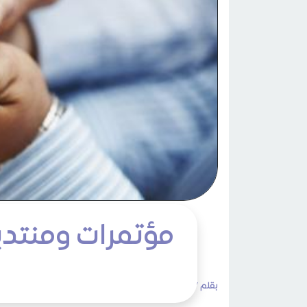
مؤتمرات ومنتدي
بقلم /
admin
الأثنين 19 صفر 1445هـ 04 سبتمبر 2023م