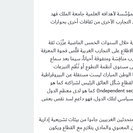
المؤسِّسة لأهدافه العلمية جامعة الملك فهد
 التجارب الأخرى من ثقافات أخرى بحوارات
خلال السنوات الخمس الماضية عزَّزَت ثقة
لاطلاع على التجارب الغربية قلَّص فجوة المعرفة
ب منافِسَة ومتفوقة أحياناً، سيما بعد سماع
لى مستوى أنظمة التطوع أو نُظُم التبرعات
ا الوطن المبارك ليست مستقلة عن البيروقراطية
قطاع شكَّل العائق الرئيس لشراكته كما هو
Independent sec
) كما هو لدى معظم الدول
ر السياسي لتلك الدول، فهو داعم لسد نقص بعض
متحدثين الغربيين جاءوا من بيئات تشريعية إدارية
ين المعنوي والمادي يتلازم مع القطاع ويكون