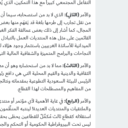
التفاعل المجتمعي كبيراً مع هذا التمكين، الذي يُعد
والأمر
(الثاني):
الذي لا بد من استصحابه، سيما أن
من نقل تجارب إلى طرحها بلغة قد يَفهَم منها بعض 
المجال، كما أشار إلى ذلك بعض عمالقة الفكر الغر
القائمين على مثل هذه المنتديات العمل بالتبادل ال
الميدانية للأساتذة الغربيين باستثمار وجود هؤلاء
النجاحات والبرامج المتميزة والشفافية المالية ا
والأمر
(الثالث):
مما لا بد من استحضاره وهو أن معظ
الثقافية والدينية والقيم المحلية التي هي دافع رئ
الرئيس للبيئة السعودية التطوعية بمقدماته ونتائج
من المفاهيم والمصطلحات لهذا القطاع.
والأمر
(الرابع):
في غاية الأهمية لأي مؤتمر أو منتد
والملتقيات والمنتديات العديدة! لينتبه المنظِّم
استقلاله كقطاع ثالث مُكمِّلٌ للقطاعين يحظى بحق
ليس تحت البيروقراطية الحكومية أو التحكم والجش