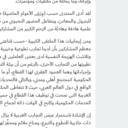
وإثرائه، وما يماثله من ملتقيات ومؤتمرات.
لقد أدى المنتدى حسب (وِرَشِ الأعوام الماضية) دور
للبترول والمعادن، وبتفاعل الحضور النخبوي من 
علمية هادفة وهادئة من الزخم الكبير من المشاركي
ومن إيجابيات هذا الملتقى الكبيرة -حسب قناعتي
معظم المشاركين بأن لدينا تجارب تطوعية وخيرية نا
وتلاشت الهزيمة النفسية لدى بعض العاملين في هذا ا
نظيرتها من التجارب الأخرى، بالرغم من أن بيئة الت
وإجراءاتها وهما العمود الفقري لهذا القطاع، أو
الحكومية كمجتمع أهلي ومدني، وبالتالي فالتحديات
الواقع في دول العالم العربي، حيث لا تتعاطى الح
الغربية التي نجحت في توظيف هذا القطاع في جمي
الخدمات الحكومية، وكابح في الوقت ذاته لجماح ال
إن الإشادة باستمرار عرض التجارب الغربية لا يزال
ذات جاذبية للتطوع والتبرع، ومناخ ملائم ومحفِّز 