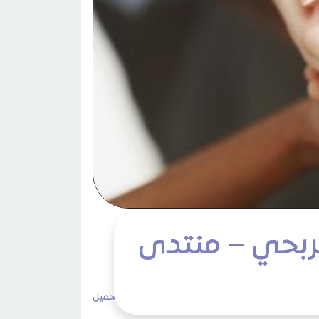
لربحي – منتدى
3٬498 مشاهدات
لا تعليقات
طباعة
تحميل