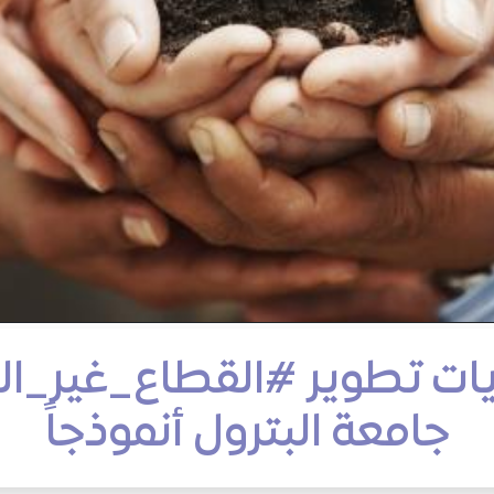
ات تطوير #القطاع_غير_ا
جامعة البترول أنموذجاً