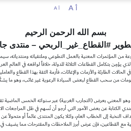
أ A
أ A
بسم الله الرحمن الرحيم
طوير #القطاع_غير_الربحي – منتدى جامعة
ة من المؤتمرات المعنية بالعمل التطوعي وملتقياته ومنتدياته، سيما أ
ي يؤمِن بتكامل القطاعات الثلاثة للدولة، خلافاً لواقعه في العالم ال
في الحالات الطارئة والأزمات والإغاثات، فأزمة الثقة بهذا القطاع والعامل
مات من سحب القطاع لبعض السيادة الرعوية غير غائب، وهو ما يشكِّل ت
وهو المعني بعرض (التجارب الغربية) عبر سنواته الخمس الماضية تقر
 4-7 ربيع الأول 1438هـ مما حفَّز عندي الكتابة عن بعض الأمور التي أرجو أن تُسهم في ظل 
 النخبة إلى الخطاب العام، ولئلا يكون المنتدى عائماً أو متحولاً عن
لعملية مع القطاعين، فإن عرض أبرز الملاحظات والمقترحات مما يضيف في 