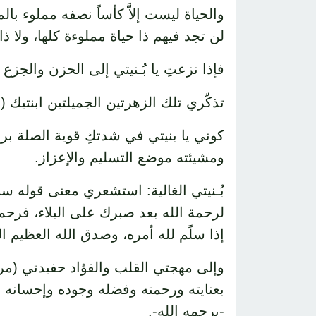
والحياة ليست إلاَّ كأساً نصفه مملوء با
لن تجد فيهم ذا حياة مملوءة كلها، ولا 
فإذا نزعتِ يا بُـنيتي إلى الحزن والجزع
تذكّري تلك الزهرتين الجميلتين ابنتيك 
كوني يا بنيتي في شدتكِ قوية الصلة برب
ومشيئته موضع التسليم والإعزاز.
بُـنيتي الغالية: استشعري معنى قوله سبح
لرحمة الله بعد صبرك على البلاء، فرحمة
إذا سلًم لله أمره، وصدق الله العظيم ال
وإلى مهجتي القلب والفؤاد حفيدتي (مريم
بعنايته ورحمته وفضله وجوده وإحسانه ول
-يرحمه الله-.