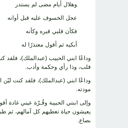
وهلال أيام مضى لم يستدر 
عجل الخسوف عليه قبل أوانه ف
فكأن قلبي قبره وكأنه 
أبكيه ثم أقول معتذرًا له 
وداعًا ابني الحبيب (عبدالملك)، فلقد كنت
قلب، وذا رأي وحكمة وأدب.
وداعًا ابني (عبدالملك)، فلقد كنت ليّن 
مودته.
وإلى ابنتي الحبيبة وقُـرّة عيني غادة أق
يعيشون حياة تعطيهم كل آمالهم، ثم طبيعة الح
بصاع.