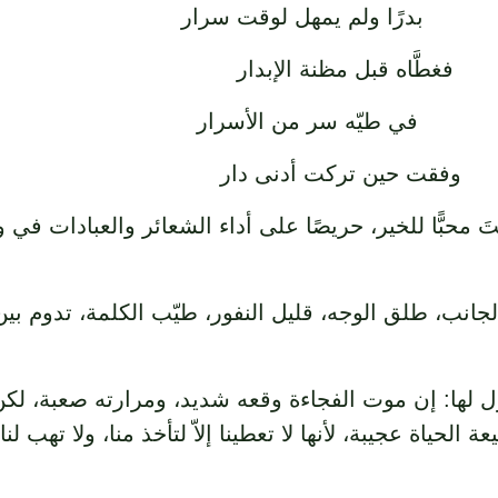
بدرًا ولم يمهل لوقت سرار
غطَّاه قبل مظنة الإبدار
في طيّه سر من الأسرار
وفقت حين تركت أدنى دار
َ محبًّا للخير، حريصًا على أداء الشعائر والعبادات في و
الجانب، طلق الوجه، قليل النفور، طيّب الكلمة، تدوم بين
ول لها: إن موت الفجاءة وقعه شديد، ومرارته صعبة، لكن ح
ياة عجيبة، لأنها لا تعطينا إلاّ لتأخذ منا، ولا تهب لنا شيئً