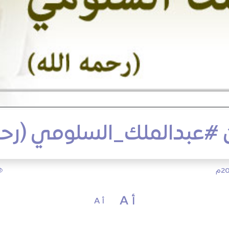
ن #عبدالملك_السلومي (رحمه
أ A
أ A