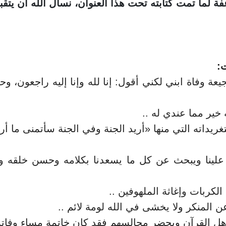
اعفة لما تمت كتابته تحت هذا العنوان، نسأل الله أن يتق
:
عة وفاة ابني لكني أقول: إنا لله وإنا إليه راجعون، وحس
 خير مما عندي له ..
تغريداته التي منها «أريد الجنة وفي الجنة سأتمنى ما أر
سرور علينا ويبحث عن كل ما يسعدنا بكلامه وحسن خلق
لكربات وإغاثة الملهوفين ..
 المنكر ولا يخشى في الله لومة لائم ..
وأهل القرآن ويحضر مجالسهم فقد كان خاتمة مساء وفا