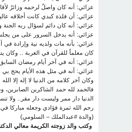
عزائي: أنه كان واصلٌ لرحمه وزائرٌ لأقار
عزائي: أن فلذة كبدي كانت أخلاقه عالية و
عزائي: أنه كان دائم لسؤال ربه الجنة 
عزائي: أنه يدخل السرور على من يجلس
عزائي: بأنه مات ولديه نية وإرادة في أ
كان معلماً للقرآن في الغربة .. وكان ي
عزائي: أنه في آخر أيام رمضان السابق 
عزائي: أنه في مثل هذه الأيام يحج بي 
وكان آخر كلامه من الدنيا لا إله إلا ال
فالحمد لله حمد الشاكرين الصابرين، وط
الدنيا دار ممر وليست دار مقر.. ولا تن
رحم الله ثمرة فؤادي وجعله مباركا في مو
(والدة #عبدالملك – السلومي
(
وكتب والد زوجته الكريمة معالي الدكتو