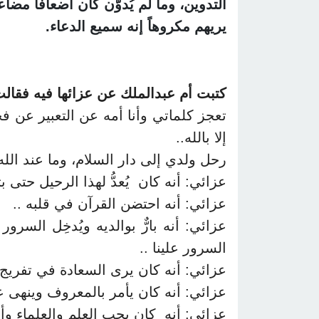
التدوين، وما لم يُدوَّن كان أضعافاً مض
يريهم مكروهاً إنه سميع الدعاء.
كتبت أم عبدالملك عن عزائها فيه فقالت
تعجز كلماتي وأنا أمه عن التعبير عن فجي
إلا بالله..
رحل ولدي إلى دار السلام، وما عند الله
عزائي: أنه كان يُعدُّ لهذا الرحيل حتى ب
عزائي: أنه احتضن القرآن في قلبه ..
عزائي: أنه بارٌّ بوالديه ويُدخِل ال
السرور علينا ..
عزائي: أنه كان يرى السعادة في تفريج ا
عزائي: أنه كان يأمر بالمعروف وينهى عن
عزائي: أنه كان يحب العلم والعلماء 