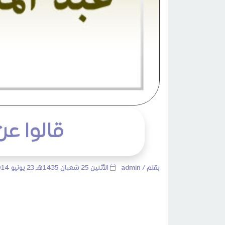
قالوا ع
بقلم /
admin
الأثنين 25 شعبان 1435هـ 23 يونيو 2014م