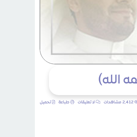
 الله)
2٬412 مشاهدات
لا تعليقات
طباعة
تحميل