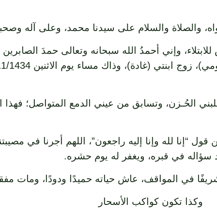
سواه، والصلاة والسلام على سيدنا محمد، وعلى آله وصحب
للابتلاء، وإني أحمدُ الله سبحانه وتعالى حمدَ الصابري
 غلبني الحُـزن، وتسابق من عيني الدمع المتواصل؛ فهذا ا
 “إنا لله وإنا إليه راجعون”، اللهم أجرنا في مصيبتنا،
د سؤاله في قبره، ويغفر له يوم حشره.
شريفًا في المواقف، عاش حياته حميدًا ودودًا، ومات مفقود
وكذا تكون كواكب الأسحار