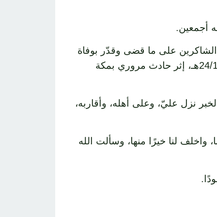
ه أجمعين.
ن الشاكرين على ما قضى وقدّر بوفاة
الابن الشاب (عبدالملك بن محمد السلومي)، زوج ابنتي (غادة)، وذاك مساء يوم الاثنين 24/11/1434هـ، إثر حادث مروري بمكة
لخبر نزل عليّ، وعلى أهله، وأقاربه،
 واخلف لنا خيرًا منها، وسألت الله
ًا.