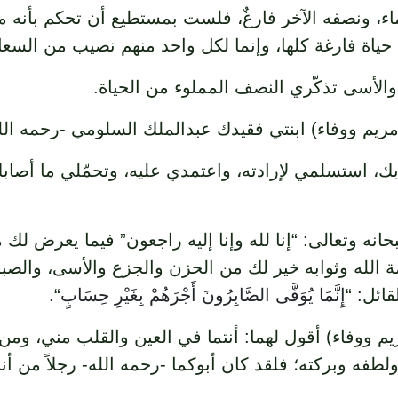
لماء، ونصفه الآخر فارغٌ، فلست بمستطيع أن تحكم بأنه م
ذا حياة فارغة كلها، وإنما لكل واحد منهم نصيب من الس
 والأسى تذكّري النصف المملوء من الحياة.
(مريم ووفاء) ابنتي فقيدك عبدالملك السلومي -رحمه الل
ك، استسلمي لإرادته، واعتمدي عليه، وتحمّلي ما أصابك، 
انه وتعالى: “إنا لله وإنا إليه راجعون” فيما يعرض لك م
 الله وثوابه خير لك من الحزن والجزع والأسى، والصبر 
قائل: “
إِنَّمَا يُوَفَّى الصَّابِرُونَ أَجْرَهُمْ بِغَيْرِ حِسَابٍ
“.
 ووفاء) أقول لهما: أنتما في العين والقلب مني، ومن ج
طفه وبركته؛ فلقد كان أبوكما -رحمه الله- رجلاً من أنب