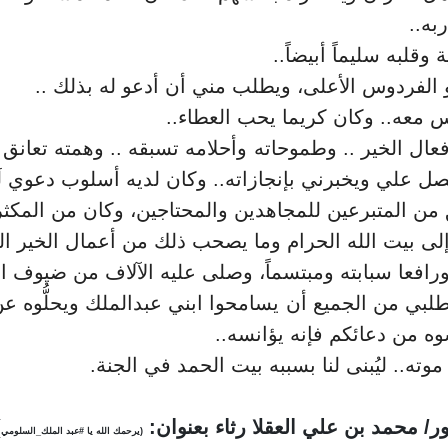
به..
قلبه سليماً أبيضاً..
و الفردوس الأعلى، ويطلب مني أن أدعو له بذلك ..
 معه.. وكان كريما يحب العطاء..
فعال الخير .. وطموحاته وأحلامه تسبقه .. وهمته تعانق
تصل علي ويخبرني بإنجازاته.. وكان لديه أسلوب دعوي ل
من المتبرعين للمجاهدين والمحتاجين، وكان من المكثر
إلى بيت الله الحرام وما يصحب ذلك من أعمال الخير ال
له ورافعا سبابته ومبتسماً، وصلى عليه الآلاف من ضيوف ا
لبي من الجميع أن يسامحوا ابني عبدالملك ويحلُّوه عن
سوه من دعائكم فإنه يؤانسه..
ته.. ليُبنى لنا بسببه بيت الحمد في الجنة.
ر/ محمد بن علي العقلا رثاء بعنوان:
)
(يرحمك الله يا #عبد الملك_السلومي