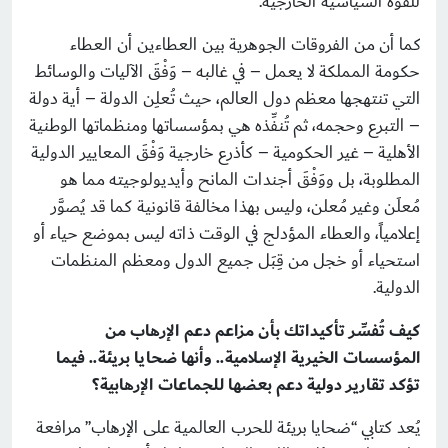
للقوة السياسية الخارجية.
كما أن من الفروقات الجوهرية بين العطاءين أن العطاء
حكومة المملكة لا يعمل – في غالبه – وَفْقَ الآليات والوسائط
التي تنتهجها معظم دول العالم، حيث تُعلِن الدولة – أية دولة
– التبرع وحجمه، ثم تُنفِّذه هي بمؤسساتها ومنظماتها الوطنية
الأهلية – غير الحكومية – كأذرع خارجية وَفْقَ المعايير الدولية
المطلوبة، بل ووَفْقَ أجندات المانح وأيديولوجيته مما هو
مُعلَن وغير مُعلن، وليس بهذا مخالفة قانونية كما قد يُصوَّر
إعلامياً، والعطاء المؤدلج في الوقت ذاته ليس بموضع حياء أو
استحياء أو خجل من قِبَل جميع الدول ومعظم المنظمات
الدولية.
كيف تُفسِّر تأكيداتك بأن مزاعم دعم الإرهاب من
المؤسسات الخيرية الإسلامية.. وأنها ضحايا بريئة.. فيما
تؤكد تقارير دولية دعم بعضها للجماعات الإرهابية؟
يُعد كتابي “ضحايا بريئة للحرب العالمية على الإرهاب” مرافعة