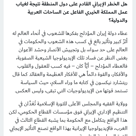
هل الخطر الإيراني القادم على دول المنطقة نتيجة لغياب
عمل المملكة الخيري الفاعل عن الساحات العربية
والدولية؟
عطاء دولة إيران المؤدلج بفكرها للشعوب في أنحاء العالم له
أثرٌ كبير وتأثير بالغ في كسب هذه الشعوب والحكومات في
العالم على حد سواء، بل وتجييش الأنصار وحشد الأعوان
بغض النظر عن فساد تلك الإيديولوجيا الشيعية الصفوية،
فالعطاء المؤدلج – أيَّاً كان – فيه كسب للعقول والقلوب
والأفكار، والقوة دائماً هي للأفكار العظيمة والعقائد كما قال
ريتشارد نيكسون في كتابه ما وراء السلام، حيث السياسة
تستمد قوتها من الإيديولوجيات التي تبقى، وليس العكس.
وولاية الفقيه والمجلس الأعلى للثورة الإسلامية تُعَدَّان في
التنظيم الإداري الإيراني فوق مؤسسات القطاع الحكومي، لكن
هذا الواقع يتكامل مع الحكومة بما يشبه القطاع الثالث في
الغرب، فالإيديولوجيا الإيرانية بهذا الواقع تصنع التأثير الإيجابي