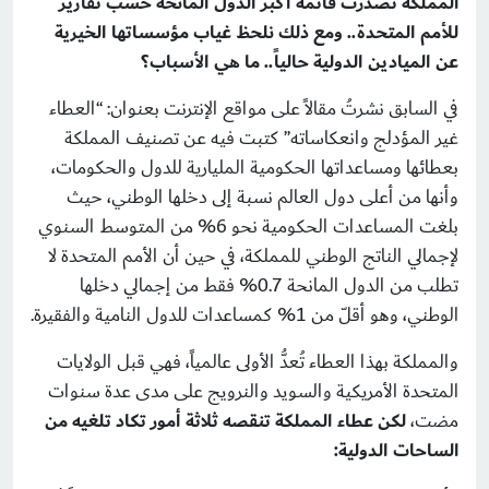
المملكة تصدَّرت قائمة أكبر الدول المانحة حسب تقارير
للأمم المتحدة.. ومع ذلك نلحظ غياب مؤسساتها الخيرية
عن الميادين الدولية حالياً.. ما هي الأسباب؟
في السابق نشرتُ مقالاً على مواقع الإنترنت بعنوان: “العطاء
غير المؤدلج وانعكاساته” كتبت فيه عن تصنيف المملكة
بعطائها ومساعداتها الحكومية المليارية للدول والحكومات،
وأنها من أعلى دول العالم نسبة إلى دخلها الوطني، حيث
بلغت المساعدات الحكومية نحو 6% من المتوسط السنوي
لإجمالي الناتج الوطني للمملكة، في حين أن الأمم المتحدة لا
تطلب من الدول المانحة 0.7% فقط من إجمالي دخلها
الوطني، وهو أقلّ من 1% كمساعدات للدول النامية والفقيرة.
والمملكة بهذا العطاء تُعدُّ الأولى عالمياً، فهي قبل الولايات
المتحدة الأمريكية والسويد والنرويج على مدى عدة سنوات
مضت،
لكن عطاء المملكة تنقصه ثلاثة أمور تكاد تلغيه من
الساحات الدولية: