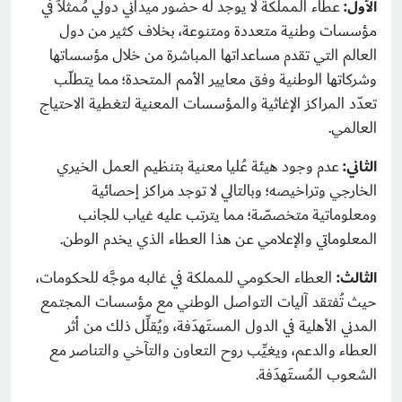
الأول:
عطاء المملكة لا يوجد له حضور ميداني دولي مُمثلاً في
مؤسسات وطنية متعددة ومتنوعة، بخلاف كثير من دول
العالم التي تقدم مساعداتها المباشرة من خلال مؤسساتها
وشركاتها الوطنية وفق معايير الأمم المتحدة؛ مما يتطلّب
تعدّد المراكز الإغاثية والمؤسسات المعنية لتغطية الاحتياج
العالمي.
الثاني:
عدم وجود هيئة عُليا معنية بتنظيم العمل الخيري
الخارجي وتراخيصه؛ وبالتالي لا توجد مراكز إحصائية
ومعلوماتية متخصصّة؛ مما يترتب عليه غياب للجانب
المعلوماتي والإعلامي عن هذا العطاء الذي يخدم الوطن.
الثالث:
العطاء الحكومي للمملكة في غالبه موجَّه للحكومات،
حيث تُفتقد آليات التواصل الوطني مع مؤسسات المجتمع
المدني الأهلية في الدول المستَهدَفة، ويُقلِّل ذلك من أثر
العطاء والدعم، ويغيِّب روح التعاون والتآخي والتناصر مع
الشعوب المُستَهدَفة.