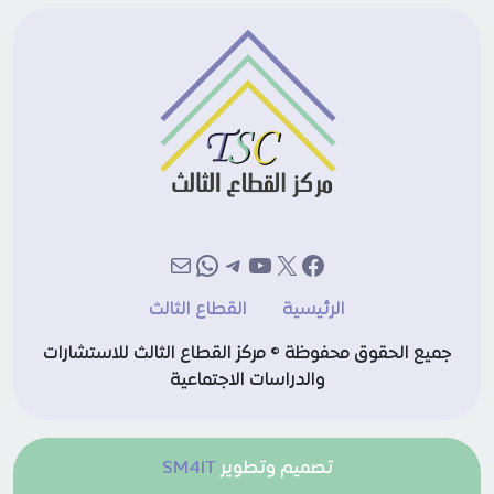
إكس
فيسبوك
يوتيوب
تيليجرام
بريد
واتساب
الرئيسية
القطاع الثالث
جميع الحقوق محفوظة © مركز القطاع الثالث للاستشارات
والدراسات الاجتماعية
تصميم وتطوير
SM4IT