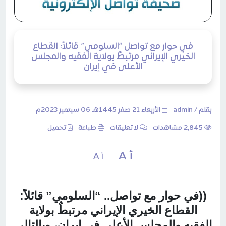
في حوار مع تواصل “السلومي” قائلاً: القطاع
الخيري الإيراني مرتبطٌ بولاية الفقيه والمجلس
الأعلى في إيران
بقلم /
admin
الأربعاء 21 صفر 1445هـ 06 سبتمبر 2023م
2٬845 مشاهدات
لا تعليقات
طباعة
تحميل
أ A
أ A
((
في حوار مع تواصل.. “السلومي” قائلاً:
القطاع الخيري الإيراني مرتبطٌ بولاية
الفقيه والمجلس الأعلى في إيران، وبالتالي