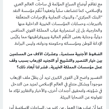
مع تفاقم أوضاع الصراع المؤلمة في ساحات العالم العربي
والإسلامي، كما تتضاعف سلباً وتعقيداً نُظُم مؤسسة النقد
“البنك المركزي”، والبنوك التجارية والإجراءات المتعلّقة
بالتبرعات، وحسابات المؤسسات الخيرية الداخلية منها
والخارجية، بل إن استمرارية غياب المملكة القوي المنافس
دولياً، وجناية بعض النُظُم المالية وبيروقراطيتها؛ مما يكرِّس
الإدانة للوطن ومؤسساته وحكومته ودولته، وليس البراءة.
الضغوط الأجنبية مستمرة.. وعشرات الآلاف من المسلمين
بين خيار التنصير والتشييع أو التجنيد للإرهاب بسبب وقف
عمل مؤسسات المملكة الخيرية.. فسّر لنا أبعاد ذلك؟
التفسير واضح لأن القوى الكبرى تريد أن يظلّ ملف الإرهاب
موجوداً وبشكل متنامٍ في العالم الإسلامي لمزيد من التدخل
في شؤونه، ولتحقيق أجندات أخرى، والأخبار والتقارير تؤكد ما
تقولونه عن الضحايا البريئة.
كما أنّ غياب هذا العمل عن كثير من الساحات الإسلامية أبرز