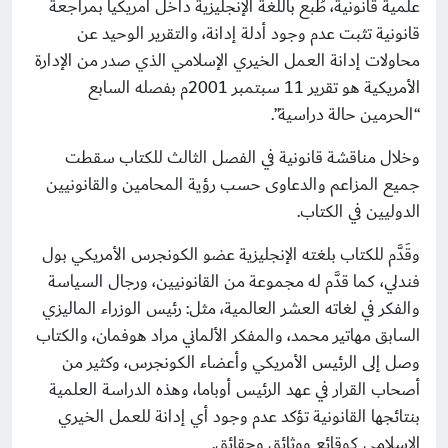
علمية قانونية، طُبع باللغة الإنجليزية داخل أمريكيا بمراجعة
قانونية تثبت عدم وجود أدلة إدانة، والتقرير الوحيد عن
محاولات إدانة العمل الخيري الإسلامي الذي صدر من الإدارة
الأمريكية هو تقرير 11 سبتمبر 2001م بفصله السابع
“الحرمين حالة دراسية”.
وخلال مناقشة قانونية في الفصل الثالث للكتاب سقطت
جميع المزاعم والدعاوى حسب رؤية المحامين والقانونيين
الدوليين في الكتاب.
وقَدَّم للكتاب بلغته الإنجليزية عضو الكونجرس الأمريكي بول
فندلي، كما قدَّم له مجموعة من القانونيين، ورجال السياسة
والفكر في لغاته العشر العالمية، مثل: رئيس الوزراء الماليزي
السابق مهاتير محمد، والمفكر الألماني مراد هوفمان، والكتاب
وصل إلى الرئيس الأمريكي وأعضاء الكونجرس، وكثير من
أصحاب القرار في عهد الرئيس أوباما، وهذه الدراسة العلمية
بنتائجها القانونية تؤكد عدم وجود أي إدانة للعمل الخيري
الإسلامي كوقائع ووثائق وحقائق.