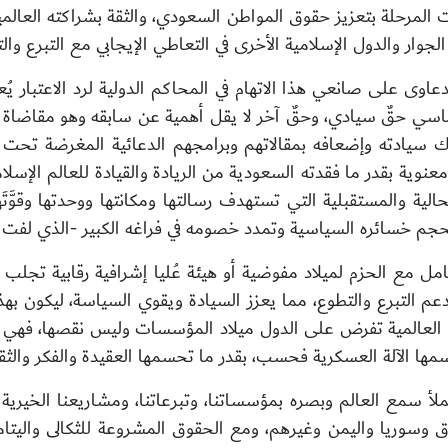
 المرحلة بتعزيز حقوق المواطن السعودي، والثقة بشراكته العالمية
لجوار والدول الإسلامية الأخرى في التعاطي الإيجابي مع التبرع وال
لدعاوى على صانعي هذا الاتهام في المحاكم الدولية لرد الاعتبار ي
لوماسي حقٌ سيادي، وحقٌ آخر لا يقل أهمية عن سابقه وهو مقاض
ك سيادته وإضعافه بمقالاتهم وبرامجهم الدعائية المغرضة تحت شم
نوية بقدر ما فقدته السعودية من الريادة والقيادة للعالم الإسلا
لحالية والمستقبلية التي تستهدف رسالتها ومكانتها ووحدتها وقوَّ
م خسائره السياسية وتمدد خصومه في فراغه الكبير -الذي لفت نظر
مل مع الحزم لميلاد مفوضية أو هيئة عُليا إشرافية رقابية تجلب ا
 وتدعم التبرع والتطوع، مما يعزز السيادة ويقوي السياسة، ليكون
روب العالمية تفرض على الدول ميلاد المؤسسات وليس نقصها، فهي إ
ا الآلة العسكرية فحسب، بقدر ما تحسمها العقيدة والفكر والثقافة
ملأ سمع العالم وبصره بمؤسساتنا، وتبرعاتنا، ومشاريعنا الخيرية 
اق وسوريا واليمن وغيرهم، ومع الحقوق المشروعة للثكالى واليتام