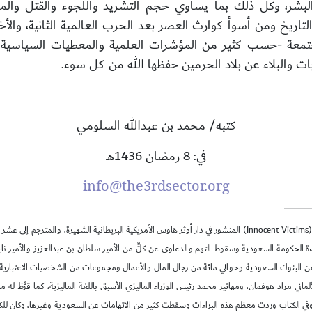
لبشر، وكل ذلك بما يساوي حجم التشريد واللجوء والقتل والمأس
تاريخ ومن أسوأ كوارث العصر بعد الحرب العالمية الثانية، وا
عة -حسب كثير من المؤشرات العلمية والمعطيات السياسية والل
بات والبلاء عن بلاد الحرمين حفظها الله من كل سوء.
كتبه/ محمد بن عبدالله السلومي
في: 8 رمضان 1436هـ
info@the3rdsector.org
(
Innocent Victims
) المنشور في دار أوثر هاوس الأمريكية البريطانية الشهيرة، والمترجم إلى ع
 براءة الحكومة السعودية وسقوط التهم والدعاوى عن كلٍّ من الأمير سلطان بن عبدالعزيز والأمير ن
البنوك السعودية وحوالي مائة من رجال المال والأعمال ومجموعات من الشخصيات الاعتبارية، وقناعة
ألماني مراد هوفمان، ومهاتير محمد رئيس الوزراء الماليزي الأسبق باللغة الماليزية، كما قرَّظ له م
 وفي الكتاب وردت معظم هذه البراءات وسقطت كثير من الاتهامات عن السعودية وغيرها، وكان للك