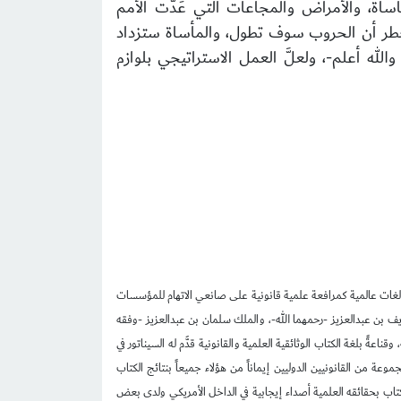
اة، والأمراض والمجاعات التي عَدَّت الأمم
لأخطر أن الحروب سوف تطول، والمأساة ستزداد
ه أعلم-، ولعلَّ العمل الاستراتيجي بلوازم
شر لغات عالمية كمرافعة علمية قانونية على صانعي الاتهام للمؤسسات
ايف بن عبدالعزيز -رحمهما الله-، والملك سلمان بن عبدالعزيز -وفقه
ً بلغة الكتاب الوثائقية العلمية والقانونية قدَّم له السيناتور في
جموعة من القانونيين الدوليين إيماناً من هؤلاء جميعاً بنتائج الكتاب
تاب بحقائقه العلمية أصداء إيجابية في الداخل الأمريكي ولدى بعض