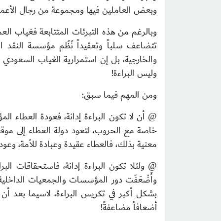
وبعض العاملين فيها ومجموعة من رجال الأعمال 
وبالرغم من هذه التبرئات المتتابعة
فغياب العمل
تتضاعف سلباً وتعقيداً نُظُم مؤسسة النقد ال
والخارجية، بل إن استمرارية الغياب السعودي ال
وليس البراءة
!
ومن المهم فيما سبق:
أن لا تكون البراءة إدانة،
فعودة العطاء المؤ
@
خاصة مع الحروب، لتعود دولة العطاء إلى موقع
معنية بذلك، فالعطاء عقيدة وعبادة للأمة، وعودته
ولئلا تكون البراءة إدانة
@
وأَضْعَفَت دور المؤسسات والجمعيات الداخلية
بشكل أكبر في تكريس البراءة، لاسيما بعد أن
أضعافاً مضاعفةً!