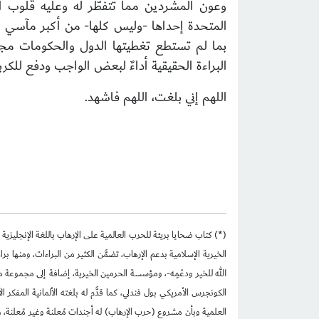
وعون المشردين مما تتفطَّر له وعليه قلوب ا
المتحدة إحداها -وليس كلها- من أكبر مآسي ال
بما لم تستطع تغطيتها الدول والحكومات مجتم
البراءة الحقيقية أداءٌ لبعض الواجب ودفع للكر
اللهم إني بلغت، اللهم فاشهد.
(*)
كتاب ضحايا بريئة للحرب العالمية على الإرهاب باللغة الإنجليزية 
الخيرية الإسلامية بدعم الإرهاب، تضمَّن الكثير من البراءات، ومنها
الله للخير ودعْمِه-، ومؤسسة الحرمين الخيرية، إضافة إلى مجموعة من 
الكونجرس الأمريكي بول فندلي، كما قدَّم له بلغته الألمانية المفكر ال
العلمية وبأن مشروع (حرب الإرهاب) له أجندات مُعلنة وغير مُعلنة،