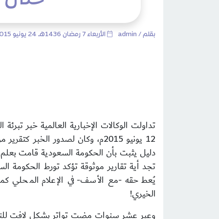
بقلم /
admin
الأربعاء 7 رمضان 1436هـ 24 يونيو 2015م
12 يونيو 2015م، وكان لصدور الخبر كتقرير من وكالة الاستخبارات الأمريكية
دليل يثبت بأن الحكومة السعودية قامت بعلم ال
تجد أية تقارير موثوقة تؤكد تورط الحكومة السع
يُعط حقه -مع الأسف- في الإعلام المحلي كما 
الخيري
!
وعبر عشر سنوات مضت تواتر بشكل لافت للنظر م