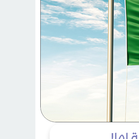
 لها!