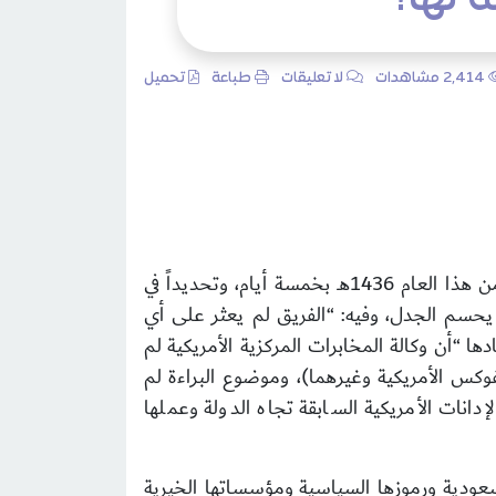
2٬414 مشاهدات
لا تعليقات
طباعة
تحميل
تداولت الوكالات الإخبارية العالمية خبر تبرئة الحكومة السعودية من أحداث 11 سبتمبر 2001م، قبيل رمضان من هذا العام 1436هـ بخمسة أيام، وتحديداً في
سم الجدل، وفيه: “الفريق لم يعثر على أي
 “أن وكالة المخابرات المركزية الأمريكية لم
فوكس الأمريكية وغيرهما)، وموضوع البراءة لم
انات الأمريكية السابقة تجاه الدولة وعملها
سعودية ورموزها السياسية ومؤسساتها الخيرية