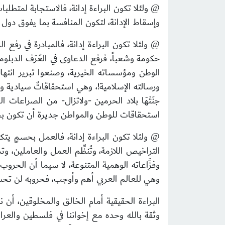
ولئلا تكون البراءة إدانة،
فالاستجابة لمتطلبات
@
وإسقاط الإدانة، لتكون المنافسة بما يفوق دول ا
ولئلا تكون البراءة إدانة
، فالمبادرة في رفع ا
@
حكومة وشعباً، فرفع الدعاوى في العُرْف الدب
الوطن ومؤسساته الخيرية، وصنعوا تبرير انتها
ورسالته الإسلامية!، وهي استحقاقاتٌ سيادية ومع
جنَتْهَا بلاد الحرمين -ولاتزال- من الصراعات ا
استحقاقات للوطن والمواطن جديرة أن تكون بحج
ولئلا تكون البراءة إدانة
، فالعمل بحسمٍ يتكا
@
التراخيص اللازمة، وتُنظِّم العمل والعاملين،
وفزَّاعاته الوهمية المتنوعة، لا سيما أن الح
وهي للعالم العربي أهم وأوجب، فحروبه لن تحسمه
البراءة الحقيقية أمام الخالق والمخلوقين، أن ن
وثقة بالله وحده مع إخواننا في فلسطين والعر