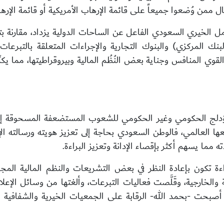
ممن وُضعوا جميعاً على قائمة الإرهاب الأمريكية أو قائمة الإرها
 الخيري السعودي الفاعل عن الساحات الدولية يزداد، مقارنة بتف
بنك المركزي) والبنوك التجارية والإجراءات المتعلقة بالتبرع
قوي المنافس وجناية بعض النُظُم المالية وبيروقراطيتها، مما يك
دلج الحكومي وغير الحكومي للشعوب المستضعفة المسحوقة إلى مو
ها العالمي، فالوطن السعودي بحاجة إلى تعزيز هويته ورسالته ا
 مما يسهم أكثر بإقصاء الإدانة وتعزيز البراءة.
 والخارجية، وقَلَّصت فعاليات التبرعات، وألغتها من وسائل الإع
 أصبحت -بحمد الله- الرقابة على الجمعيات الخيرية والشفافية