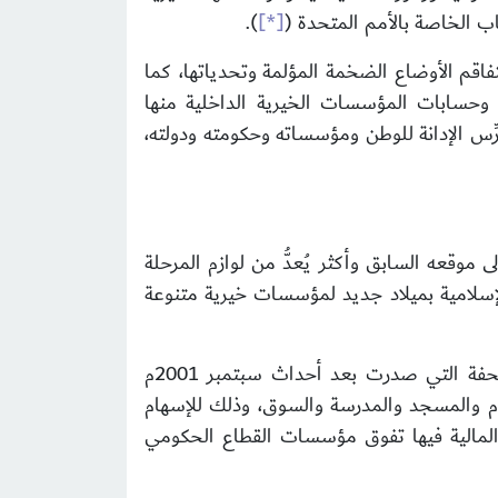
ب الخاصة بالأمم المتحدة (
[*]
)
.
اقم الأوضاع الضخمة المؤلمة وتحدياتها، كما
ات وحسابات المؤسسات الخيرية الداخلية منها
رِّس الإدانة للوطن ومؤسساته وحكومته ودولته،
قعه السابق وأكثر يُعدُّ من لوازم المرحلة
لإسلامية بميلاد جديد لمؤسسات خيرية متنوعة
، فاستحقاقات البراءة تكون بإعادة النظر في بعض التشريعات والنظم المالية المجحفة التي صدرت بعد أحداث سبتمبر 2001م
لام والمسجد والمدرسة والسوق، وذلك للإسهام
 المالية فيها تفوق مؤسسات القطاع الحكومي