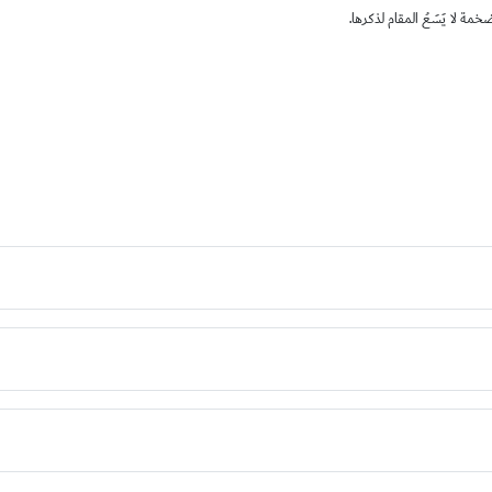
ة لا يَسَعُ المقام لذكرها.