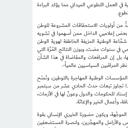
 في العمل التطوعي الميداني مما يؤكد البراءة
تطوع.
ُعدُّ من أولويات الاستحقاقات المشروعة للوطن
اة بعض إعلاميي الداخل ممن أسهموا في تشويه
َّاعة الوطنية المزيفة الخاطفة لهوية الوطن
مي في سنوات مضت، وبوزن النتائج المُرَّة التي
تَها، بل إن المرافعات والمقاضاة في هذا الشأن
 المراقبين السياسيين عالمياً-.
لمؤسسات الوطنية المهاجرة بالتوطين، وتَمنَح
 بهذا تجاوز تبعات حدث الحادي عشر من سبتمبر
سناد للحكومات والدول وعونٌ لها في الأزمات،
، وأعمال الخير والإغاثة.
الموجَّهة، ويكون حضورنا الخيري الإنساني بقوة
ى والأرامل والمهجَّرين، ولنصرة المستضعفين