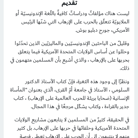
تقديم
ليست هناك مؤلفاتٌ ودراساتٌ كافيةٌ باللّغة الإندونيسيّة أو
الملايويّة تتعلّق بالحرب على الإرهاب التي شنّها الرئيس
الأمريكي، جورج دبليو بوش.
وقليلٌ من الباحثين الإندونيسيّين والماليزيّين الذين تحدّثوا
وحللوا عن أساس الولايات المتحدة الأمريكية فيما يتعلق
بحربها على بالإرهاب ، والذي أشيع بأن المسلمين متهمون في
ذلك.
ونظرًا إلى وجود هذه الثغرة، فإنّ كتاب الأستاذ الدكتور
السلومي ، الأستاذ في جامعة أمّ القرى، الّذي بعنوان “المأساة
الإنسانية (ضحايا بريئة للحرب العالمية على الإرهاب) ، كتاب
جدير بالقراءة ، وكتاب يشكّل مرجعًا في هذا المجال.
في الحقيقة، كثيرٌ من المسلمين لا يتابعون مشاريع الولايات
المتحدة الأمريكية وحلفائها في حربها على الإرهاب. بل كثير
منهم لا ينتبهون إلى أن الحرب على الإرهاب تعطي فرصة