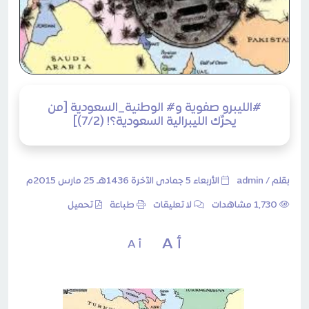
#الليبرو صفوية و# الوطنية_السعودية [من
يحرِّك الليبرالية السعودية؟! (7/2)]
بقلم /
admin
الأربعاء 5 جمادى الآخرة 1436هـ 25 مارس 2015م
1٬730 مشاهدات
لا تعليقات
طباعة
تحميل
أ A
أ A