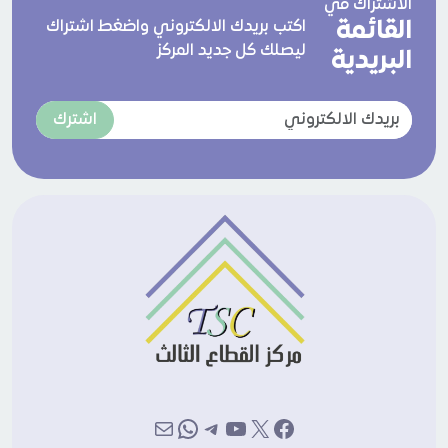
الاشتراك في
القائمة
اكتب بريدك الالكتروني واضغط اشتراك
ليصلك كل جديد المركز
البريدية
اشترك
إكس
فيسبوك
يوتيوب
تيليجرام
بريد
واتساب