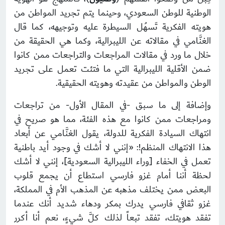
الوطنية للوطن السعودي، وحينما يتم تجريد المواطن من
هويته الفكرية تَسهُل السيطرة عليه وتوجيهه، كما قال
الغنَّامي في مقالاته عن الليبرالية، وكما هي الحقيقة من
خلال ما ورد في مقالات المراجعات والتراجعات ممن كانوا
ضمن الأقلية الليبرالية التي ما فتئت تعمل على تجريد
الوطن والمواطن من عقيدته وهويته الحقيقية.
وإضافة إلى ما سبق -في المقال الأول- من تراجعات
ومراجعات ممن كانوا مع هذه الفئة، مما هو صريح في
انتهاك السيادة الفكرية للدولة، يقول الغنَّامي عن أبعاد
هذا الانتهاك المنظم!: «إنني لا أشك في وجود أيد باطنية
تعمل في الخفاء [وراء الليبرالية السعودية]، إنني لا أشك
لحظة أننا أمام غزو فارسي استطاع أن يجمع قلوب
البعض ممن يختلف مذهبه عن المذهب الأم في المملكة،
غزو ثقافي فارسي يدرك بمكر ودهاء شديد أنك عندما
تفقد هويتك، تفقد تبعاً لذلك كلَّ شيءٍ، نعم أنا أكرر