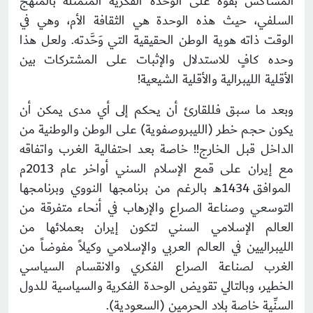
المشاكس بقوة على الوحدة الفكرية المتمثلة بالمنهج
السلفي، حيث هذه الوحدة هي الثقافة الأم، وهي في
الوقت ذاته هوية الوطن الحقيقية التي وَحَّدته. ولعل هذا
وحده كافٍ للاستدلال والإثبات على المشتركات بين
الأقلية الليبرالية والأقلية الشيعية!
وبعد ما سبق فللقارئ أن يحكم إلى أي مدى يمكن أن
يكون حجم خطر (الليبروصفوية) على الوطن والوطنية من
الداخل قبل الخارج!! خاصة بعد احتفالية الغرب واتفاقه
مع إيران على قمع الإسلام السني أواخر عام 2013م
الموافق 1434هـ بالرغم من برنامجها النووي وبرنامجها
التوسعي وصناعة الصراع والإرهاب في أنحاء متفرقة من
العالم الإسلامي السني لتكون إيران بعملائها من
الليبراليين في العالم العربي والإسلامي وكيلاً مفوضاً من
الغرب لصناعة الصراع الفكري والانقسام السياسي
الخطير، وبالتالي تقويض الوحدة الفكرية والسياسية للدول
السنِّية خاصة بلاد الحرمين (السعودية).