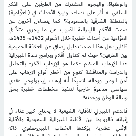
والوطنية!، والهجوم المشترك من الطرفين على الفكر
السلفي له أثر على تصاعد وتيرة الأحداث في (العوَّامية)
بالمنطقة الشرقية بالسعودية؟ كما يتساءل آخرون عن
صمت الأقلام الليبرالية المُريب عن ما يجري مثلاً في
العوَّامية من أحداث خطيرة خلال الأعوام 1432ه- 1435هـ،
قائلين: هل هذا الصمت دليل إضافي عن العلاقة الحميمية
بين الطرفين؟ حيث لم تتناول أقلام وبرامج دعاة الليبرالية
هذا الإرهاب المنظم -كما هو الإرهاب الآخر- بالتحليل
والدراسة والمناقشة كنوعٍ من أخطر أنواع الإرهاب على
أمن الوطن ورجاله، لاسيما أنه إرهاب إيديولوجي عقدي
سياسي مدعومٌ خارجياً لتنفيذ مخططات خطيرة بحق
رسالة الوطن ووحدته!!
فالدعم الليبرالي للأقلية الشيعية لا يحتاج كبير عناء في
إثباته، فالروابط بين الأقلية الليبرالية السعودية والأقلية
الإثني عشرية يؤكدها الخطاب الليبروصفوي ذاته