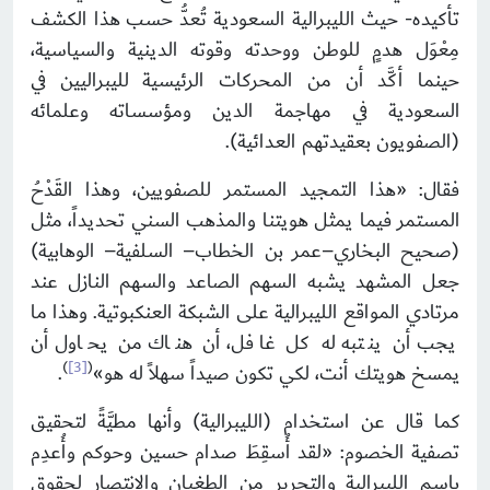
تأكيده- حيث الليبرالية السعودية تُعدُّ حسب هذا الكشف
مِعْوَل هدمٍ للوطن ووحدته وقوته الدينية والسياسية،
حينما أكَّد أن من المحركات الرئيسية لليبراليين في
السعودية في مهاجمة الدين ومؤسساته وعلمائه
(الصفويون بعقيدتهم العدائية).
فقال: «هذا التمجيد المستمر للصفويين، وهذا القَدْحُ
المستمر فيما يمثل هويتنا والمذهب السني تحديداً، مثل
(صحيح البخاري–عمر بن الخطاب– السلفية– الوهابية)
جعل المشهد يشبه السهم الصاعد والسهم النازل عند
مرتادي المواقع الليبرالية على الشبكة العنكبوتية. وهذا ما
يجب أن ينتبه له كل غافل، أن هناك من يحاول أن
)
[3]
(
يمسخ هويتك أنت، لكي تكون صيداً سهلاً له هو»
.
كما قال عن استخدام (الليبرالية) وأنها مطيَّةً لتحقيق
تصفية الخصوم: «لقد أُسقِطَ صدام حسين وحوكم وأُعدِم
باسم الليبرالية والتحرير من الطغيان والانتصار لحقوق