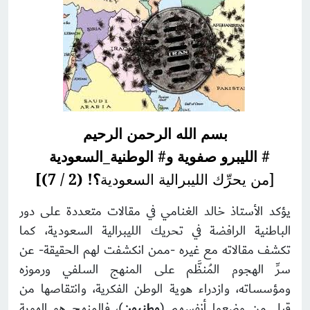
بسم الله الرحمن الرحيم
# الليبرو صفوية و# الوطنية_السعودية
[من يحرِّك الليبرالية السعودية
؟! (2 / 7)]
يؤكد الأستاذ خالد الغنامي في مقالات متعددة على دور
الباطنية الرافضة في تحريك الليبرالية السعودية، كما
تكشف مقالاته مع غيره -ممن انكشفت لهم الحقيقة- عن
سرِّ الهجوم المُنظَّم على المنهج السلفي ورموزه
ومؤسساته، وازدراء هوية الوطن الفكرية، وانتقاصها من
قِبل من وضعوا أنفسهم (
وطنيون
)، فالمنهج هو الهوية