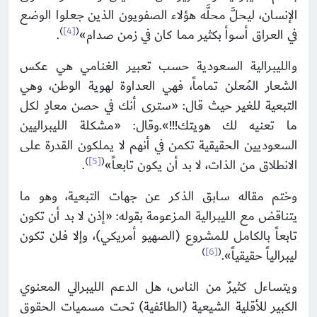
الإنسان، ليحلَّ محلَّه هؤلاء الصفويون الذين جعلوا الوضع
)
[4]
(
في العراق أسوأ بكثير مما كان في زمن صدام»
.
والليبرالية السعودية حسب تعبير الغنامي هي عكس
الشعار المُعلن تماماً، فهي العداوة لهوية الوطن، وهي
التبعية للغير حيث قال: «سترى أنك في حصن معادٍ لكل
ما تعنيه لك هويتك!!!».وقال: «مشكلة الليبراليين
السعوديين الحقيقية تكمن في أنهم لا يملكون القدرة على
)
[5]
(
الانطلاق من الذات، لا بد أن يكون تابعاً»
.
وختم مقاله سابق الذكر عن جهات التبعية، وهو ما
يتناقض مع الليبرالية المزعومة بقوله: «إذن لا بد أن تكون
تابعاً بالكامل للمشروع (الصهيو أمريكي)، وإلا فلن تكون
)
[6]
(
ليبرالياً حقيقياً».
ويتساءل كثيرٌ من الناس، هل الدعم الليبرالي المعنوي
الكبير للأقلية الشيعية (الطائفية) تحت مسميات الحقوق