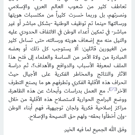
تعاطف كثير من شعوب العالم العربي والإسلامي
ونصرتهم، بل وربما خسرت كثيراً من مكتسبات هويتها
ورسالتها! حينما تم توظيف الوطنية -بشكل مباشر أو غير
مباشر- في تمكين أعداء الوطن في الالتفاف الحدودي عليه
والنيل منه مع إضعاف هويته ورسالته، حتى تساءل كثير
من الغيورين قائلين: ألا يستوجب كل ذلك أو بعضه
المبادرة من ولاة الأمر من الساسة والعلماء إلى فتح هذا
الملف لمعرفة الأسباب والدوافع والأهداف؟، ثم دراسة
الآثار والنتائج والمخاطر الفكرية على الأجيال حيث
انحراف هذه الأقلية الفكري وتطرفهم هو ما يصنع التطرف
)
[7]
(
الآخر
، مع العمل بدراسات وأبحاث عن هذه الظاهرة،
ووضع البرامج الحوارية لاستصلاح هذه الأقلية من خلال
مراكز إصلاحية فكرية ولجان توجيهية، فهم أبناء الوطن
-وإن أخطأوا بحقه- ولهم حق النصيحة والإصلاح.
وفق الله الجميع لما فيه الخير
.