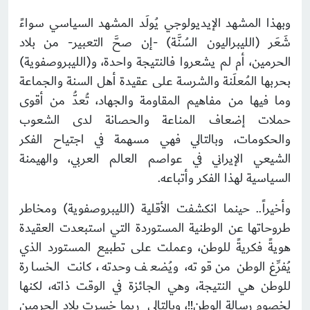
وبهذا المشهد الإيديولوجي يُولَد المشهد السياسي سواءً
شَعَر (الليبراليون السُنَّة) -إن صحَّ التعبير- من بلاد
الحرمين، أم لم يشعروا فالنتيجة واحدة، و(الليبروصفوية)
بحربها المُعلَنة والشرسة على عقيدة أهل السنة والجماعة
وما فيها من مفاهيم المقاومة والجهاد، تُعدُّ من أقوى
حملات إضعاف المناعة والحصانة لدى الشعوب
والحكومات، وبالتالي فهي مسهمة في اجتياح الفكر
الشيعي الإيراني في عواصم العالم العربي، والهيمنة
السياسية لهذا الفكر وأتباعه.
وأخيراً.. حينما انكشفت الأقلية (الليبروصفوية) ومخاطر
طروحاتها عن الوطنية المستوردة التي استبعدت العقيدة
هويةً فكريةً للوطن، وعملت على تطبيع المستورد الذي
يُفرِّغ الوطن من قوته، ويُضعف وحدته، كانت الخسارة
للوطن هي النتيجة، وهي الجائزة في الوقت ذاته، لكنها
لخصوم رسالة الوطن!!، وبالتالي ربما خسرت بلاد الحرمين