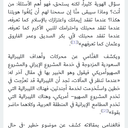
سؤال الهوية كثيراً، لكنه يستحق، فهو أهم الأسئلة: من
أنت؟ وماذا سيبقى منَّا إن سمحنا لهم أن يُلغُوا هويتنا
هكذا؟ عندما تفقد إيمانك واعتزازك بالإسلام كما تعرفه،
عندما تفقد محبتك واحترامك للنبي الأكرم كما تعرفه،
عندما تفقد محبتك لأبي بكر الصديق وعمر الفاروق
)
[1]
(
وعثمان كما تعرفهم»
.
ويكشف الغنَّامي عن محركات وأهداف الليبرالية
السعودية المزدوجة في خدمة المشروع الإيراني والمشروع
الصهيوأمريكي فيقول وهو الخبير بها في مقال آخر له:
«عندما تنظر في المآلات، تجد أن الليبرالية قد تعرَّجت في
خطين واستُخدِمت لخدمة أجندتين، فهناك الليبرالية التي
تخدم المشروع الصهيو– أمريكي، وهناك الليبرالية التي
تخدم المطامع الإيرانية في المنطقة العربية، وكلاهما حاضر
)
[2]
(
بقوة»
.
فالغنامي بمقالاته كشف عن موضوع خطير -في حال