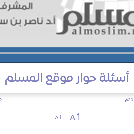
أسئلة حوار موقع المسلم
أ A
أ A