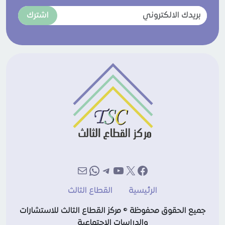
اشترك
إكس
فيسبوك
يوتيوب
تيليجرام
بريد
واتساب
الرئيسية
القطاع الثالث
جميع الحقوق محفوظة © مركز القطاع الثالث للاستشارات
والدراسات الاجتماعية