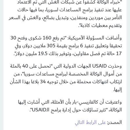
“خبراء الوكالة كشفوا عن شبكات الغش التي تم الاعتماد
عليها عند تنفيذ برامج المساعدات لسوريا، بما فيها حالات
التآمر بين موردين ومنفذين، وتبديل بضائع، والغش في السعر
وتقديم معطيات كاذبة”.
وأضافت المسؤولة الأمريكية: “تم رفع 160 شكوى وفتح 30
تحقيقا وتعليق تنفيذ 6 برامج بقيمة 305 ملايين دولار، وفي
17 حالة تم فصل مقاولين، وتوفير بذلك 19.5 مليون دولار”.
وحذرت USAID الجهات الدولية التي “تحصل على 40 بالمئة
من أموال الوكالة المخصصة لبرامج مساعدات سوريا”، من
ارتكاب انتهاكات محتملة من خلال توجيه 34 بلاغا بهذا الشأن
إليها.
واعترفت آن كالفاريسي-بار بأن الأمثلة، التي أشارت إليها
الوكالة، “تثير تساؤلات حول إدارة برامج الـUSAID”.
المصدر:
على الرابط التالي