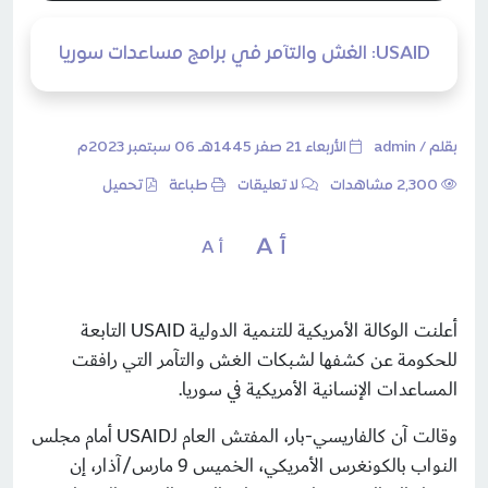
USAID: الغش والتآمر في برامج مساعدات سوريا
بقلم /
admin
الأربعاء 21 صفر 1445هـ 06 سبتمبر 2023م
2٬300 مشاهدات
لا تعليقات
طباعة
تحميل
أ A
أ A
أعلنت الوكالة الأمريكية للتنمية الدولية USAID التابعة
للحكومة عن كشفها لشبكات الغش والتآمر التي رافقت
المساعدات الإنسانية الأمريكية في سوريا.
وقالت آن كالفاريسي-بار، المفتش العام لـUSAID أمام مجلس
النواب بالكونغرس الأمريكي، الخميس 9 مارس/آذار، إن