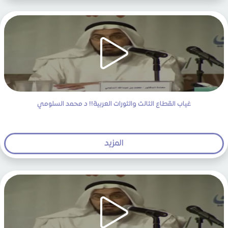
غياب القطاع الثالث والثورات العربية!! د محمد السلومي
المزيد