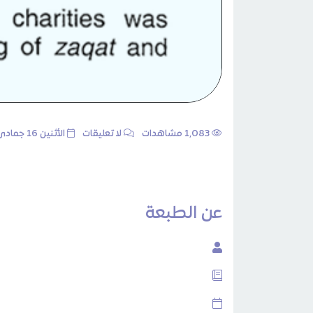
1٬083 مشاهدات
لا تعليقات
الأثنين 16 جمادى الأولى 1435هـ 17 مارس 2014م
عن الطبعة