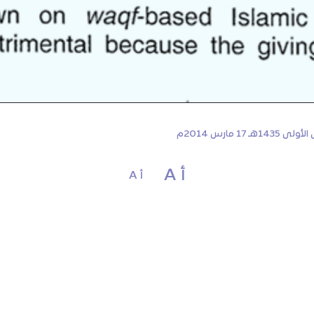
أ A
أ A