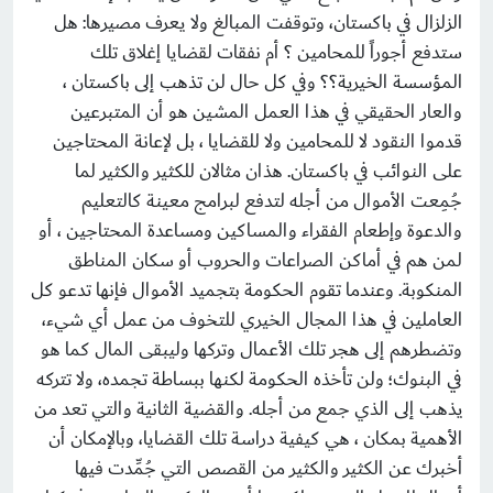
الزلزال في باكستان، وتوقفت المبالغ ولا يعرف مصيرها: هل
ستدفع أجوراً للمحامين ؟ أم نفقات لقضايا إغلاق تلك
المؤسسة الخيرية؟؟ وفي كل حال لن تذهب إلى باكستان ،
والعار الحقيقي في هذا العمل المشين هو أن المتبرعين
قدموا النقود لا للمحامين ولا للقضايا ، بل لإعانة المحتاجين
على النوائب في باكستان. هذان مثالان للكثير والكثير لما
جُمِعت الأموال من أجله لتدفع لبرامج معينة كالتعليم
والدعوة وإطعام الفقراء والمساكين ومساعدة المحتاجين ، أو
لمن هم في أماكن الصراعات والحروب أو سكان المناطق
المنكوبة. وعندما تقوم الحكومة بتجميد الأموال فإنها تدعو كل
العاملين في هذا المجال الخيري للتخوف من عمل أي شيء،
وتضطرهم إلى هجر تلك الأعمال وتركها وليبقى المال كما هو
في البنوك؛ ولن تأخذه الحكومة لكنها ببساطة تجمده، ولا تتركه
يذهب إلى الذي جمع من أجله. والقضية الثانية والتي تعد من
الأهمية بمكان ، هي كيفية دراسة تلك القضايا، وبالإمكان أن
أخبرك عن الكثير والكثير من القصص التي جُمِّدت فيها