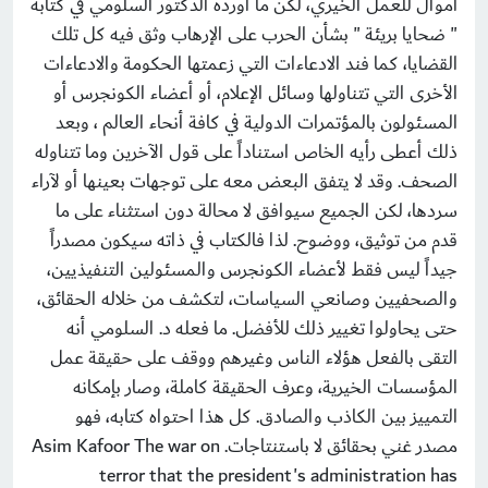
أموال للعمل الخيري، لكن ما أورده الدكتور السلومي في كتابه
" ضحايا بريئة " بشأن الحرب على الإرهاب وثق فيه كل تلك
القضايا، كما فند الادعاءات التي زعمتها الحكومة والادعاءات
الأخرى التي تتناولها وسائل الإعلام، أو أعضاء الكونجرس أو
المسئولون بالمؤتمرات الدولية في كافة أنحاء العالم ، وبعد
ذلك أعطى رأيه الخاص استناداً على قول الآخرين وما تتناوله
الصحف. وقد لا يتفق البعض معه على توجهات بعينها أو لآراء
سردها، لكن الجميع سيوافق لا محالة دون استثناء على ما
قدم من توثيق، ووضوح. لذا فالكتاب في ذاته سيكون مصدراً
جيداً ليس فقط لأعضاء الكونجرس والمسئولين التنفيذيين،
والصحفيين وصانعي السياسات، لتكشف من خلاله الحقائق،
حتى يحاولوا تغيير ذلك للأفضل. ما فعله د. السلومي أنه
التقى بالفعل هؤلاء الناس وغيرهم ووقف على حقيقة عمل
المؤسسات الخيرية، وعرف الحقيقة كاملة، وصار بإمكانه
التمييز بين الكاذب والصادق. كل هذا احتواه كتابه، فهو
مصدر غني بحقائق لا باستنتاجات. Asim Kafoor The war on
terror that the president's administration has