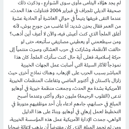
لم يجد هؤلاء اليتامى مأوى سوى الشوارع ، وذكرت ذلك
صحيفة الديلي تلجراف في فبراير 2004 فتناولت هذا الحدث،
عندما التقى فريقها يتيماً في حوالي العاشرة أو الحادية عشرة
من العمر فقال بحزن شديد: أنا غاضب من جورج بوش، لأنه
أغلق الملجأ الذي كنت أعيش فيه، والآن لا أعرف أين أذهب؟
ومن سيطعمني أو يعطيني مصاريفي سأتبعه، حتى لو
خالفت الأنظمة، وشاركت في حرب العشائر، وصرت منتمياً إلى
حركة إسلامية، فعلى أية حال كنت سأترك الملجأ. كان هذا
نموذجاً للآثار السيئة التي أصابت عمل الجهات الخيرية
المباشر بسبب الحرب على الإرهاب. وهناك نماذج أخرى حيث
زلزال باكستان في أكتوبر الماضي وتفاعلت المنظمات الخيرية
الأمريكية بشدة مع الحدث، وجمعت منظمة خيرية في أوهايو
تدعى (القلوب الرحيمة) مليون دولار وأكثر، وعندما أصبح
المبلغ في حسابهم، جاءهم ادعاء بأن أحد موظفيهم متورط في
التخطيط لعمل إرهابي في أوهايو. وبناءً على هذا الدليل
الواهي، جمدت الإدارة الأمريكية عمل هذه المؤسسة الخيرية،
ومن ثم تجمد المبلغ الذي كان مفترضاً أن يذهب لإغاثة ضحايا