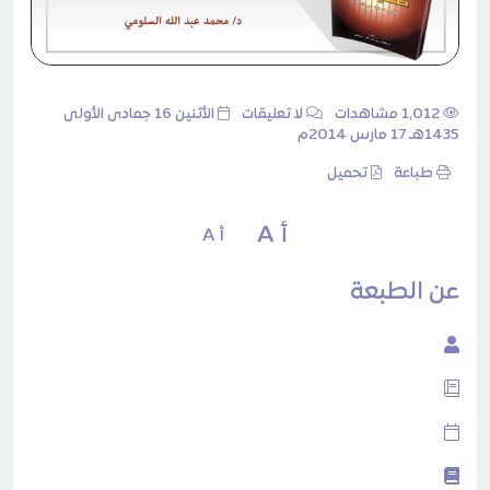
1٬012 مشاهدات
لا تعليقات
الأثنين 16 جمادى الأولى
1435هـ 17 مارس 2014م
طباعة
تحميل
أ A
أ A
عن الطبعة