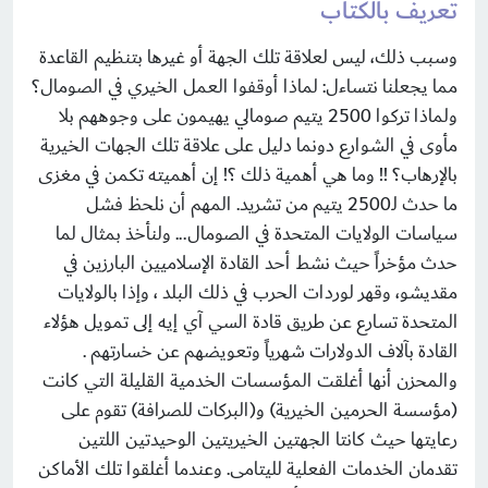
تعريف بالكتاب
وسبب ذلك، ليس لعلاقة تلك الجهة أو غيرها بتنظيم القاعدة
مما يجعلنا نتساءل: لماذا أوقفوا العمل الخيري في الصومال؟
ولماذا تركوا 2500 يتيم صومالي يهيمون على وجوههم بلا
مأوى في الشوارع دونما دليل على علاقة تلك الجهات الخيرية
بالإرهاب؟ !! وما هي أهمية ذلك ؟! إن أهميته تكمن في مغزى
ما حدث لـ2500 يتيم من تشريد. المهم أن نلحظ فشل
سياسات الولايات المتحدة في الصومال... ولنأخذ بمثال لما
حدث مؤخراً حيث نشط أحد القادة الإسلاميين البارزين في
مقديشو، وقهر لوردات الحرب في ذلك البلد ، وإذا بالولايات
المتحدة تسارع عن طريق قادة السي آي إيه إلى تمويل هؤلاء
القادة بآلاف الدولارات شهرياً وتعويضهم عن خسارتهم .
والمحزن أنها أغلقت المؤسسات الخدمية القليلة التي كانت
(مؤسسة الحرمين الخيرية) و(البركات للصرافة) تقوم على
رعايتها حيث كانتا الجهتين الخيريتين الوحيدتين اللتين
تقدمان الخدمات الفعلية لليتامى. وعندما أغلقوا تلك الأماكن