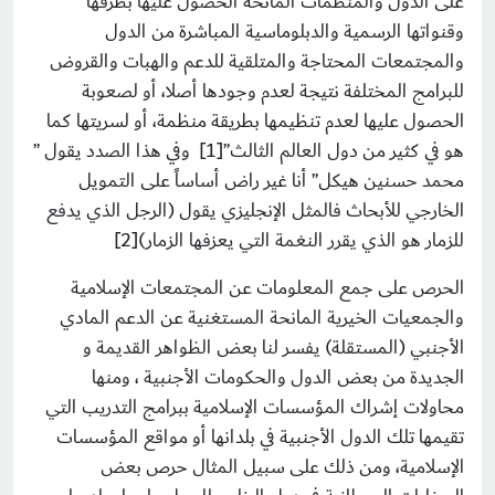
على الدول والمنظمات المانحة الحصول عليها بطرقها
وقنواتها الرسمية والدبلوماسية المباشرة من الدول
والمجتمعات المحتاجة والمتلقية للدعم والهبات والقروض
للبرامج المختلفة نتيجة لعدم وجودها أصلا، أو لصعوبة
الحصول عليها لعدم تنظيمها بطريقة منظمة، أو لسريتها كما
هو في كثير من دول العالم الثالث”[1] وفي هذا الصدد يقول ”
محمد حسنين هيكل” أنا غير راض أساساً على التمويل
الخارجي للأبحاث فالمثل الإنجليزي يقول (الرجل الذي يدفع
للزمار هو الذي يقرر النغمة التي يعزفها الزمار)[2]
الحرص على جمع المعلومات عن المجتمعات الإسلامية
والجمعيات الخيرية المانحة المستغنية عن الدعم المادي
الأجنبي (المستقلة) يفسر لنا بعض الظواهر القديمة و
الجديدة من بعض الدول والحكومات الأجنبية ، ومنها
محاولات إشراك المؤسسات الإسلامية ببرامج التدريب التي
تقيمها تلك الدول الأجنبية في بلدانها أو مواقع المؤسسات
الإسلامية، ومن ذلك على سبيل المثال حرص بعض