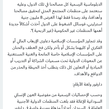
الدبلوماسية الرسمية كل مصالحنا في تلك الدول، وعليه
سنعتمد على منظمات المجتمع المدني لتحقيق مصالحنا
وأهدافنا، وقد رصدنا فقط لهذا الغرض 8 مليون جنية
استرليني، فوسائل الضغوط على الدول أخذت أشكالاً جديدة
أهمها المنظمات غير الحكومية (غير الربحية )”.
وقد تتجاوز المؤسسات الإسلامية دعاوى الإرهاب المالي أو
الفكري أو كليهما بشكل أو بآخر ولكن فخ العطف والحنان
على المؤسسات الإسلامية خاصة المانحة والغنية المستغنية
عن المعونات الدولية تحت مسميات الشراكة أو التدريب أو
المبادرة أو التعاون كل ذلك يتطلب أخذ الحيطة والحذر من
الدوافع والأهداف.
دارفور ولغة الأرقام:
وحسب الإحصائيات الرسمية من مفوضية العون الإنساني
السودانية للإغاثة فقد بلغت المنظمات الدولية الأجنبية
العاملة في السودان أعداداً مذهلة ومريبة خاصة في دارفور