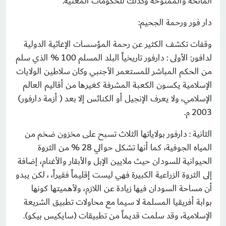
المانحة والممنوحة وكذلك للحكومات المعنية.
دار فور ورحمة الجحيم:
وقفات تكشف الكثير عن رحمة المؤسسات الإغاثية الدولية
لدافور: الأولى : دارفور تاريخياً البلد المسلم 100 % الذي سلم
من الحكم المباشر للمستعمر الأجنبي وكان سلاطين الولايات
الإسلامية يكسون الكعبة المشرفة كغيرها من أقاليم العالم
الإسلامي، ولا يعرف الإنجيل أو الكنائس إلا بعد ( أزمة دارفور)
2003 م.
الثانية : دارفور بولاياتها الثلاث تسبح على مخزون ضخم من
المياه الجوفية، كما أنها تشكل حوالي 28 % من الثروة
الحيوانية للسودان حيث ملايين الإبل والأبقار والأغنام، إضافة
إلى الثروة الزراعية الكبيرة فهي ليست إقليماً فقيراً، ، لكن يبدو
أن مساحة السودان فيها زيادة عن اللازم، ولأهميتها كونها
بوابة أفريقيا المسلمة لا سيما مع محاولات تطبيق الشريعة
الإسلامية، وقد سلمت قديماً من تطبيقات (سايكيس بيكو).