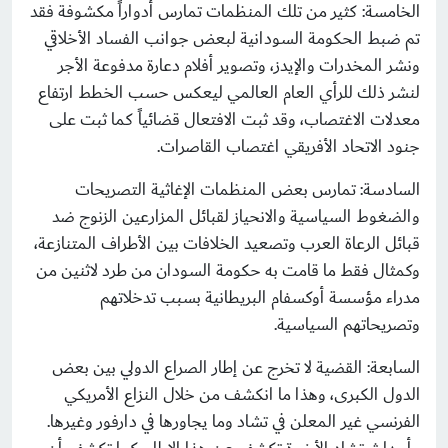
الخامسة: كثير من تلك المنظمات تمارس أدواراً مكشوفة فقد
تم ضبط الحكومة السودانية لبعض جوانب الفساد الأخلاقي
ونشر المخدرات والإيدز، وتصوير أفلام دعارة مدفوعة الأجر
لنشر ذلك للرأي العام العالمي ليعكس حسب الخطط ارتفاع
معدلات الاغتصاب، وقد ثبت الافتعال قضائياً كما ثبت على
جنود الاتحاد الأفريقي اغتصاب القاصرات.
السادسة: تمارس بعض المنظمات الإغاثية التصريحات
والضغوط السياسية والانحياز لقبائل المزارعين الزنوج ضد
قبائل الرعاة العرب وتصعيد الخلافات بين الأطراف المتنازعة،
وكمثال فقط ما قامت به حكومة السودان من طرد لاثنين من
مدراء مؤسسة أوكسفام البريطانية بسبب تدخلاتهم
وتصريحاتهم السياسية.
السابعة: القضية لا تخرج عن إطار الصراع الدولي بين بعض
الدول الكبرى، وهذا ما انكشف من خلال النزاع الأمريكي
الفرنسي غير المعلن في تشاد وما يجاورها في دارفور وغيرها.