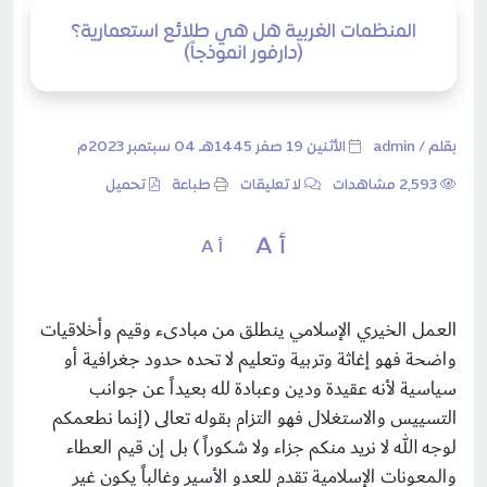
المنظمات الغربية هل هي طلائع استعمارية؟
(دارفور انموذجاً)
بقلم /
admin
الأثنين 19 صفر 1445هـ 04 سبتمبر 2023م
2٬593 مشاهدات
لا تعليقات
طباعة
تحميل
أ A
أ A
العمل الخيري الإسلامي ينطلق من مبادىء وقيم وأخلاقيات
واضحة فهو إغاثة وتربية وتعليم لا تحده حدود جغرافية أو
سياسية لأنه عقيدة ودين وعبادة لله بعيداً عن جوانب
التسييس والاستغلال فهو التزام بقوله تعالى (إنما نطعمكم
لوجه الله لا نريد منكم جزاء ولا شكوراً ) بل إن قيم العطاء
والمعونات الإسلامية تقدم للعدو الأسير وغالباً يكون غير