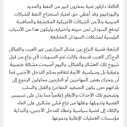
الثالثة: دارفور غنية بمخزون كبير من النفط والحديد
واليورانيوم وقد أعطي حق امتياز استخراج النفط للشركات
الصينية بدلاً من الشركات الأمريكية المكتشفة والمنافسة
ليدفع السودان ثمن حريته واختياره، وليكون هذا من الأسباب
الرئيسية لمشكلات السودان المتتابعة.
الرابعة: قضية النزاع بين عشائر المزارعين غير العرب والقبائل
الرحل العرب قديمة، وكانت تتم التسويات لأي نزاع من قبل
شيوخ تلك العشائر والقبائل، واليوم أصبحت مشكلة عنصرية
وعرقية بل وسياسية. الأزمة تتفاقم بحكم التدخل الأجنبي فما
أن يتحرك بعض المهاجرين أو النازحين محاولين الرجوع إلى
بلدانهم حتى يكون التصعيد المفاجئ والقتل والسلب
وتضخيم تلك الأحداث والأرقام إعلامياً مما يدل على تسييس
القضية وتدويلها، ونقلها من نزاع قبلي عشائري على الماء
والكلاء إلى قضية سياسية وغطاء للتدخل الأجنبي، والبداية
مؤسسات العمليات الإغاثية ودموعها.