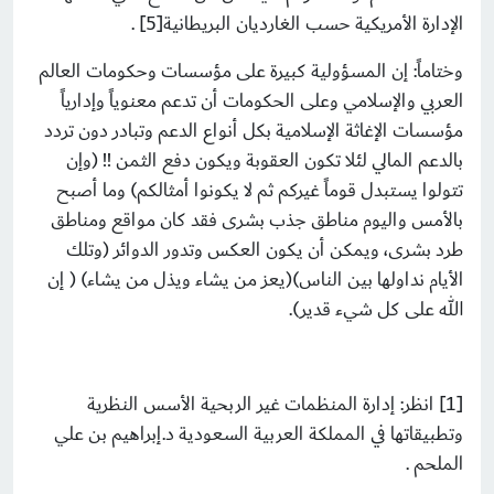
الإدارة الأمريكية حسب الغارديان البريطانية[5] .
وختاماً: إن المسؤولية كبيرة على مؤسسات وحكومات العالم
العربي والإسلامي وعلى الحكومات أن تدعم معنوياً وإدارياً
مؤسسات الإغاثة الإسلامية بكل أنواع الدعم وتبادر دون تردد
بالدعم المالي لئلا تكون العقوبة ويكون دفع الثمن !! (وإن
تتولوا يستبدل قوماً غيركم ثم لا يكونوا أمثالكم) وما أصبح
بالأمس واليوم مناطق جذب بشرى فقد كان مواقع ومناطق
طرد بشرى، ويمكن أن يكون العكس وتدور الدوائر (وتلك
الأيام نداولها بين الناس)(يعز من يشاء ويذل من يشاء) ( إن
الله على كل شيء قدير).
[1] انظر: إدارة المنظمات غير الربحية الأسس النظرية
وتطبيقاتھا في المملكة العربية السعودية د.إبراھيم بن علي
الملحم .