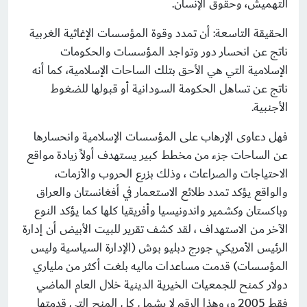
التهميش، وحقوق الإنسان.
الحقيقة التاسعة: أن تمدد وقوة المؤسسات الإغاثية الغربية
ناتج عن انحسار دور وتواجد المؤسسات والحكومات
الإسلامية التي هي الأحق بتلك الساحات الإسلامية، كما أنه
ناتج عن تساهل الحكومة السودانية أو قبولها للضغوط
الأجنبية.
فهل دعاوى الإرهاب على المؤسسات الإسلامية وانحسارها
عن الساحات جزء من مخطط كبير يستهدف أولاً زيادة مواقع
الاحتياجات والصراعات ، وذلك بزرع الحروب والأزمات،
والواقع يؤكد تمدد طلائع الاستعمار في أفغانستان والعراق
وباكستان وكشمير واندونيسيا وأفريقيا كلها كما يؤكد النوع
الآخر من الاستهداف ، لقد كشف تقرير للبيت الأبيض أن إدارة
الرئيس الأمريكي جورج دبليو بوش (الإدارة السياسية وليس
المؤسسات) قدمت مساعدات ماليه بلغت أكثر من ملياري
دولار كمنح للجمعيات الخيرية الدينية خلال العام الماضي
فقط 2005 م، وهذا الرقم لا يشمل كل المنح التي قدمتها