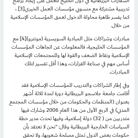
السفارات البريطانية في دول الخليج للعمل على إيجاد برامج
تدريبية مشتركة مع منسوبي مؤسسات العمل الخيري[3] ،
كما يفسر ظاهرة محاولة الدخول لعمق المؤسسات الإسلامية
من خلال.
مبادرات وشراكات مثل المبادرة السويسرية (مونترو)[4] مع
المؤسسات الخليجية، فالمعلومات عن اتجاهات المؤسسات
الإسلامية ونقاط الضعف والقوة لها وللمجتمعات الإسلامية
أساس مهم في صناعة القرارات، وهذا أقل تفسير لتلك
المبادرات.
وفي إطار الشراكات والتدريب للمؤسسات الإسلامية فقد
أقامت جامعة جلاسجو البريطانية دورة لمدة ثلاثة أشهر
بعنوان (المنظمات والحكومات من خلال مؤسسات المجتمع
المدني) في الربع الأول من هذا العام 2006 وشارك فيها
متدربين من ( 32) دولة إسلامية، وفيها تحدث مدير خطة
السياسات الخارجية البريطانية وقال: “نحن لا نعتقد بأن
حكومات بعض الدول تمثل مصلحة شعوبها، ولا تحقق