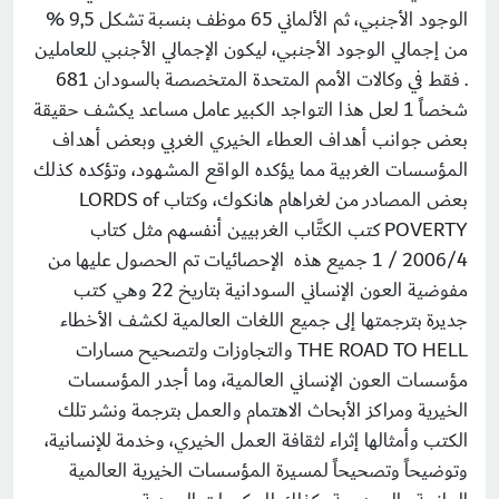
الوجود الأجنبي، ثم الألماني 65 موظف بنسبة تشكل 9,5 %
من إجمالي الوجود الأجنبي، ليكون الإجمالي الأجنبي للعاملين
. فقط في وكالات الأمم المتحدة المتخصصة بالسودان 681
شخصاً 1 لعل هذا التواجد الكبير عامل مساعد يكشف حقيقة
بعض جوانب أهداف العطاء الخيري الغربي وبعض أهداف
المؤسسات الغربية مما يؤكده الواقع المشهود، وتؤكده كذلك
بعض المصادر من لغراهام هانكوك، وكتاب LORDS of
POVERTY كتب الكتَّاب الغربيين أنفسهم مثل كتاب
2006/4 / 1 جميع هذه الإحصائيات تم الحصول عليها من
مفوضية العون الإنساني السودانية بتاريخ 22 وهي كتب
جديرة بترجمتها إلى جميع اللغات العالمية لكشف الأخطاء
THE ROAD TO HELL والتجاوزات ولتصحيح مسارات
مؤسسات العون الإنساني العالمية، وما أجدر المؤسسات
الخيرية ومراكز الأبحاث الاهتمام والعمل بترجمة ونشر تلك
الكتب وأمثالها إثراء لثقافة العمل الخيري، وخدمة للإنسانية،
وتوضيحاً وتصحيحاً لمسيرة المؤسسات الخيرية العالمية