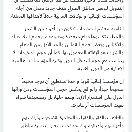
وأحداث تشاد الأخيرة تكشف عن هذا الإطار، كما تكشف أن
التدويل لبعض مناطق الصراع هدف جديد تعمل من أجله
المؤسسات الإغاثية والوكالات الغربية خلافاً لأهدافها المعلنة.
الثامنة: معظم المخيمات تتكون من أعواد من الشجر
والحطب تكسوها قطع متعددة ومتنوعة من قطع البلاستيك
والأكياس وبعض قطع القماش والحد الأدنى من الطعام
والشراب هو الإغاثة المعمول بها، كما أن حجم المخيمات لا
يتناسب مع حجم التدخل الدولي وكثرة المؤسسات العالمية
الإغاثية من الدول الغنية.
إن مؤسسة إغاثية قوية واحدة تستطيع أن توجد مخيماً
صحيحاً جيداً، والواقع يعكس حرص المؤسسات ومن ورائها
الدول على استمرار الأزمة وعدم حلها، بل وتصعيدها سواء
بقيت المؤسسات أم غادرت.
فالتلاعب بالفقر والفقراء والمتاجرة بقضيتهم وأراضيهم
وأعراضهم وأديانهم واضحة تحت شعارات نصرة مناطق