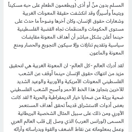
المسلم بدون منِّ أو أذى (ويطعمون الطعام على حبه مسكيناً
ويتيماً وأسيراً) وقد انكشفت حقيقة المعونات الغربية
وشعارات حقوق الإنسان، وكان آخرها وضوحاً ما حدث على
مستوى الحكومات والمنظمات تجاه القضية الفلسطينية
حينما أعلن بشكل مباشر أن أهداف المعونة مقايضات
سياسية وتقديم تنازلات وإلا سيكون التجويع والحصار ومنع
المعونة والماعون.
لقد أدرك العالم -كل العالم- ان المعونة الغربية هي لتحقيق
مزيد من انتهاك حقوق الإنسان حينما أوقف عن الشعب
الفلسطيني المعونات الأمريكية والأوربية والوعيد الشديد
للآخرين بتجاوز هذا الخط الأحمر وأصبح الشعب الفلسطيني
ضحية بريئة من ضحايا خيار الديمقراطية والحرية !! لقد كانت
بعض أدوات الاستشراق قديماً تحقق أهداف المستعمر
الأوربي ومن ذلك على سبيل المثال الشخصية البريطانية
المسمى (لورانس العرب) الذي وصل إلى قلب العالم العربي
وعمل بمعلوماته عن نقاط الضعف والقوة وبدراساته وآرائه