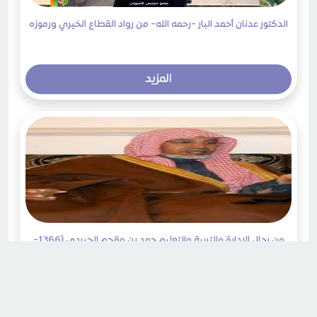
الدكتور عدنان أحمد البار -رحمه الله- من رواد القطاع الخيري ورموزه
المزيد
من رجال الإدارة والتربية والتعليم حمد بن مقحم الحبردي (1366-
1442هـ) –رحمه الله-
المزيد